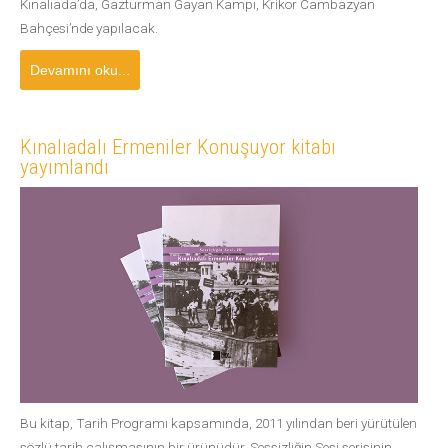
Kınalıada’da, Gazturman Gayan Kampı, Krikor Cambazyan
Bahçesi’nde yapılacak.
Devamını oku...
Kınalıadalı Ermeniler Konuşuyor kitabı
yayımlandı
Bu kitap, Tarih Programı kapsamında, 2011 yılından beri yürütülen
sözlü tarih çalışmasının bir ürünüdür. Sessizliğin Sesi serisinin