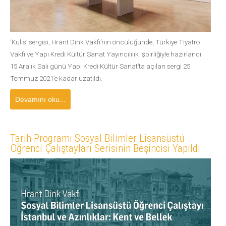
‘Kulis’ sergisi, Hrant Dink Vakfı’nın öncülüğünde, Türkiye Tiyatro
Vakfı ve Yapı Kredi Kültür Sanat Yayıncılılık işbirliğiyle hazırlandı.
15 Aralık Salı günü Yapı Kredi Kültür Sanat’ta açılan sergi 25
Temmuz 2021’e kadar uzatıldı.
Devamını oku...
Tarih Programı Sosyal Bilimler Lisansüstü
Öğrenci Çalıştayları Serisinin Beşincisi Yapıldı