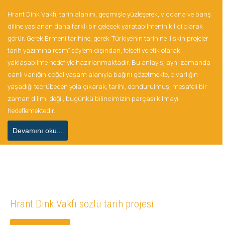
Hrant Dink Vakfı, tarih alanını, geçmişle yüzleşerek, vicdana ve barış
diline yaslanan daha farklı bir gelecek yaratabilmenin kilidi olarak
görür. Gerek Ermeni tarihine, gerek Türkiye’nin tarihine ilişkin projeler
tarih yazımına resmî söylem dışından, felsefi ve etik olarak
yaklaşabilme hedefiyle hazırlanmaktadır. Bu anlayış, aynı zamanda
canlı varlığın doğal yaşam alanıyla bağını gözetmekte, o varlığın
yaşadığı tecrübeden yola çıkarak, tarihi, dondurulmuş, mesafeli bir
zaman dilimi değil, bugünkü bilincimizin parçası kılmayı
hedeflemektedir.
Devamını oku...
Hrant Dink Vakfı sözlü tarih projesi