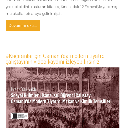
yedinci cildini oluşturan kitapta, Kınalıadalı 12 Ermeni’yle yapılmış
mülakatlar bir araya getirilmiştir.
Devamını oku...
#Kaçıranlarİçin Osmanlı'da modern tiyatro
çalıştayının video kaydını izleyebilirsiniz