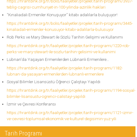
https://hrantdink.org/tr/bolis/faaliyetler/projeler/tarih-programi/3937-
teblig-cagrisi-cumhuriyet-in-100-yilinda-azinlik-haklari
“Kınalıadalı Ermeniler Konuşuyor” kitabı adalılarla buluşuyor!
https://hrantdink.org/tr/bolis/faaliyetler/projeler/tarih-programi/3445-
kinaliadali-ermeniler-konusuyor-kitabi-adalilarla-bulusuyor
Rob Perks ve Mary Stewart ile Sözlü Tarihin Gelişimi ve Kullanımı
https://hrantdink.org/tr/faaliyetler/projeler/tarih-programi/1220-rob-
perks-ve-mary-stewart-ile-sozlu-tarihin-gelisimi-ve-kullanimi
Lübnan'da Yaşayan Ermenilerden Lübnanlı Ermenilere…
https://hrantdink.org/tr/faaliyetler/projeler/tarih-programi/1182-
lubnan-da-yasayan-ermenilerden-lubnanli-ermenilere
Sosyal Bilimler Lisansüstü Öğrenci Çalıştayı Yapıldı
https://hrantdink.org/tr/faaliyetler/projeler/tarih-programi/1194-sosyal-
bilimler-lisansustu-ogrenci-calistayi-yapildi
İzmir ve Çevresi Konferansı
https://hrantdink.org/tr/faaliyetler/projeler/tarih-programi/1121-izmir-
ve-cevresi-toplumsal-ekonomik-ve-kulturel-degisimin-yuz-yili
Tarih Programı