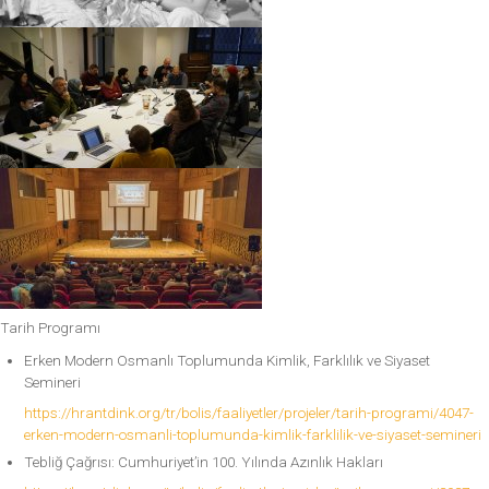
Tarih Programı
Erken Modern Osmanlı Toplumunda Kimlik, Farklılık ve Siyaset
Semineri
https://hrantdink.org/tr/bolis/faaliyetler/projeler/tarih-programi/4047-
erken-modern-osmanli-toplumunda-kimlik-farklilik-ve-siyaset-semineri
Tebliğ Çağrısı: Cumhuriyet’in 100. Yılında Azınlık Hakları