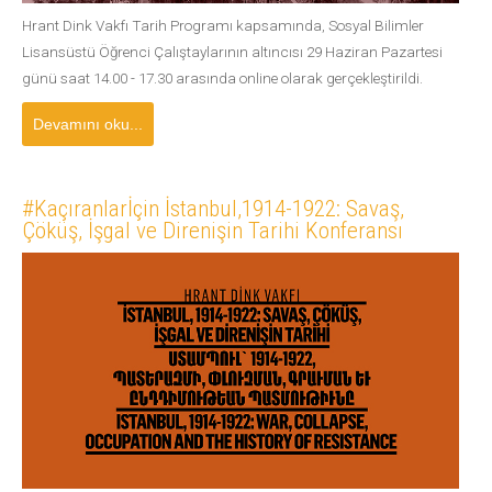
Hrant Dink Vakfı Tarih Programı kapsamında, Sosyal Bilimler
Lisansüstü Öğrenci Çalıştaylarının altıncısı 29 Haziran Pazartesi
günü saat 14.00 - 17.30 arasında online olarak gerçekleştirildi.
Devamını oku...
#Kaçıranlarİçin İstanbul,1914-1922: Savaş,
Çöküş, İşgal ve Direnişin Tarihi Konferansı