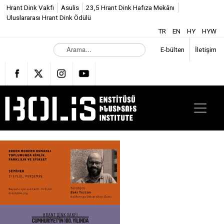
Hrant Dink Vakfı
Asulis
23,5 Hrant Dink Hafıza Mekânı
Uluslararası Hrant Dink Ödülü
TR
EN
HY
HYW
A
E-bülten
İletişim
r
a
m
a
.
.
.