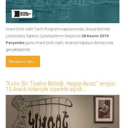
Hrant Dink Vakfı Tarih Programı kapsamında, Sosyal Bilimler
Lisansüstü Öğrenci Çalıştaylarının beşincisi
28 Kasım 2019
Perşembe
günü Hrant Dink Vakfı, Anarad Hığutyun Binası'nda
gerçekleştirildi.
Devamını oku...
“Kulis: Bir Tiyatro Belleği, Hagop Ayvaz” sergisi
15 Aralık itibariyle ziyarete açıldı…