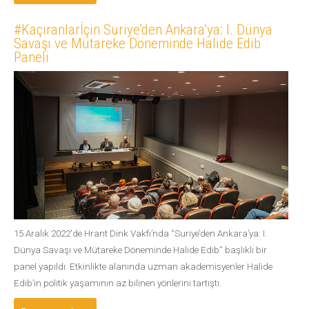
#Kaçıranlarİçin Suriye’den Ankara’ya: I. Dünya
Savaşı ve Mütareke Döneminde Halide Edib
Paneli
15 Aralık 2022'de Hrant Dink Vakfı’nda “Suriye’den Ankara’ya: I.
Dünya Savaşı ve Mütareke Döneminde Halide Edib” başlıklı bir
panel yapıldı. Etkinlikte alanında uzman akademisyenler Halide
Edib’in politik yaşamının az bilinen yönlerini tartıştı.