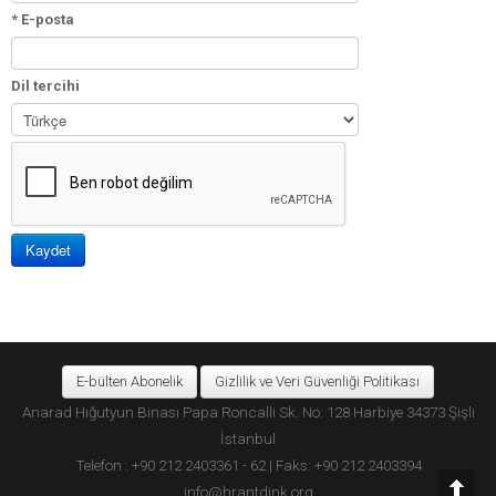
* E-posta
Dil tercihi
E-bülten Abonelik
Gizlilik ve Veri Güvenliği Politikası
Anarad Hığutyun Binası Papa Roncalli Sk. No: 128 Harbiye 34373 Şişli
İstanbul
Telefon : +90 212 2403361 - 62 | Faks: +90 212 2403394
info@hrantdink.org