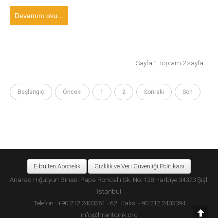
Devamını oku...
Sayfa 1, toplam 2 sayfa
Başlangıç
Önceki
1
2
Sonraki
Son
E-bülten Abonelik
Gizlilik ve Veri Güvenliği Politikası
Anarad Hığutyun Binası Papa Roncalli Sk. No: 128 Harbiye 34373 Şişli
İstanbul
Telefon : +90 212 2403361 - 62 | Faks: +90 212 2403394
info@hrantdink.org