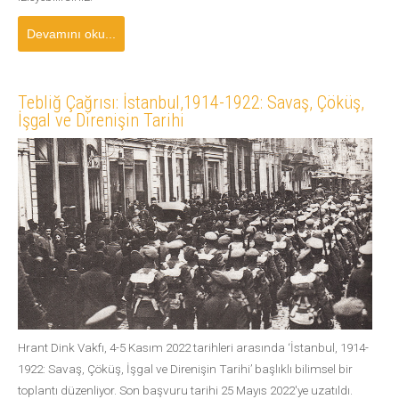
Devamını oku...
Tebliğ Çağrısı: İstanbul,1914-1922: Savaş, Çöküş,
İşgal ve Direnişin Tarihi
Hrant Dink Vakfı, 4-5 Kasım 2022 tarihleri arasında ‘İstanbul, 1914-
1922: Savaş, Çöküş, İşgal ve Direnişin Tarihi’ başlıklı bilimsel bir
toplantı düzenliyor. Son başvuru tarihi 25 Mayıs 2022'ye uzatıldı.