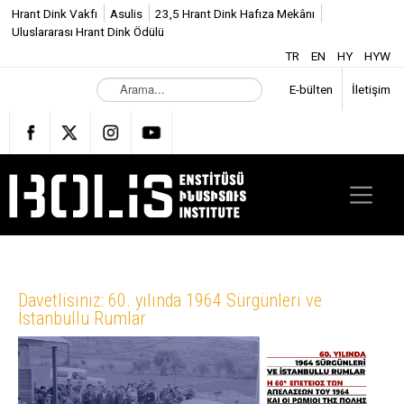
Hrant Dink Vakfı
Asulis
23,5 Hrant Dink Hafıza Mekânı
Uluslararası Hrant Dink Ödülü
TR
EN
HY
HYW
A
E-bülten
İletişim
r
a
m
a
.
.
.
Davetlisiniz: 60. yılında 1964 Sürgünleri ve
İstanbullu Rumlar