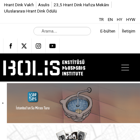
Hrant Dink Vakfı
Asulis
23,5 Hrant Dink Hafıza Mekânı
Uluslararası Hrant Dink Ödülü
TR
EN
HY
HYW
A
E-bülten
İletişim
r
a
m
a
.
.
.