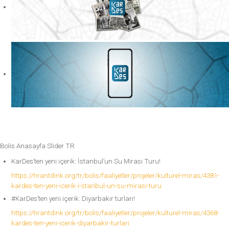
Bolis Anasayfa Slider TR
KarDes’ten yeni içerik: İstanbul’un Su Mirası Turu!
https://hrantdink.org/tr/bolis/faaliyetler/projeler/kulturel-miras/4381-
kardes-ten-yeni-icerik-i-stanbul-un-su-mirasi-turu
#KarDes’ten yeni içerik: Diyarbakır turları!
https://hrantdink.org/tr/bolis/faaliyetler/projeler/kulturel-miras/4368-
kardes-ten-yeni-icerik-diyarbakir-turlari