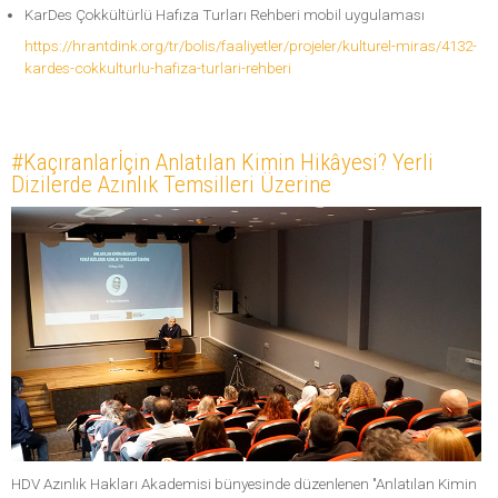
KarDes Çokkültürlü Hafıza Turları Rehberi mobil uygulaması
https://hrantdink.org/tr/bolis/faaliyetler/projeler/kulturel-miras/4132-
kardes-cokkulturlu-hafiza-turlari-rehberi
#Kaçıranlarİçin Anlatılan Kimin Hikâyesi? Yerli
Dizilerde Azınlık Temsilleri Üzerine
HDV Azınlık Hakları Akademisi bünyesinde düzenlenen "Anlatılan Kimin