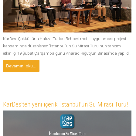
KarDes: Çokkültürlü Hafıza Turları Rehberi mobil uygulaması projesi
kapsamında düzenlenen 'İstanbul'un Su Mirası Turu'nun tanıtım
etkinliği 19 Şubat Çarşamba günü Anarad Hığutyun Binası’nda yapıldı.
Devamını oku...
KarDes’ten yeni içerik: İstanbul’un Su Mirası Turu!