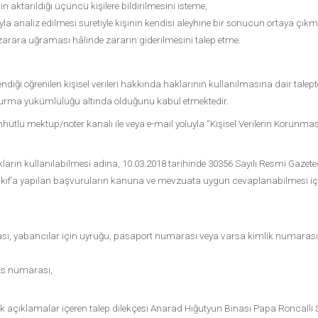
erin aktarıldığı üçüncü kişilere bildirilmesini isteme,
la analiz edilmesi suretiyle kişinin kendisi aleyhine bir sonucun ortaya çıkm
e zarara uğraması hâlinde zararın giderilmesini talep etme.
a işlendiği öğrenilen kişisel verileri hakkında haklarının kullanılmasına dair ta
şvurma yükümlülüğü altında olduğunu kabul etmektedir.
taahhütlü mektup/noter kanalı ile veya e-mail yoluyla “Kişisel Verilerin Korun
n hakların kullanılabilmesi adına, 10.03.2018 tarihinde 30356 Sayılı Resmi G
Vakıf’a yapılan başvuruların kanuna ve mevzuata uygun cevaplanabilmesi i
ası, yabancılar için uyruğu, pasaport numarası veya varsa kimlik numarası
aks numarası,
önelik açıklamalar içeren talep dilekçesi Anarad Hığutyun Binası Papa Roncalli