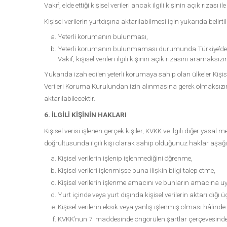
Vakıf, elde ettiği kişisel verileri ancak ilgili kişinin açık rızas
Kişisel verilerin yurtdışına aktarılabilmesi için yukarıda belirt
Yeterli korumanın bulunması,
Yeterli korumanın bulunmaması durumunda Türkiye’deki ve 
Vakıf, kişisel verileri ilgili kişinin açık rızasını aramaksızı
Yukarıda izah edilen yeterli korumaya sahip olan ülkeler Kişis
Verileri Koruma Kurulundan izin alınmasına gerek olmaksızın 
aktarılabilecektir.
6. İLGİLİ KİŞİNİN HAKLARI
Kişisel verisi işlenen gerçek kişiler, KVKK ve ilgili diğer 
doğrultusunda ilgili kişi olarak sahip olduğunuz haklar aşağ
Kişisel verilerin işlenip işlenmediğini öğrenme,
Kişisel verileri işlenmişse buna ilişkin bilgi talep etme,
Kişisel verilerin işlenme amacını ve bunların amacına u
Yurt içinde veya yurt dışında kişisel verilerin aktarıldığı 
Kişisel verilerin eksik veya yanlış işlenmiş olması hâlinde
KVKK’nun 7. maddesinde öngörülen şartlar çerçevesinde ki