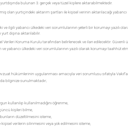
ı ile yurtdışında bulunan 3. gerçek veya tüzel kişilere aktarabilmektedir.
ilmiş olan yurtiçindeki aktarım şartları ile kişisel verinin aktarılacağı yabancı
ilgili yabancı ülkedeki veri sorumlularının yeterli bir korumayı yazılı ola
n yurt dışına aktarılabilir.
el Verileri Koruma Kurulu tarafından belirlenecek ve ilan edilecektir. Güvenli
ve yabancı ülkedeki veri sorumlularının yazılı olarak korumayı taahhüt etmel
yasal mevzuat hükümlerinin uygulanması amacıyla veri sorumlusu sıfatıyla Vak
ıda bilginize sunulmaktadır;
ygun kullanılıp kullanılmadığını öğrenme,
üçüncü kişileri bilme,
 bunların düzeltilmesini isteme,
şisel verilerin silinmesini veya yok edilmesini isteme,