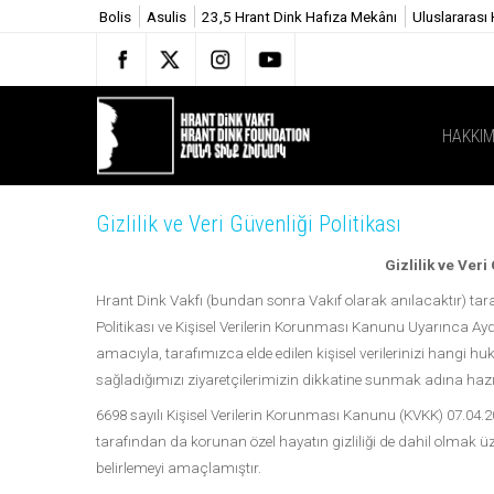
Bolis
Asulis
23,5 Hrant Dink Hafıza Mekânı
Uluslararası
HAKKIM
Gizlilik ve Veri Güvenliği Politikası
Gizlilik ve Ver
Hrant Dink Vakfı (bundan sonra Vakıf olarak anılacaktır) tara
Politikası ve Kişisel Verilerin Korunması Kanunu Uyarınca A
amacıyla, tarafımızca elde edilen kişisel verilerinizi hangi huku
sağladığımızı ziyaretçilerimizin dikkatine sunmak adına hazı
6698 sayılı Kişisel Verilerin Korunması Kanunu (KVKK) 07.04.20
tarafından da korunan özel hayatın gizliliği de dahil olmak üze
belirlemeyi amaçlamıştır.