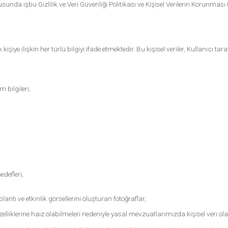
sunda işbu Gizlilik ve Veri Güvenliği Politikası ve Kişisel Verilerin Korun
ek kişiye ilişkin her türlü bilgiyi ifade etmektedir. Bu kişisel veriler, Kullanıcı
 bilgileri,
edefleri,
tı ve etkinlik görsellerini oluşturan fotoğraflar,
lme özelliklerine haiz olabilmeleri nedeniyle yasal mevzuatlarımızda kişisel veri