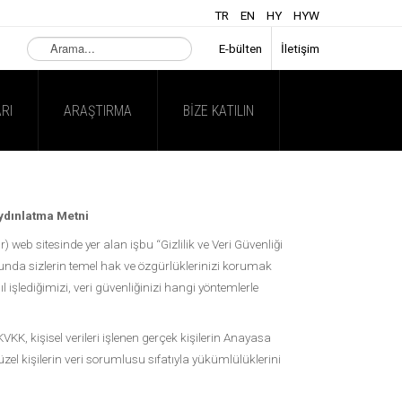
TR
EN
HY
HYW
Arama...
E-bülten
İletişim
RI
ARAŞTIRMA
BIZE KATILIN
Aydınlatma Metni
eb sitesinde yer alan işbu “Gizlilik ve Veri Güvenliği
nda sizlerin temel hak ve özgürlüklerinizi korumak
l işlediğimizi, veri güvenliğinizi hangi yöntemlerle
KK, kişisel verileri işlenen gerçek kişilerin Anayasa
üzel kişilerin veri sorumlusu sıfatıyla yükümlülüklerini