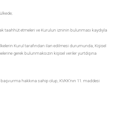
 ülkede;
rak taahhüt etmeleri ve Kurulun izninin bulunması kaydıyla
 ülkelerin Kurul tarafından ilan edilmesi durumunda, Kişisel
erine gerek bulunmaksızın kişisel veriler yurtdışına
ıf’a başvurma hakkına sahip olup, KVKK’nın 11. maddesi