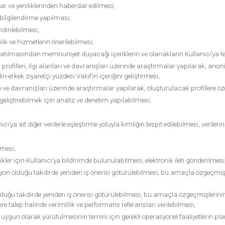
aklar ve yeniliklerinden haberdar edilmesi,
ya bilgilendirme yapılması,
dirilebilmesi,
nlik ve hizmetlerin önerilebilmesi,
ırlatılmasından memnuniyet duyacağı içeriklerin ve olanakların Kullanıcı’ya ter
 profilleri, ilgi alanları ve davranışları üzerinde araştırmalar yapılarak, anonim
adın-erkek ziyaretçi yüzdesi Vakıf’ın içeriğini geliştirmesi,
ları ve davranışları üzerinde araştırmalar yapılarak, oluşturulacak profillere öze
geliştirebilmek için analiz ve denetim yapılabilmesi,
ı’ya ait diğer verilerle eşleştirme yoluyla kimliğin tespit edilebilmesi, veril
nmesi,
kler için Kullanıcı’ya bildirimde bulunulabilmesi, elektronik ileti gönderilmesi
yon olduğu takdirde yeniden iş önerisi götürülebilmesi, bu amaçla özgeçmiş
olduğu takdirde yeniden iş önerisi götürülebilmesi, bu amaçla özgeçmişlerin
e talep halinde verimlilik ve performans referansları verilebilmesi,
ta uygun olarak yürütülmesinin temini için gerekli operasyonel faaliyetlerin pl