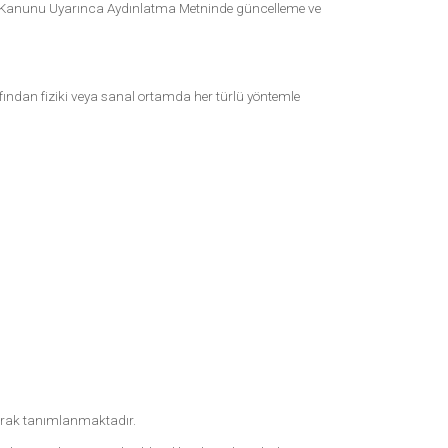
ması Kanunu Uyarınca Aydınlatma Metninde güncelleme ve
 tarafından fiziki veya sanal ortamda her türlü yöntemle
 olarak tanımlanmaktadır.