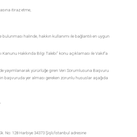
asına itiraz etme,
lepte bulunması halinde, hakkın kullanımı ile bağlantılı en uygun
ması Kanunu Hakkında Bilgi Talebi” konu açıklaması ile Vakıf’a
azetede yayımlanarak yürürlüğe giren Veri Sorumlusuna Başvuru
çin başvuruda yer alması gereken zorunlu hususlar aşağıda
,
 Sk. No: 128 Harbiye 34373 Şişli/İstanbul adresine