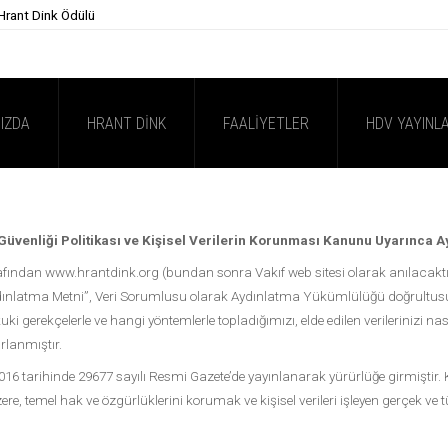
 Hrant Dink Ödülü
IZDA
HRANT DINK
FAALIYETLER
HDV YAYINLA
i Güvenliği Politikası ve Kişisel Verilerin Korunması Kanunu Uyarınca 
fından www.hrantdink.org (bundan sonra Vakıf web sitesi olarak anılacaktır) w
ydınlatma Metni”, Veri Sorumlusu olarak Aydınlatma Yükümlülüğü doğrultusu
ki gerekçelerle ve hangi yöntemlerle topladığımızı, elde edilen verilerinizi nası
rlanmıştır.
16 tarihinde 29677 sayılı Resmi Gazete’de yayınlanarak yürürlüğe girmiştir. KV
re, temel hak ve özgürlüklerini korumak ve kişisel verileri işleyen gerçek ve t