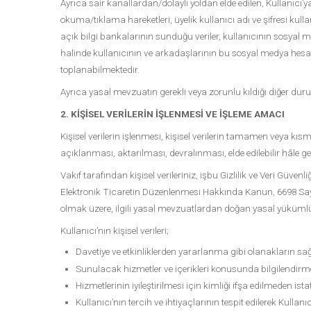
Ayrıca sair kanallardan/dolaylı yoldan elde edilen, Kullanıcı’y
okuma/tıklama hareketleri, üyelik kullanıcı adı ve şifresi kulla
açık bilgi bankalarının sunduğu veriler, kullanıcının sosyal 
halinde kullanıcının ve arkadaşlarının bu sosyal medya hesapla
toplanabilmektedir.
Ayrıca yasal mevzuatın gerekli veya zorunlu kıldığı diğer duruml
2. KİŞİSEL VERİLERİN İŞLENMESİ VE İŞLEME AMACI
Kişisel verilerin işlenmesi, kişisel verilerin tamamen veya k
açıklanması, aktarılması, devralınması, elde edilebilir hâle get
Vakıf tarafından kişisel verileriniz, işbu Gizlilik ve Veri Güve
Elektronik Ticaretin Düzenlenmesi Hakkında Kanun, 6698 Sayı
olmak üzere, ilgili yasal mevzuatlardan doğan yasal yükümlül
Kullanıcı’nın kişisel verileri;
Davetiye ve etkinliklerden yararlanma gibi olanakların sağ
Sunulacak hizmetler ve içerikleri konusunda bilgilendirm
Hizmetlerinin iyileştirilmesi için kimliği ifşa edilmeden ista
Kullanıcı’nın tercih ve ihtiyaçlarının tespit edilerek Kull