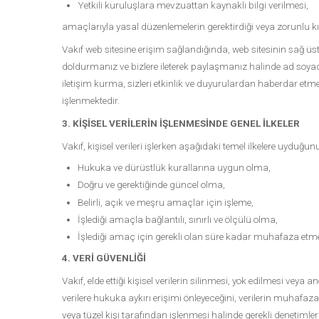
Yetkili kuruluşlara mevzuattan kaynaklı bilgi verilmesi,
amaçlarıyla yasal düzenlemelerin gerektirdiği veya zorunlu kıl
Vakıf web sitesine erişim sağlandığında, web sitesinin sağ üst
doldurmanız ve bizlere ileterek paylaşmanız halinde ad soyad ve
iletişim kurma, sizleri etkinlik ve duyurulardan haberdar etme
işlenmektedir.
3. KİŞİSEL VERİLERİN İŞLENMESİNDE GENEL İLKELER
Vakıf, kişisel verileri işlerken aşağıdaki temel ilkelere uyduğ
Hukuka ve dürüstlük kurallarına uygun olma,
Doğru ve gerektiğinde güncel olma,
Belirli, açık ve meşru amaçlar için işleme,
İşlediği amaçla bağlantılı, sınırlı ve ölçülü olma,
İşlediği amaç için gerekli olan süre kadar muhafaza etm
4. VERİ GÜVENLİĞİ
Vakıf, elde ettiği kişisel verilerin silinmesi, yok edilmesi vey
verilere hukuka aykırı erişimi önleyeceğini, verilerin muhafaza
veya tüzel kişi tarafından işlenmesi halinde gerekli denetimler