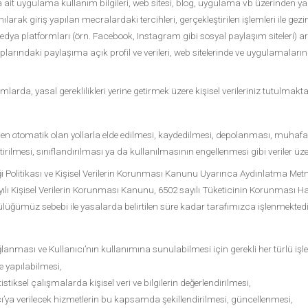
a ait uygulama kullanım bilgileri, web sitesi, blog, uygulama vb üzerinden yapıl
nılarak giriş yapılan mecralardaki tercihleri, gerçekleştirilen işlemleri ile ge
medya platformları (örn. Facebook, Instagram gibi sosyal paylaşım siteleri)
rındaki paylaşıma açık profil ve verileri, web sitelerinde ve uygulamalarında 
arda, yasal gereklilikleri yerine getirmek üzere kişisel verileriniz tutulmakta
ısmen otomatik olan yollarla elde edilmesi, kaydedilmesi, depolanması, muhafa
irilmesi, sınıflandırılması ya da kullanılmasının engellenmesi gibi veriler üzer
nliği Politikası ve Kişisel Verilerin Korunması Kanunu Uyarınca Aydınlatma Metni
lı Kişisel Verilerin Korunması Kanunu, 6502 sayılı Tüketicinin Korunması 
üğümüz sebebi ile yasalarda belirtilen süre kadar tarafımızca işlenmektedi
lanması ve Kullanıcı’nın kullanımına sunulabilmesi için gerekli her türlü işle
e yapılabilmesi,
tistiksel çalışmalarda kişisel veri ve bilgilerin değerlendirilmesi,
anıcı’ya verilecek hizmetlerin bu kapsamda şekillendirilmesi, güncellenmesi,