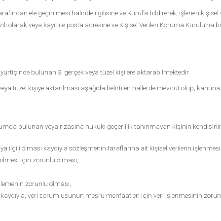
arafından ele geçirilmesi halinde ilgilisine ve Kurul’a bildirerek, işlenen kişi
lı olarak veya kayıtlı e-posta adresine ve Kişisel Verileri Koruma Kurulu’na bil
ı ile yurtiçinde bulunan 3. gerçek veya tüzel kişilere aktarabilmektedir.
çek veya tüzel kişiye aktarılması aşağıda belirtilen hallerde mevcut olup, kanuna
urumda bulunan veya rızasına hukuki geçerlilik tanınmayan kişinin kendisin
ilgili olması kaydıyla sözleşmenin taraflarına ait kişisel verilerin işlenmesi
lmesi için zorunlu olması,
işlemenin zorunlu olması,
k kaydıyla, veri sorumlusunun meşru menfaatleri için veri işlenmesinin zorun