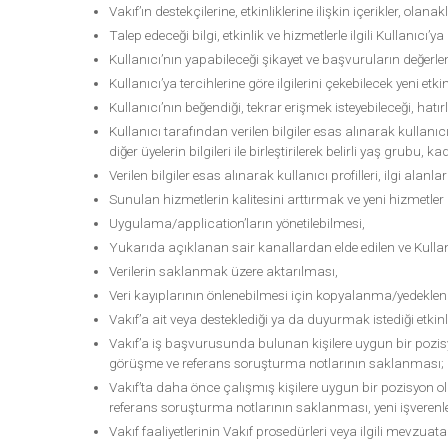
Vakıf’ın destekçilerine, etkinliklerine ilişkin içerikler, olan
Talep edeceği bilgi, etkinlik ve hizmetlerle ilgili Kullanıcı’
Kullanıcı’nın yapabileceği şikayet ve başvuruların değerlen
Kullanıcı’ya tercihlerine göre ilgilerini çekebilecek yeni etki
Kullanıcı’nın beğendiği, tekrar erişmek isteyebileceği, hat
Kullanıcı tarafından verilen bilgiler esas alınarak kullanıcı
diğer üyelerin bilgileri ile birleştirilerek belirli yaş grubu, k
Verilen bilgiler esas alınarak kullanıcı profilleri, ilgi alan
Sunulan hizmetlerin kalitesini arttırmak ve yeni hizmetler 
Uygulama/application’ların yönetilebilmesi,
Yukarıda açıklanan sair kanallardan elde edilen ve Kullanıc
Verilerin saklanmak üzere aktarılması,
Veri kayıplarının önlenebilmesi için kopyalanma/yedekle
Vakıf’a ait veya desteklediği ya da duyurmak istediği etkinli
Vakıf’a iş başvurusunda bulunan kişilere uygun bir pozis
görüşme ve referans soruşturma notlarının saklanması;
Vakıf’ta daha önce çalışmış kişilere uygun bir pozisyon 
referans soruşturma notlarının saklanması, yeni işverenler
Vakıf faaliyetlerinin Vakıf prosedürleri veya ilgili mevzua