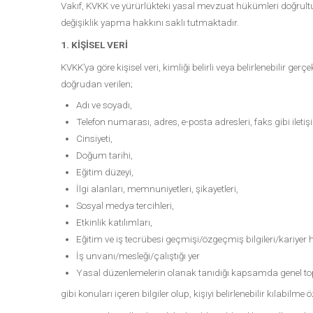
Vakıf, KVKK ve yürürlükteki yasal mevzuat hükümleri doğrultu
değişiklik yapma hakkını saklı tutmaktadır.
1. KİŞİSEL VERİ
KVKK’ya göre kişisel veri, kimliği belirli veya belirlenebilir gerç
doğrudan verilen;
Adı ve soyadı,
Telefon numarası, adres, e-posta adresleri, faks gibi iletişim
Cinsiyeti,
Doğum tarihi,
Eğitim düzeyi,
İlgi alanları, memnuniyetleri, şikayetleri,
Sosyal medya tercihleri,
Etkinlik katılımları,
Eğitim ve iş tecrübesi geçmişi/özgeçmiş bilgileri/kariyer h
İş unvanı/mesleği/çalıştığı yer
Yasal düzenlemelerin olanak tanıdığı kapsamda genel toplan
gibi konuları içeren bilgiler olup, kişiyi belirlenebilir kılabi