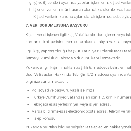
(e) ve (f) bentleri uyarınca yapılan işlemlerin, kişisel veril
İşlenen verilerin münhasıran otomatik sistemler vasıtasıy
Kişisel verilerin kanuna aykırı olarak işlenmesi sebebiyl
7. VERİ SORUMLUSUNA BAŞVURU
Kişisel verisi işlenen ilgili kişi, Vakıf tarafından işlenen vey
zaman dilimi içerisinde veri sorumlusu sıfatıyla Vakıf’a ba
İlgili kişi, yapmış olduğu başvuruların, yazılı olarak iadeli 
iletme yükümlülüğü altında olduğunu kabul etmektedir.
Yukarıda ilgili kişinin hakları başlıklı 6. maddede belirtile
Usul Ve Esasları Hakkında Tebliğ’in 5/2 maddesi uyarınca 
bilginize sunulmaktadır;
Ad, soyad ve başvuru yazılı ise imza,
Türkiye Cumhuriyeti vatandaşları için T.C. kimlik numar
Tebligata esas yerleşim yeri veya iş yeri adresi,
Varsa bildirime esas elektronik posta adresi, telefon ve f
Talep konusu.
Yukarıda belirtilen bilgi ve belgeler ile talep edilen hakka y