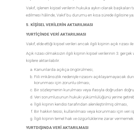
Vakıf, işlenen kişisel verilerin hukuka aykırı olarak başkaları t
edilmesi hâlinde, Vakıf bu durumu en kısa sürede ilgilisine yazı
5. KİŞİSEL VERİLERİN AKTARILMASI
YURTİÇİNDE VERİ AKTARILMASI
Vakıf, elde ettiği kişisel verileri ancak ilgili kişinin açık rızas
Açık rızası olmaksızın ilgili kişinin kişisel verilerinin 3. ger
kişilere aktarılabilir.
Kanunlarda açıkça öngörülmesi,
Fiili imkânsızlık nedeniyle rızasını açıklayamayacak d
korunması için zorunlu olması,
Bir sözleşmenin kurulması veya ifasıyla doğrudan doğruya 
Veri sorumlusunun hukuki yükümlülüğünü yerine getirebi
İlgili kişinin kendisi tarafından alenileştirilmiş olması,
Bir hakkın tesisi, kullanılması veya korunması için veri 
İlgili kişinin temel hak ve özgürlüklerine zarar vermeme
YURTDIŞINDA VERİ AKTARILMASI