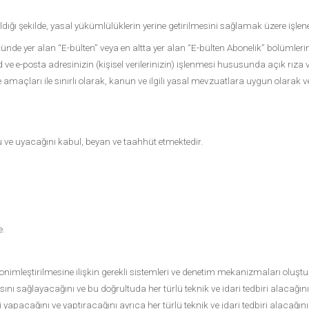
dığı şekilde, yasal yükümlülüklerin yerine getirilmesini sağlamak üzere işlene
ünde yer alan “E-bülten” veya en altta yer alan “E-bülten Abonelik” bölümleri
 e-posta adresinizin (kişisel verilerinizin) işlenmesi hususunda açık rıza verdi
 amaçları ile sınırlı olarak, kanun ve ilgili yasal mevzuatlara uygun olarak v
unu ve uyacağını kabul, beyan ve taahhüt etmektedir.
e.
a anonimleştirilmesine ilişkin gerekli sistemleri ve denetim mekanizmaları oluşt
sını sağlayacağını ve bu doğrultuda her türlü teknik ve idari tedbiri alacağını,
i yapacağını ve yaptıracağını ayrıca her türlü teknik ve idari tedbiri alacağın