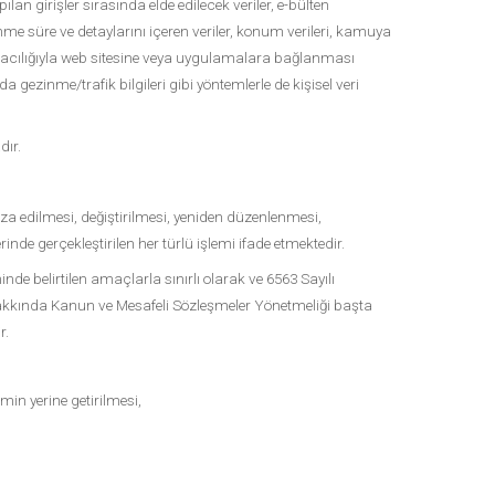
an girişler sırasında elde edilecek veriler, e-bülten
zinme süre ve detaylarını içeren veriler, konum verileri, kamuya
 aracılığıyla web sitesine veya uygulamalara bağlanması
gezinme/trafik bilgileri gibi yöntemlerle de kişisel veri
dır.
za edilmesi, değiştirilmesi, yeniden düzenlenmesi,
inde gerçekleştirilen her türlü işlemi ifade etmektedir.
nde belirtilen amaçlarla sınırlı olarak ve 6563 Sayılı
Hakkında Kanun ve Mesafeli Sözleşmeler Yönetmeliği başta
r.
min yerine getirilmesi,