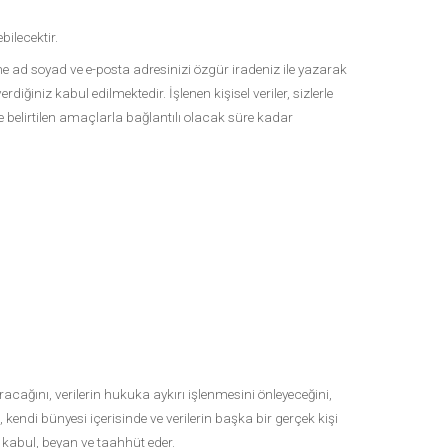
bilecektir.
ne ad soyad ve e-posta adresinizi özgür iradeniz ile yazarak
ğiniz kabul edilmektedir. İşlenen kişisel veriler, sizlerle
e belirtilen amaçlarla bağlantılı olacak süre kadar
uracağını, verilerin hukuka aykırı işlenmesini önleyeceğini,
 kendi bünyesi içerisinde ve verilerin başka bir gerçek kişi
ı kabul, beyan ve taahhüt eder.