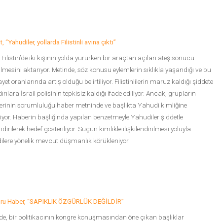
t, “Yahudiler, yollarda Filistinli avına çıktı”
 Filistin’de iki kişinin yolda yürürken bir araçtan açılan ateş sonucu
lmesini aktarıyor. Metinde, söz konusu eylemlerin sıklıkla yaşandığı ve bu
ayet oranlarında artış olduğu belirtiliyor. Filistinlilerin maruz kaldığı şiddete
ırılara İsrail polisinin tepkisiz kaldığı ifade ediliyor. Ancak, grupların
erinin sorumluluğu haber metninde ve başlıkta Yahudi kimliğine
iyor. Haberin başlığında yapılan benzetmeyle Yahudiler şiddetle
endirilerek hedef gösteriliyor. Suçun kimlikle ilişkilendirilmesi yoluyla
lere yönelik mevcut düşmanlık körükleniyor.
ğru Haber, “SAPIKLIK ÖZGÜRLÜK DEĞİLDİR”
e, bir politikacının kongre konuşmasından öne çıkan başlıklar