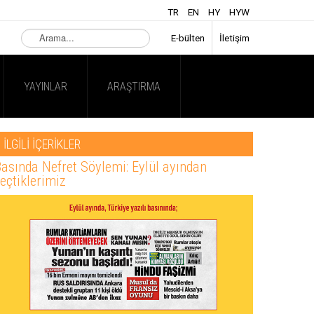
TR
EN
HY
HYW
Arama...
E-bülten
İletişim
YAYINLAR
ARAŞTIRMA
İLGİLİ İÇERİKLER
asında Nefret Söylemi: Eylül ayından
eçtiklerimiz