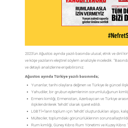
2023’ün Ağustos ayında yazılı basında ulusal, etnik ve dinî ki
ve köşe yazılarını eleştirel söylem analiziyle inceledik. “Bası
ve detaylı analizlerine erişebilirsiniz.
Ağustos ayında Türkiye yazılı basınında;
Yunanlar, tarihi olaylara değinen ve Türkiye ile güncel iliş
Yahudiler, bir grubun eylemlerinin sorumluluğunun kimliğe
Ermeni kimliği, Ermenistan, Azerbaycan ve Türkiye arasın
ilişkilendirilerek ‘tehdit’ olarak işaret edildi.
LGBTİ+’ların toplum için ‘tehdit’ oluşturdukları algısı, kal
Mülteciler, toplumdaki görünürlüklerinin sorunsallaştırıldığı
Rum kimliği, Güney Kıbrıs Rum Yönetimi ve Kuzey Kıbrıs T