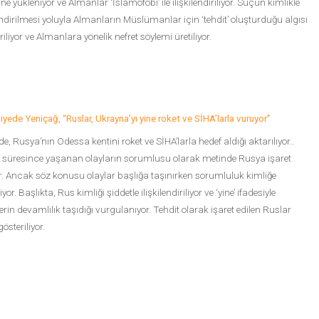
ine yükleniyor ve Almanlar ‘İslamofobi’ ile ilişkilendiriliyor. Suçun kimlikle
lendirilmesi yoluyla Almanların Müslümanlar için ‘tehdit’ oluşturduğu algısı
iriliyor ve Almanlara yönelik nefret söylemi üretiliyor.
kiyede Yeniçağ, “Ruslar, Ukrayna’yı yine roket ve SİHA’larla vuruyor”
e, Rusya’nın Odessa kentini roket ve SİHA’larla hedef aldığı aktarılıyor..
süresince yaşanan olayların sorumlusu olarak metinde Rusya işaret
or. Ancak söz konusu olaylar başlığa taşınırken sorumluluk kimliğe
yor. Başlıkta, Rus kimliği şiddetle ilişkilendiriliyor ve ‘yine’ ifadesiyle
erin devamlılık taşıdığı vurgulanıyor. Tehdit olarak işaret edilen Ruslar
österiliyor.