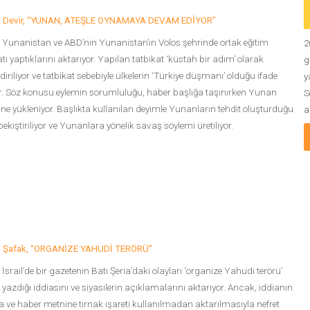
ni Devir, “YUNAN, ATEŞLE OYNAMAYA DEVAM EDİYOR”
 Yunanistan ve ABD’nin Yunanistan’ın Volos şehrinde ortak eğitim
2
atı yaptıklarını aktarıyor. Yapılan tatbikat ‘küstah bir adım’ olarak
g
ndiriliyor ve tatbikat sebebiyle ülkelerin ‘Türkiye düşmanı’ olduğu ifade
y
or. Söz konusu eylemin sorumluluğu, haber başlığa taşınırken Yunan
S
ine yükleniyor. Başlıkta kullanılan deyimle Yunanların tehdit oluşturduğu
a
 pekiştiriliyor ve Yunanlara yönelik savaş söylemi üretiliyor.
ni Şafak, “ORGANİZE YAHUDİ TERÖRÜ”
 İsrail’de bir gazetenin Batı Şeria’daki olayları ‘organize Yahudi terörü’
 yazdığı iddiasını ve siyasilerin açıklamalarını aktarıyor. Ancak, iddianın
a ve haber metnine tırnak işareti kullanılmadan aktarılmasıyla nefret