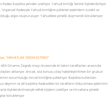
 ifadesi başlıkta yeniden üretiliyor. Yahudi kimliği ‘terörle’ ilişkilendiriliyor.
, ‘organize’ ifadesiyle Yahudi kimliğine yüklenen eylemlerin sürekli ve
 olduğu algısı oluşturuluyor. Yahudilere yönelik düşmanlık körükleniyor.
kiye, “HIRVATLAR TERÖR ESTİRDİ”
 AEK-Dinamo Zagreb maçı öncesinde iki takım taraftarları arasında
olayları aktarıyor. Ancak, söz konusu olay haberleştirilirken bir grubun
erinin sorumluluğu Hırvat kimliğine yükleniyor. Başlıkta kullanılan
z deyimin ve alt başlıkta ifade edilen bir taraftarın öldürülmesi eyleminin
arla ilişkilendirilmesiyle nefret söylemi üretiliyor ve Hırvatlara yönelik
ılar körükleniyor.