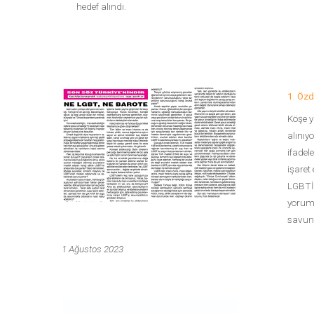
hedef alındı.
1. Özd
Köşe y
alınıy
ifadel
işaret
LGBTİ+
yoruml
savuna
1 Ağustos 2023