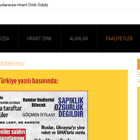
uslararası Hrant Dink Ödülü
IZDA
HRANT DINK
ALANLAR
FAALIYETLER
tiklerimiz
B
s