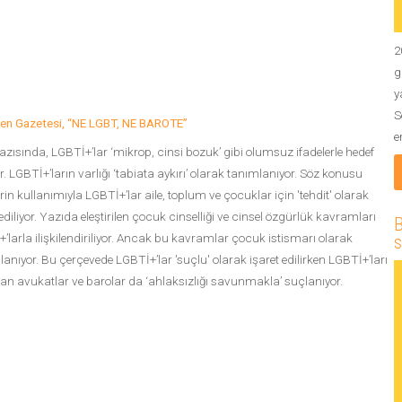
2
g
y
S
en Gazetesi, “NE LGBT, NE BAROTE”
e
azısında, LGBTİ+’lar ‘mikrop, cinsi bozuk’ gibi olumsuz ifadelerle hedef
or. LGBTİ+’ların varlığı ‘tabiata aykırı’ olarak tanımlanıyor. Söz konusu
erin kullanımıyla LGBTİ+’lar aile, toplum ve çocuklar için 'tehdit' olarak
 ediliyor. Yazıda eleştirilen çocuk cinselliği ve cinsel özgürlük kavramları
B
’larla ilişkilendiriliyor. Ancak bu kavramlar çocuk istismarı olarak
s
anıyor. Bu çerçevede LGBTİ+’lar 'suçlu' olarak işaret edilirken LGBTİ+’ları
n avukatlar ve barolar da ‘ahlaksızlığı savunmakla’ suçlanıyor.