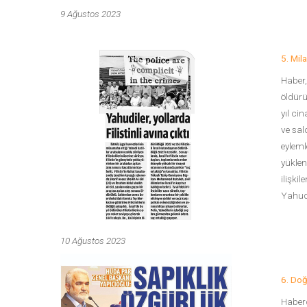
9 Ağustos 2023
5. Mila
Haber,
öldürü
yıl cin
ve sald
eyleml
yüklen
ilişkil
Yahudi
10 Ağustos 2023
6. Do
Haberd