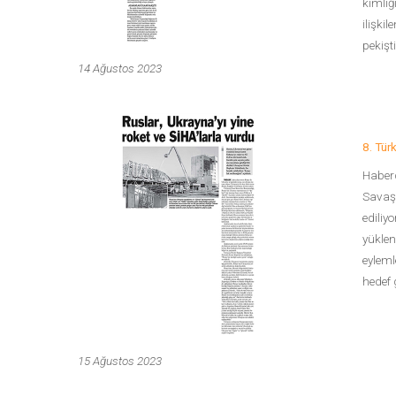
kimliğ
ilişki
pekişt
14 Ağustos 2023
8. Tür
Haberd
Savaş 
ediliy
yükleni
eyleml
hedef g
15 Ağustos 2023