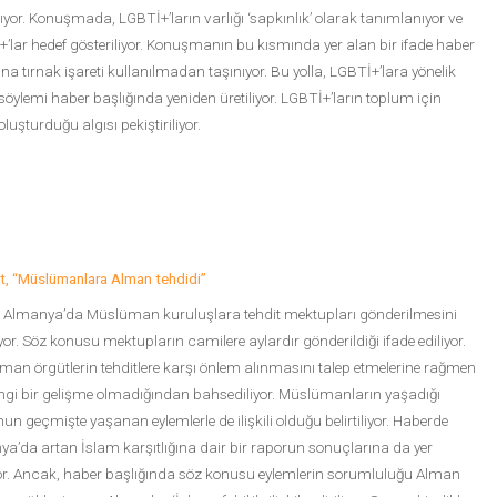
lıyor. Konuşmada, LGBTİ+’ların varlığı ‘sapkınlık’ olarak tanımlanıyor ve
’lar hedef gösteriliyor. Konuşmanın bu kısmında yer alan bir ifade haber
ına tırnak işareti kullanılmadan taşınıyor. Bu yolla, LGBTİ+’lara yönelik
 söylemi haber başlığında yeniden üretiliyor. LGBTİ+’ların toplum için
oluşturduğu algısı pekiştiriliyor.
at, “Müslümanlara Alman tehdidi”
, Almanya’da Müslüman kuruluşlara tehdit mektupları gönderilmesini
yor. Söz konusu mektupların camilere aylardır gönderildiği ifade ediliyor.
an örgütlerin tehditlere karşı önlem alınmasını talep etmelerine rağmen
gi bir gelişme olmadığından bahsediliyor. Müslümanların yaşadığı
un geçmişte yaşanan eylemlerle de ilişkili olduğu belirtiliyor. Haberde
a’da artan İslam karşıtlığına dair bir raporun sonuçlarına da yer
yor. Ancak, haber başlığında söz konusu eylemlerin sorumluluğu Alman