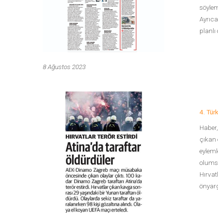
söylemi
Ayrıca
planlı
8 Ağustos 2023
4. Tür
Haber,
çıkan 
eyleml
olumsu
Hırvatl
önyarg