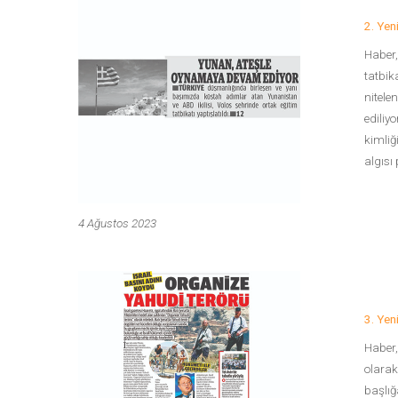
2. Ye
Haber,
tatbik
nitele
ediliy
kimliğ
algısı
4 Ağustos 2023
3. Ye
Haber,
olarak
başlığ