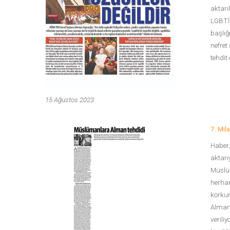
aktarı
LGBTİ+
başlığ
nefret
tehdit 
15 Ağustos 2023
7. Mil
Haber
aktarı
Müslüm
herhan
korkun
Almany
verili