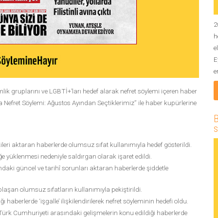
2
h
e
E
e
mlik gruplarını ve LGBTİ+’ları hedef alarak nefret söylemi içeren haber
nda Nefret Söylemi: Ağustos Ayından Seçtiklerimiz” ile haber kupürlerine
B
s
kileri aktaran haberlerde olumsuz sıfat kullanımıyla hedef gösterildi.
 yüklenmesi nedeniyle saldırgan olarak işaret edildi.
daki güncel ve tarihî sorunları aktaran haberlerde şiddetle
ıplaşan olumsuz sıfatların kullanımıyla pekiştirildi.
 haberlerde ‘işgalle’ ilişkilendirilerek nefret söyleminin hedefi oldu.
ürk Cumhuriyeti arasındaki gelişmelerin konu edildiği haberlerde