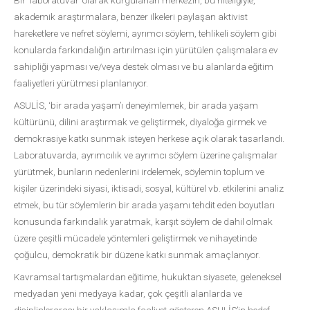
Bir ‘laboratuvar’ olarak kurgulanan merkezin, bu niteliğiyle,
akademik araştırmalara, benzer ilkeleri paylaşan aktivist
hareketlere ve nefret söylemi, ayrımcı söylem, tehlikeli söylem gibi
konularda farkındalığın artırılması için yürütülen çalışmalara ev
sahipliği yapması ve/veya destek olması ve bu alanlarda eğitim
faaliyetleri yürütmesi planlanıyor.
ASULİS, ‘bir arada yaşam’ı deneyimlemek, bir arada yaşam
kültürünü, dilini araştırmak ve geliştirmek, diyaloğa girmek ve
demokrasiye katkı sunmak isteyen herkese açık olarak tasarlandı.
Laboratuvarda, ayrımcılık ve ayrımcı söylem üzerine çalışmalar
yürütmek, bunların nedenlerini irdelemek, söylemin toplum ve
kişiler üzerindeki siyasi, iktisadi, sosyal, kültürel vb. etkilerini analiz
etmek, bu tür söylemlerin bir arada yaşamı tehdit eden boyutları
konusunda farkındalık yaratmak, karşıt söylem de dahil olmak
üzere çeşitli mücadele yöntemleri geliştirmek ve nihayetinde
çoğulcu, demokratik bir düzene katkı sunmak amaçlanıyor.
Kavramsal tartışmalardan eğitime, hukuktan siyasete, geleneksel
medyadan yeni medyaya kadar, çok çeşitli alanlarda ve