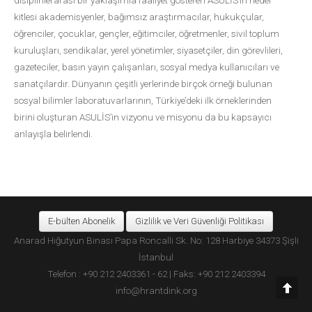
disiplinlerarası bir yaklaşımla faaliyet gösteren ASULİS’in hedef
kitlesi akademisyenler, bağımsız araştırmacılar, hukukçular,
öğrenciler, çocuklar, gençler, eğitimciler, öğretmenler, sivil toplum
kuruluşları, sendikalar, yerel yönetimler, siyasetçiler, din görevlileri,
gazeteciler, basın yayın çalışanları, sosyal medya kullanıcıları ve
sanatçılardır. Dünyanın çeşitli yerlerinde birçok örneği bulunan
sosyal bilimler laboratuvarlarının, Türkiye’deki ilk örneklerinden
birini oluşturan ASULİS’in vizyonu ve misyonu da bu kapsayıcı
anlayışla belirlendi.
E-bülten Abonelik
Gizlilik ve Veri Güvenliği Politikası
Anarad Hığutyun Binası Papa Roncalli Sk. No: 128 Harbiye 34373 Şişli
İstanbul
Telefon : +90 212 2403361 - 62 | Faks: +90 212 2403394
info@hrantdink.org