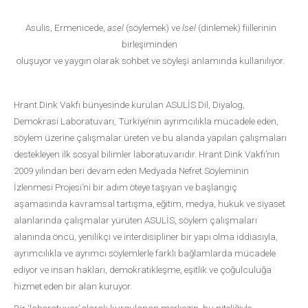
Asulis, Ermenicede,
asel
(söylemek) ve
lsel
(dinlemek) fiillerinin
birleşiminden
oluşuyor ve yaygın olarak sohbet ve söyleşi anlamında kullanılıyor.
Hrant Dink Vakfı bünyesinde kurulan ASULİS Dil, Diyalog,
Demokrasi Laboratuvarı, Türkiye’nin ayrımcılıkla mücadele eden,
söylem üzerine çalışmalar üreten ve bu alanda yapılan çalışmaları
destekleyen ilk sosyal bilimler laboratuvarıdır. Hrant Dink Vakfı’nın
2009 yılından beri devam eden Medyada Nefret Söyleminin
İzlenmesi Projesi’ni bir adım öteye taşıyan ve başlangıç
aşamasında kavramsal tartışma, eğitim, medya, hukuk ve siyaset
alanlarında çalışmalar yürüten ASULİS, söylem çalışmaları
alanında öncü, yenilikçi ve interdisipliner bir yapı olma iddiasıyla,
ayrımcılıkla ve ayrımcı söylemlerle farklı bağlamlarda mücadele
ediyor ve insan hakları, demokratikleşme, eşitlik ve çoğulculuğa
hizmet eden bir alan kuruyor.