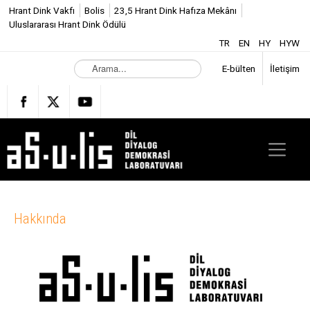
Hrant Dink Vakfı
Bolis
23,5 Hrant Dink Hafıza Mekânı
Uluslararası Hrant Dink Ödülü
TR
EN
HY
HYW
A
E-bülten
İletişim
r
a
m
a
.
.
.
Hakkında