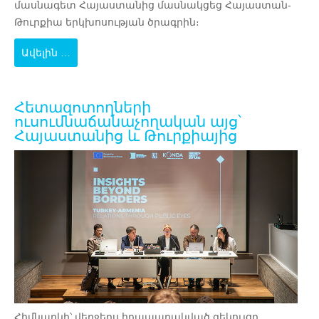
մասնագետ Հայաստանից մասնակցեց Հայաստան-
Թուրքիա երկխոսության ծրագրին։
Ավելին …
Հետազոտողների
ուսումնաճանաչողական այց՝
Հայաստանից և Թուրքիայից
Հիմնարկի՝ վերջերս հրապարակված զեկույցը