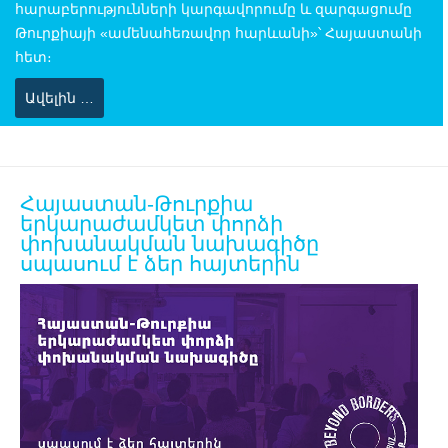
հարաբերությունների կարգավորումը և զարգացումը
Թուրքիայի «ամենահեռավոր հարևանի»՝ Հայաստանի
հետ։
Ավելին …
Հայաստան-Թուրքիա
երկարաժամկետ փորձի
փոխանակման նախագիծը
սպասում է ձեր հայտերին