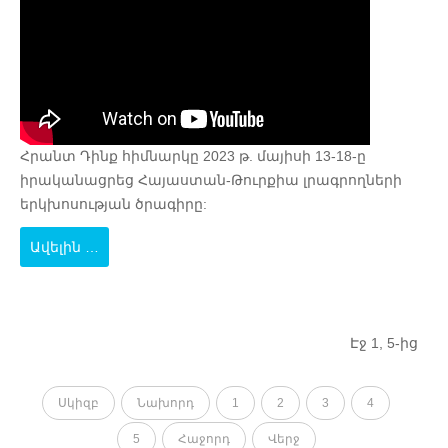
Հրանտ Դինք հիմնարկը 2023 թ. մայիսի 13-18-ը
իրականացրեց Հայաստան-Թուրքիա լրագրողների
երկխոսության ծրագիրը:
Ավելին …
Էջ 1, 5-ից
Սկիզբ
Նախորդ
1
2
3
4
5
Հաջորդ
Վերջ