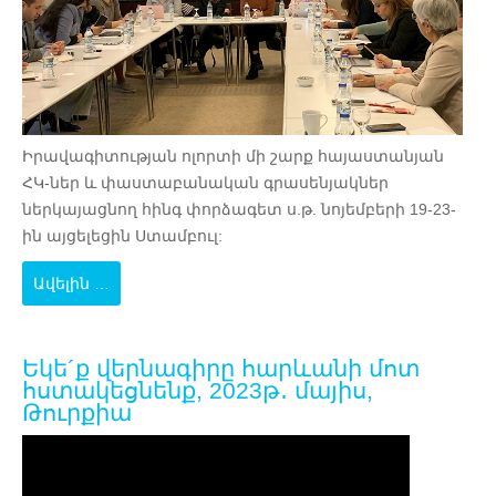
Իրավագիտության ոլորտի մի շարք հայաստանյան
ՀԿ-ներ և փաստաբանական գրասենյակներ
ներկայացնող հինգ փորձագետ ս.թ. նոյեմբերի 19-23-
ին այցելեցին Ստամբուլ:
Ավելին …
Եկե´ք վերնագիրը հարևանի մոտ
հստակեցնենք, 2023թ․ մայիս,
Թուրքիա