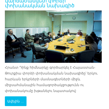
կարճաժամկետ փորձի
փոխանակման նախագիծ
Հրանտ Դինք հիմնարկը գործարկել է
Հայաստան-
Թուրքիա փորձի փոխանակման նախագիծը
՝ երկու
հարևան երկրների մասնագետների միջև
միջսահմանային համագործակցությունն ու
փոխանակումը խթանելու նպատակով:
Ավելին …