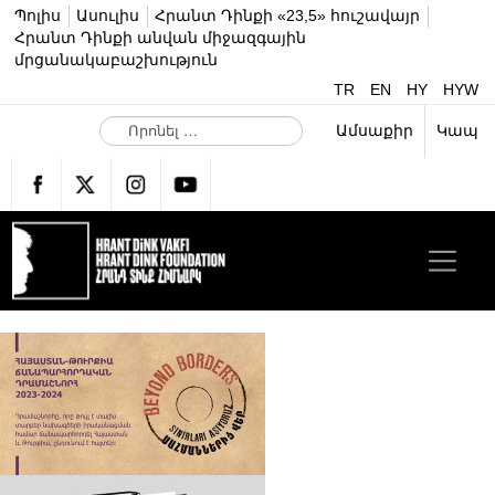
Պոլիս
Ասուլիս
Հրանտ Դինքի «23,5» հուշավայր
Հրանտ Դինքի անվան միջազգային
մրցանակաբաշխություն
TR
EN
HY
HYW
Ո
Ամսաքիր
Կապ
ր
ո
ն
ե
լ
…