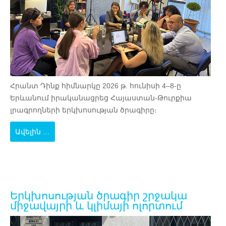
Հրանտ Դինք հիմնարկը 2026 թ. հունիսի 4–8-ը
Երևանում իրականացրեց Հայաստան-Թուրքիա
լրագրողների երկխոսության ծրագիրը։
Ավելին …
Երկխոսության ծրագիր շրջակա
միջավայրի և կլիմայի ոլորտում