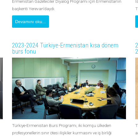
Ermenistan Gazeteciler Diyalog Programı için Ermenistan’ın
İ
başkenti Yerevan’daydı.
T
Devamını oku...
2023-2024 Türkiye-Ermenistan kısa dönem
2
burs fonu
2
Türkiye-Ermenistan Burs Programı, iki komşu ülkeden
T
profesyonellerin sınır ötesi ilişkiler kurmasını ve iş birliği
a