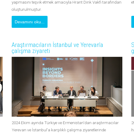
yapmasını teşvik etmek amacıyla Hrant Dink Vakfı tarafından
e
oluşturulmuştur.
Devamını oku...
Araştırmacıların İstanbul ve Yerevan'a
S
çalışma ziyareti
g
2024 Ekim ayında Türkiye ve Ermenistan'dan araştırmacılar
2
Yerevan ve İstanbul'a karşılıklı çalışma ziyaretlerinde
h