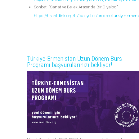
Sohbet: “Sanat ve Bellek Arasında Bir Diyalog”
https://hrantdink.org/tr/faaliyetler/projeler/turkiye-erm
Türkiye-Ermenistan Uzun Dönem Burs
Programı başvurularınızı bekliyor!