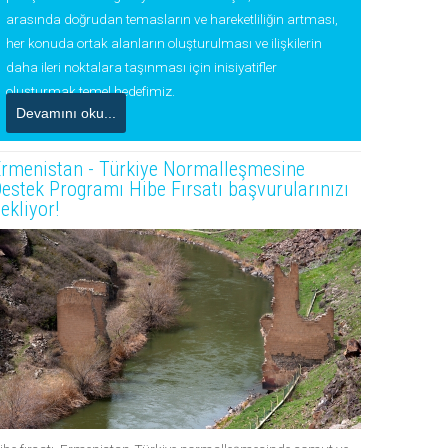
arasında doğrudan temasların ve hareketliliğin artması,
her konuda ortak alanların oluşturulması ve ilişkilerin
daha ileri noktalara taşınması için inisiyatifler
oluşturmak temel hedefimiz.
Devamını oku...
rmenistan - Türkiye Normalleşmesine
estek Programı Hibe Fırsatı başvurularınızı
ekliyor!