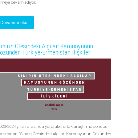
tmeye devam ediyor.
Devamını oku...
ınırın Ötesindeki Algılar: Kamuoyunun
özünden Türkiye-Ermenistan ilişkileri
023-2024 yılları arasında yürütülen ortak araştırma sonucu
azırlanan “Sınırın Ötesindeki Algılar: Kamuoyunun Gözünden