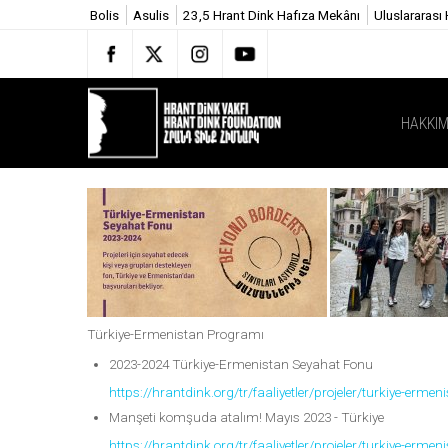
Bolis
Asulis
23,5 Hrant Dink Hafıza Mekânı
Uluslararası
HAKKIM
Türkiye-Ermenistan Programı
2023-2024 Türkiye-Ermenistan Seyahat Fonu
https://hrantdink.org/tr/faaliyetler/projeler/turkiye-er
Manşeti komşuda atalım! Mayıs 2023 - Türkiye
https://hrantdink.org/tr/faaliyetler/projeler/turkiye-er