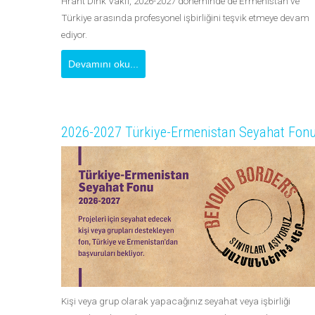
Hrant Dink Vakfı, 2026-2027 döneminde de Ermenistan ve
Türkiye arasında profesyonel işbirliğini teşvik etmeye devam
ediyor.
Devamını oku...
2026-2027 Türkiye-Ermenistan Seyahat Fon
Kişi veya grup olarak yapacağınız seyahat veya işbirliği