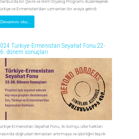
stanbul’da bir Çevre ve İklim Diyalog Programı düzenleyerek
ürkiye ve Ermenistan’dan uzmanları bir araya getirdi.
Devamını oku...
024 Türkiye-Ermenistan Seyahat Fonu 22-
6. dönem sonuçları
ürkiye-Ermenistan Seyahat Fonu, iki komşu ülke halkları
rasında doğrudan temasları artırmaya ve işbirliğini teşvik