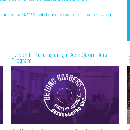
enistan-programi/3862-sohbet-sanat-ve-bellek-arasinda-bir-diyalog
E
Ev Sahibi Kuruluşlar İçin Açık Çağrı: Burs
D
Programı
b