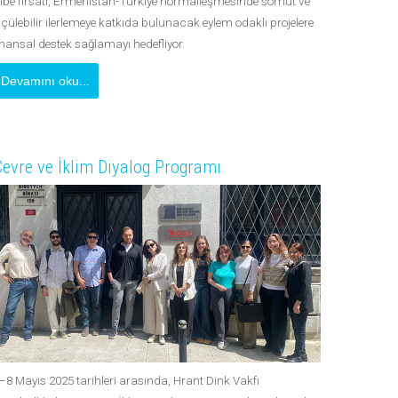
ibe fırsatı, Ermenistan-Türkiye normalleşmesinde somut ve
lçülebilir ilerlemeye katkıda bulunacak eylem odaklı projelere
inansal destek sağlamayı hedefliyor.
Devamını oku...
evre ve İklim Diyalog Programı
–8 Mayıs 2025 tarihleri arasında, Hrant Dink Vakfı