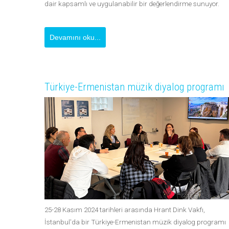
dair kapsamlı ve uygulanabilir bir değerlendirme sunuyor.
Devamını oku...
Türkiye-Ermenistan müzik diyalog programı
25-28 Kasım 2024 tarihleri arasında Hrant Dink Vakfı,
İstanbul'da bir Türkiye-Ermenistan müzik diyalog programı