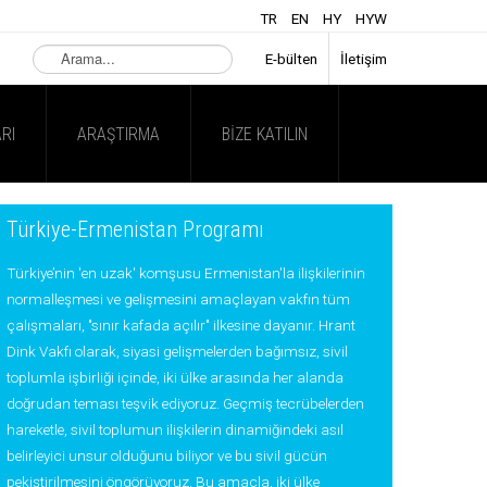
TR
EN
HY
HYW
Arama...
E-bülten
İletişim
RI
ARAŞTIRMA
BIZE KATILIN
Türkiye-Ermenistan Programı
Türkiye’nin 'en uzak' komşusu Ermenistan'la ilişkilerinin
normalleşmesi ve gelişmesini amaçlayan vakfın tüm
çalışmaları, "sınır kafada açılır" ilkesine dayanır. Hrant
Dink Vakfı olarak, siyasi gelişmelerden bağımsız, sivil
toplumla işbirliği içinde, iki ülke arasında her alanda
doğrudan teması teşvik ediyoruz. Geçmiş tecrübelerden
hareketle, sivil toplumun ilişkilerin dinamiğindeki asıl
belirleyici unsur olduğunu biliyor ve bu sivil gücün
pekiştirilmesini öngörüyoruz. Bu amaçla, iki ülke