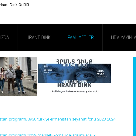
 Hrant Dink Ödülü
IZDA
HRANT DINK
FAALIYETLER
HDV YAYINLA
menistan-programi/3930-turkiye-ermenistan-seyahat-fonu-2023-2024
menistan-programi/4029-manseti-komsuda-atalim-aralik