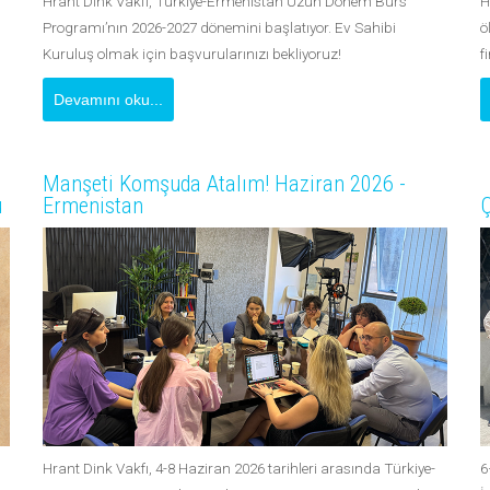
Hrant Dink Vakfı, Türkiye-Ermenistan Uzun Dönem Burs
H
Programı’nın 2026-2027 dönemini başlatıyor. Ev Sahibi
ö
Kuruluş olmak için başvurularınızı bekliyoruz!
f
Devamını oku...
Manşeti Komşuda Atalım! Haziran 2026 -
u
Ermenistan
Ç
Hrant Dink Vakfı, 4-8 Haziran 2026 tarihleri arasında Türkiye-
6