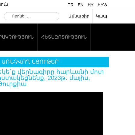
ուն
TR
EN
HY
HYW
Որոնել
Ամսաքիր
Կապ
…
ԱՐԱԿՉՈՒԹՅՈՒՆ
ՀԵՏԱԶՈՏՈՒԹՅՈՒՆ
ԱՌՆՉՎՈՂ ՆՅՈՒԹԵՐ
Եկե´ք վերնագիրը հարևանի մոտ
հստակեցնենք, 2023թ․ մայիս,
Թուրքիա