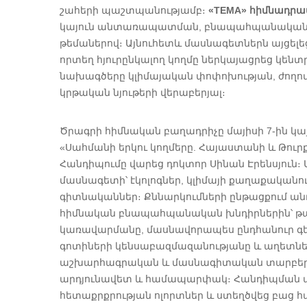
շահերի պաշտպանությամբ։
«TEMA» հիմնադրա
կայուն անտառապատման, բնապահպանական կր
թեմաներով։ Այնուհետև մասնագետներն այցել
որտեղ հյուրընկալող կողմը ներկայացրեց կեն
նախագծերը կլիմայական փոփոխության, ժո
կրթական նյութերի վերաբերյալ։
Ծրագրի հիմնական բաղադրիչը մայիսի 7-ին կ
«Սահմանի երկու կողմերը. Հայաստանի և Թուր
Հանդիպումը վարեց դոկտոր Սինան Էրենսյուն։ Ա
մասնագետի՝ էկոլոգներ, կլիմայի քաղաքական
գիտնականներ։ Քննարկումների ընթացքում ան
հիմնական բնապահպանական խնդիրներին՝ թափ
կառավարմանը, մասնավորապես ընդհանուր գե
գոտիների կենսաբազմազանությանը և աղետներ
աշխարհագրական և մասնագիտական տարբեր ուղ
արդյունավետ և համապարփակ։ Հանդիպման ար
հետաքրքրության ոլորտներ և ստեղծվեց բաց 