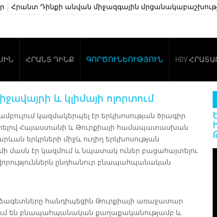
յր
Հրանտ Դինքի անվան միջազգային մրցանակաբաշխությ
ՍԻՆ
ՀՐԱՆՏ ԴԻՆՔ
ԳՈՐԾՈՒՆԵՈՒԹՅՈՒՆ
HDV ՀՐԱՏ
ջավայրի և կլիմայի ոլորտում
տամբուլում կազմակերպել էր երկխոսության ծրագիր
ավորելով Հայաստանի և Թուրքիայի համապատասխան
արևան երկրների միջև ուղիղ երկխոսության
ի մասն էր կազմում և նպատակ ուներ բացահայտելու
վորություններն ընդհանուր բնապահպանական
րձագետները հանդիպեցին Թուրքիայի առաջատար
ղվում են բնապահպանական քաղաքականությամբ և