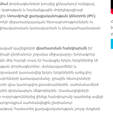
մում
փորձագետների խումբը քննարկում ունեցավ
թության և համայնքային մոբիլիզացիայի
եցին
Ստամբուլի քաղաքականության կենտրոն (IPC)
,
Հ
տրոնի միջառարկայական հետազոտություններն ու
ղովրդավարական կառավարման և բնապահպանական
լ
այացած կարիքների
գնահատման հանդիպումն
էր՝
քիայի ընդհանուր շրջակա միջավայրը» խորագրով։
յն մեկ հարկի տակ էր հավաքել երկու երկրներից 18
ության փորձագետներ, մանկավարժներ և
դրադարձ կատարվեց երկու երկրներին առնչվող
ոնների կառավարմանը, ջրային ռեսուրսների
տի վրա կառուցվող ջրամբարներին, սահմանամերձ
ին դիմակայելու մեթոդներին։ Մասնակիցների
ղություններից լինելը հանդիպումը դարձրեց ավելի
դյունքում սահմանվեցին ընդհանուր
հարթակ՝ համատեղ քաղաքականության շուրջ մտքերի