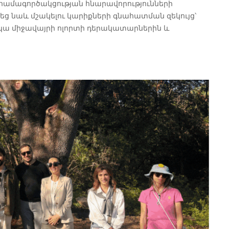
ամագործակցության հնարավորությունների
 նաև մշակելու կարիքների գնահատման զեկույց՝
կա միջավայրի ոլորտի դերակատարներին և