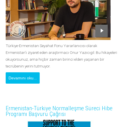
Türkiye-Ermenistan Seyahat Fonu Yararlanıcısı olarak
Ermenistan'ı ziyaret eden araştırmacı Onur Yazıcıgil: Bu hikayeleri
okuyorsunuz, ama hiçbir zaman birinci elden yaşanan bir
tecrübenin yerini tutmuyor.
Devamını oku...
Ermenistan-Türkiye Normalleşme Süreci Hibe
Programı Başvuru Çağrısı