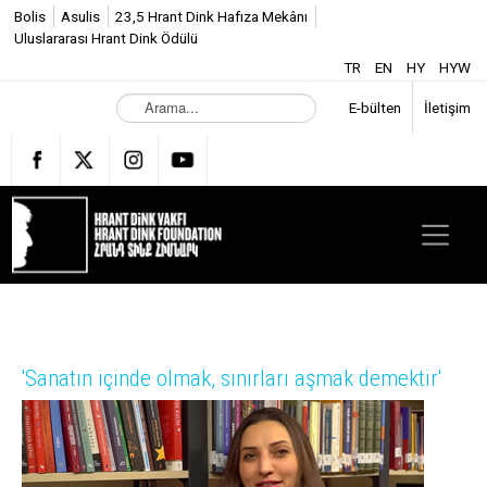
Bolis
Asulis
23,5 Hrant Dink Hafıza Mekânı
Uluslararası Hrant Dink Ödülü
TR
EN
HY
HYW
A
E-bülten
İletişim
r
a
m
a
.
.
.
'Sanatın içinde olmak, sınırları aşmak demektir'