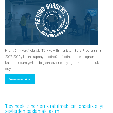
Hrant Dink Vakfı olarak, Türkiye – Ermenistan Burs Programı’nın
2017-2018 yıllarını kapsayan dördüncü döneminde programa
katılacak bursiyerlerin bilgisini sizlerle paylaşmaktan mutluluk
duyarız.
Devamını oku...
'Beyindeki zincirleri kırabilmek için, öncelikle iyi
şeylerden başlamak lazım'