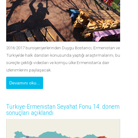
2016-2017 bursiyeriyerlerinden Duygu Bostancı, Ermenistan ve
Türkiye’de halk dansları konusunda yaptığı araştırmalarını, bu
süreçte çektiği videoları ve komşu ülke Ermenistan’a dair
izlenimlerini paylaşacak.
Devamını oku...
Türkiye-Ermenistan Seyahat Fonu 14. dönem
sonuçları açıklandı