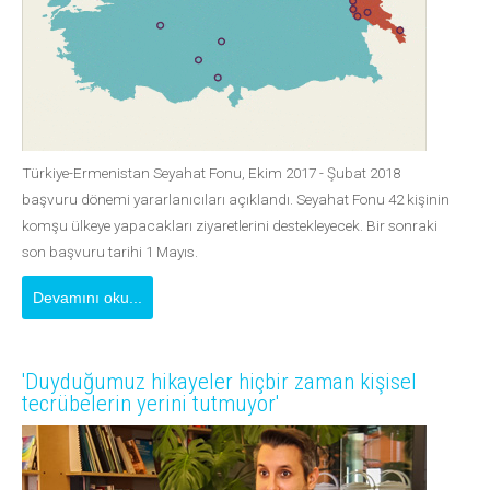
Türkiye-Ermenistan Seyahat Fonu, Ekim 2017 - Şubat 2018
başvuru dönemi yararlanıcıları açıklandı. Seyahat Fonu 42 kişinin
komşu ülkeye yapacakları ziyaretlerini destekleyecek. Bir sonraki
son başvuru tarihi 1 Mayıs.
Devamını oku...
'Duyduğumuz hikayeler hiçbir zaman kişisel
tecrübelerin yerini tutmuyor'