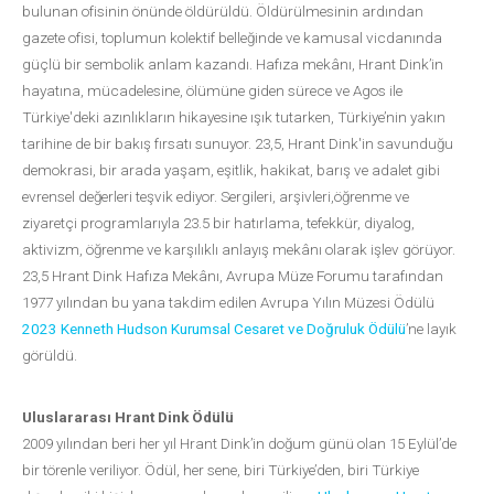
bulunan ofisinin önünde öldürüldü. Öldürülmesinin ardından
gazete ofisi, toplumun kolektif belleğinde ve kamusal vicdanında
güçlü bir sembolik anlam kazandı. Hafıza mekânı, Hrant Dink’in
hayatına, mücadelesine, ölümüne giden sürece ve Agos ile
Türkiye'deki azınlıkların hikayesine ışık tutarken, Türkiye’nin yakın
tarihine de bir bakış fırsatı sunuyor. 23,5, Hrant Dink'in savunduğu
demokrasi, bir arada yaşam, eşitlik, hakikat, barış ve adalet gibi
evrensel değerleri teşvik ediyor. Sergileri, arşivleri,öğrenme ve
ziyaretçi programlarıyla 23.5 bir hatırlama, tefekkür, diyalog,
aktivizm, öğrenme ve karşılıklı anlayış mekânı olarak işlev görüyor.
23,5 Hrant Dink Hafıza Mekânı, Avrupa Müze Forumu tarafından
1977 yılından bu yana takdim edilen Avrupa Yılın Müzesi Ödülü
2023 Kenneth Hudson Kurumsal Cesaret ve Doğruluk Ödülü
’ne layık
görüldü.
Uluslararası Hrant Dink Ödülü
2009 yılından beri her yıl Hrant Dink’in doğum günü olan 15 Eylül’de
bir törenle veriliyor. Ödül, her sene, biri Türkiye’den, biri Türkiye