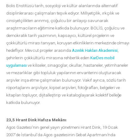
Bolis Enstitüsü tarih, sosyoloji ve kültür alanlarında alternatif
disiplinlerarası çalışmaları teşvik ediyor. Milliyetçilik, ırkçılık ve
cinsiyetçilikten arınmış, çoğulcu bir anlayışı savunarak
araştırmacıların eğitimine katkıda bulunuyor. BOLİS, çoğulcu ve
demokratik tarih yazımının, kapsayıcı, kültürel projelerin ve
çokkültürlü mirası tanıyan, koruyan etkinliklerin merkezinde olmayı
hedefliyor. Mevcut projeler arasında
Azınlık Hakları Akademisi
,
şehirlerin çokkültürlü mirasına rehberlik eden
KarDes mobil
uygulaması
ve kiliseler, sinagoglar, okullar, hastaneler, yetimhaneler
ve mezarlıklar gibi topluluk yapılarının envanterini oluşturacak
arşivler inşa etme çalışmaları bulunuyor. Vakıf ayrıca, sözlü tarih
röportajlarını arşivliyor, kişisel arşivleri, fotoğrafları, belgeleri ve
kitapları topluyor, dijitalleştirip ve kataloglayarak kolektif belleğe
katkıda bulunuyor.
23,5 Hrant Dink Hafıza Mekânı
Agos Gazetesi'nin genel yayın yönetmeni Hrant Dink, 19 Ocak
2007'de İstanbul'da Agos gazetesinin Sebat Apartmanı’nda