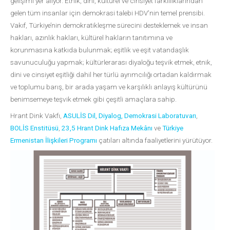
gelişimi yer alıyor. Etnik, dini, kültürel ve cinsiyet farklılıklarından
gelen tüm insanlar için demokrasi talebi HDV'nin temel prensibi.
Vakıf, Türkiye’nin demokratikleşme sürecini desteklemek ve insan
hakları, azınlık hakları, kültürel hakların tanıtımına ve
korunmasına katkıda bulunmak; eşitlik ve eşit vatandaşlık
savunuculuğu yapmak; kültürlerarası diyaloğu teşvik etmek, etnik,
dini ve cinsiyet eşitliği dahil her türlü ayrımcılığı ortadan kaldırmak
ve toplumu barış, bir arada yaşam ve karşılıklı anlayış kültürünü
benimsemeye teşvik etmek gibi çeşitli amaçlara sahip.
Hrant Dink Vakfı,
ASULİS Dil, Diyalog, Demokrasi Laboratuvarı
,
BOLİS Enstitüsü
,
23,5 Hrant Dink Hafıza Mekânı
ve
Türkiye
Ermenistan İlişkileri Programı
çatıları altında faaliyetlerini yürütüyor.