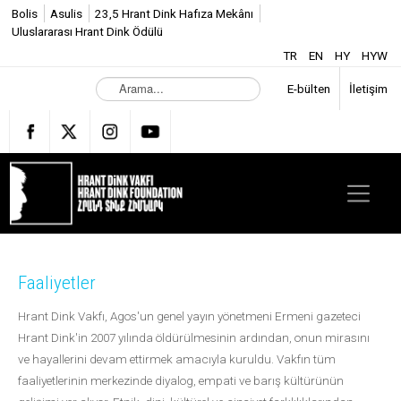
Bolis
Asulis
23,5 Hrant Dink Hafıza Mekânı
Uluslararası Hrant Dink Ödülü
TR
EN
HY
HYW
A
E-bülten
İletişim
r
a
m
a
.
.
.
Faaliyetler
Hrant Dink Vakfı, Agos'un genel yayın yönetmeni Ermeni gazeteci
Hrant Dink'in 2007 yılında öldürülmesinin ardından, onun mirasını
ve hayallerini devam ettirmek amacıyla kuruldu. Vakfın tüm
faaliyetlerinin merkezinde diyalog, empati ve barış kültürünün