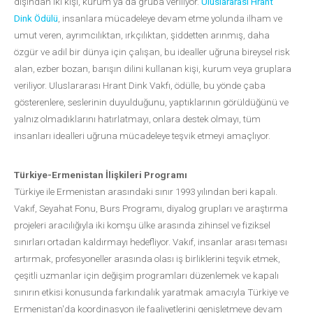
dışından iki kişi, kurum ya da gruba veriliyor.
Uluslararası Hrant
Dink Ödülü
, insanlara mücadeleye devam etme yolunda ilham ve
umut veren, ayrımcılıktan, ırkçılıktan, şiddetten arınmış, daha
özgür ve adil bir dünya için çalışan, bu idealler uğruna bireysel risk
alan, ezber bozan, barışın dilini kullanan kişi, kurum veya gruplara
veriliyor. Uluslararası Hrant Dink Vakfı, ödülle, bu yönde çaba
gösterenlere, seslerinin duyulduğunu, yaptıklarının görüldüğünü ve
yalnız olmadıklarını hatırlatmayı, onlara destek olmayı, tüm
insanları idealleri uğruna mücadeleye teşvik etmeyi amaçlıyor.
Türkiye-Ermenistan İlişkileri Programı
Türkiye ile Ermenistan arasındaki sınır 1993 yılından beri kapalı.
Vakıf, Seyahat Fonu, Burs Programı, diyalog grupları ve araştırma
projeleri aracılığıyla iki komşu ülke arasında zihinsel ve fiziksel
sınırları ortadan kaldırmayı hedefliyor. Vakıf, insanlar arası teması
artırmak, profesyoneller arasında olası iş birliklerini teşvik etmek,
çeşitli uzmanlar için değişim programları düzenlemek ve kapalı
sınırın etkisi konusunda farkındalık yaratmak amacıyla Türkiye ve
Ermenistan'da koordinasyon ile faaliyetlerini genişletmeye devam