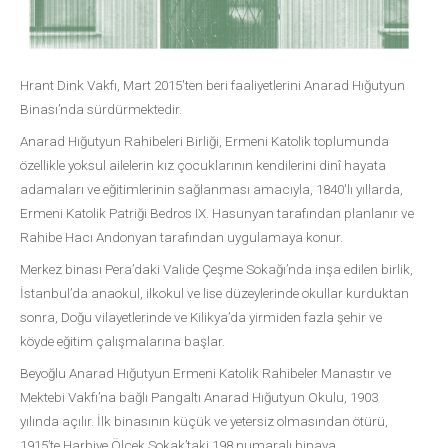
Hrant Dink Vakfı, Mart 2015'ten beri faaliyetlerini Anarad Hığutyun
Binası’nda sürdürmektedir.
Anarad Hığutyun Rahibeleri Birliği, Ermeni Katolik toplumunda
özellikle yoksul ailelerin kız çocuklarının kendilerini dinî hayata
adamaları ve eğitimlerinin sağlanması amacıyla, 1840'lı yıllarda,
Ermeni Katolik Patriği Bedros IX. Hasunyan tarafından planlanır ve
Rahibe Hacı Andonyan tarafından uygulamaya konur.
Merkez binası Pera’daki Valide Çeşme Sokağı’nda inşa edilen birlik,
İstanbul’da anaokul, ilkokul ve lise düzeylerinde okullar kurduktan
sonra, Doğu vilayetlerinde ve Kilikya’da yirmiden fazla şehir ve
köyde eğitim çalışmalarına başlar.
Beyoğlu Anarad Hığutyun Ermeni Katolik Rahibeler Manastır ve
Mektebi Vakfı’na bağlı Pangaltı Anarad Hığutyun Okulu, 1903
yılında açılır. İlk binasının küçük ve yetersiz olmasından ötürü,
1915’te Harbiye Ölçek Sokak’taki 198 numaralı binaya