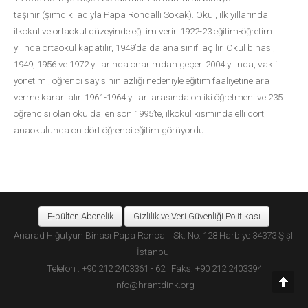
taşınır (şimdiki adıyla Papa Roncalli Sokak). Okul, ilk yıllarında
ilkokul ve ortaokul düzeyinde eğitim verir. 1922-23 eğitim-öğretim
yılında ortaokul kapatılır, 1949’da da ana sınıfı açılır. Okul binası,
1949, 1956 ve 1972 yıllarında onarımdan geçer. 2004 yılında, vakıf
yönetimi, öğrenci sayısının azlığı nedeniyle eğitim faaliyetine ara
verme kararı alır. 1961-1964 yılları arasında on iki öğretmeni ve 235
öğrencisi olan okulda, en son 1995’te, ilkokul kısmında elli dört,
anaokulunda on dört öğrenci eğitim görüyordu.
E-bülten Abonelik
Gizlilik ve Veri Güvenliği Politikası
Anarad Hığutyun Binası Papa Roncalli Sk. No: 128 Harbiye 34373 Şişli
İstanbul
Telefon : +90 212 2403361 - 62 | Faks: +90 212 2403394
info@hrantdink.org