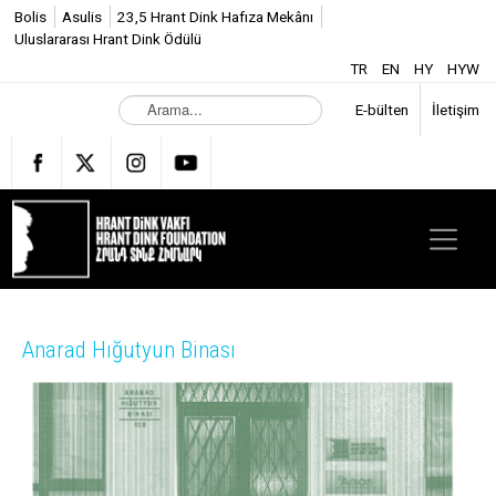
Bolis
Asulis
23,5 Hrant Dink Hafıza Mekânı
Uluslararası Hrant Dink Ödülü
TR
EN
HY
HYW
A
E-bülten
İletişim
r
a
m
a
.
.
.
Anarad Hığutyun Binası