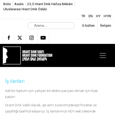
Bolis
Asulis
23,5 Hrant Dink Hafıza Mekânı
Uluslararası Hrant Dink Ödülü
TR
EN
HY
HYW
A
E-bülten
İletişim
r
a
m
a
.
.
.
İş ilanları
Adil bir toplum için çalışan bir ekibin parçası olmak için bize
katılın!
Hrant Dink Vakfı olarak, işe alım sürecimizde eşit fırsatlar ve
çeşitliliği taahhüt ediyoruz. İş ilanlarımızı HDV web sitesinde