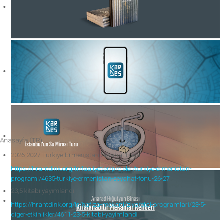
Anasayfa (TR)
2026-2027 Türkiye-Ermenistan Seyahat Fonu
https://hrantdink.org/tr/faaliyetler/projeler/turkiye-ermenistan-
programi/4635-turkiye-ermenistan-seyahat-fonu-26-27
23,5 kitabı yayımlandı
https://hrantdink.org/tr/hafiza-mekani/ziyaretci-programlari/23-5-
diger-etkinlikler/4611-23-5-kitabi-yayimlandi