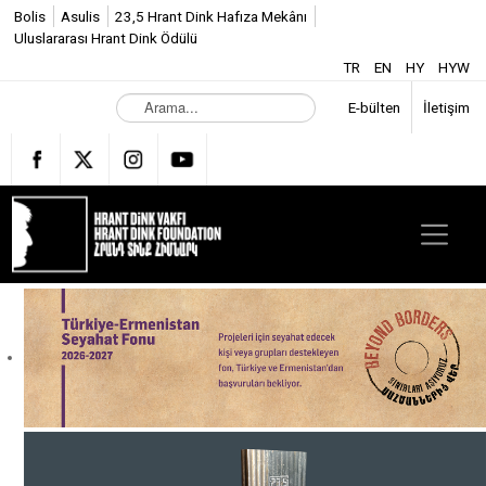
Bolis
Asulis
23,5 Hrant Dink Hafıza Mekânı
Uluslararası Hrant Dink Ödülü
TR
EN
HY
HYW
A
E-bülten
İletişim
r
a
m
a
.
.
.