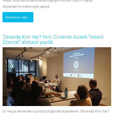
Mayıs 2026 tarihinde Anarad Hığutyun Binası'nda Dr. Feyza
Akınerdem'in katılımıyla yapıldı.
Devamını oku...
“Ekranda Kim Var? Yerli Dizilerde Azınlık Temsili
Üzerine” atölyesi yapıldı
Dr. Feyza Akınerdem yürütücülüğünde düzenlenen “Ekranda Kim Var?