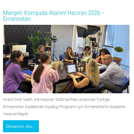
Manşeti Komşuda Atalım! Haziran 2026 -
Ermenistan
Hrant Dink Vakfı, 4-8 Haziran 2026 tarihleri arasında Türkiye-
Ermenistan Gazeteciler Diyalog Programı için Ermenistan’ın başkenti
Yerevan’daydı.
Devamını oku...