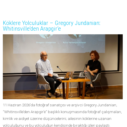
Köklere Yolculuklar – Gregory Jundanian:
Whitinsville’den Arapgir’e
11 Haziran 2026’da fotoğraf sanatçısı ve arşivci Gregory Jundanian,
“Whitinsville’den Arapgir’e” başlıklı konuşmasında fotoğraf çalışmaları,
kimlik ve aidiyet üzerine düşüncelerini; ailesinin köklerine uzanan
yolculuğunu ve bu yolculuğun kendisinde bıraktığı izleri paylaştı.