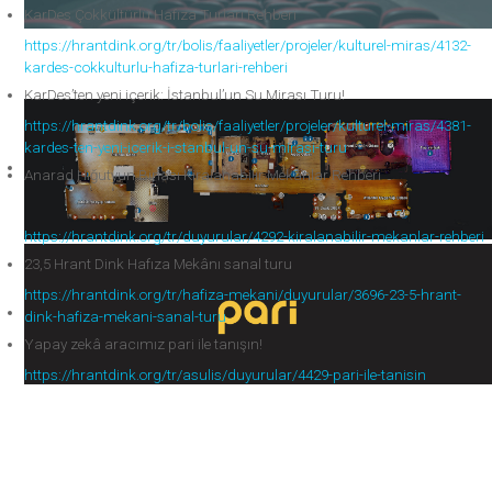
KarDes Çokkültürlü Hafıza Turları Rehberi
https://hrantdink.org/tr/bolis/faaliyetler/projeler/kulturel-miras/4132-
kardes-cokkulturlu-hafiza-turlari-rehberi
KarDes’ten yeni içerik: İstanbul’un Su Mirası Turu!
https://hrantdink.org/tr/bolis/faaliyetler/projeler/kulturel-miras/4381-
kardes-ten-yeni-icerik-i-stanbul-un-su-mirasi-turu
Anarad Hığutyun Binası Kiralanabilir Mekânlar Rehberi
https://hrantdink.org/tr/duyurular/4292-kiralanabilir-mekanlar-rehberi
23,5 Hrant Dink Hafıza Mekânı sanal turu
https://hrantdink.org/tr/hafiza-mekani/duyurular/3696-23-5-hrant-
dink-hafiza-mekani-sanal-turu
Yapay zekâ aracımız pari ile tanışın!
https://hrantdink.org/tr/asulis/duyurular/4429-pari-ile-tanisin