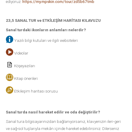
ediyoruz.
https://my.mpskin.com/tour/
zd5b67tmb
23,5 SANAL TUR ve ETKİLEŞİM HARİTASI KILAVUZU
Sanal turdaki ikonların anlamları nelerdir?
Yazılı bilgi kutuları ve ilgili websiteleri
Videolar
Köşeyazıları
Kitap önerileri
Etkileşim haritası sorusu
Sanal turda nasıl hareket edilir ve oda değiştirilir?
Sanal tura bilgisayarınızdan bağlanıyorsanız, klavyenizin ileri-geri
ve sağ-sol tuşlarıyla mekân içinde hareket edebilirsiniz. Dilerseniz