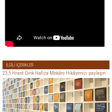
İLGİLİ İÇERİKLER
23,5 Hrant Dink Hafıza Mekânı Hikâyenizi paylaşın