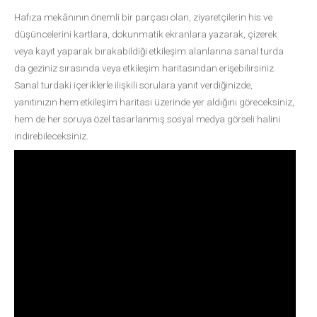
Hafıza mekânının önemli bir parçası olan, ziyaretçilerin his ve
düşüncelerini kartlara, dokunmatik ekranlara yazarak, çizerek
veya kayıt yaparak bırakabildiği etkileşim alanlarına sanal turda
da geziniz sırasında veya etkileşim haritasından erişebilirsiniz.
Sanal turdaki içeriklerle ilişkili sorulara yanıt verdiğinizde,
yanıtınızın hem etkileşim haritası üzerinde yer aldığını göreceksiniz,
hem de her soruya özel tasarlanmış sosyal medya görseli halini
indirebileceksiniz.