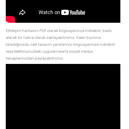
Etkileşim haritasını PDF olarak bilgisayarınıza indirebilir, baskı
alarak bir hatıra olarak saklayabilirsiniz. Galeri kısmına
tıkladığınızda, özel tasarım yanıtlarınızı bilgisayarınıza indirebilir
veya telefonunuzdaki uygulamalarla sosyal medya
hesaplarınızdan paylaşabilirsiniz.