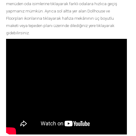
menüden oda isimlerine tıklayarak farklı odalara hızlıca geçiş
yapmanız mümkün. Ayrıca sol altta yer alan Dollhouse ve
Floorplan ikonlarına tıklayarak hafıza mekânının üç boyutlu
maketi veya tepeden planı üzerinde dilediğiniz yere tıklayarak
gidebilirsiniz.