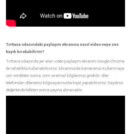
Tırttava odasındaki paylaşım ekranına nasıl video veya ses
kaydı bırakabilirim?
Tırttava odasında yer alan video paylaşım ekranını Google Chrome
ile rahatlıkla kullanabilirsiniz. Ekranınızda kameranızı kullanmaya
izin verdikten sonra, isim ve email bilgilerinizi girebilir; diler
telefondan dilerseniz bilgisayarınızda kayıt yapabilirsiniz. Kaydınız
değerlendirildikten sonra yayına alınacaktır.