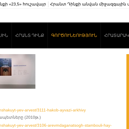
քի «23,5» հուշավայր
Հրանտ Դինքի անվան միջազգային 
ՍԻՆ
ՀՐԱՆՏ ԴԻՆՔ
ԳՈՐԾՈՒՆԵՈՒԹՅՈՒՆ
ՀՐԱՏԱՐԱԿ
r/mshakuyt-yev-arvest/3111-hakob-ayvazi-arkhivy
պետները (2010թ․)
er/mshakuyt-yev-arvest/3106-arevmdaganatsogh-stambouli-hay-