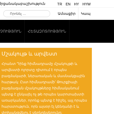
մրցանակաբաշխություն
TR
EN
HY
HYW
Որոնել
Ամսաքիր
Կապ
…
ՉՈՒԹՅՈՒՆ
ՀԵՏԱԶՈՏՈՒԹՅՈՒՆ
Մշակույթ և արվեստ
Հրանտ Դինք հիմնադրամը մշակույթի և
արվեստի ոլորտը դիտում է որպես
բազմակարծ, ներառական և մասնակցային
հարթակ: Ըստ հիմնադրամի՝ Թուրքիայի
բազմազան մշակույթները հիմնականում
պետք է ընկալել ոչ թե որպես կարոտախտի
առարկաներ, որոնք պետք է հիշել, այլ որպես
հարստություն, որն այսօր էլ կենդանի է և
փոխանցվելու է սերնդեսերունդ: