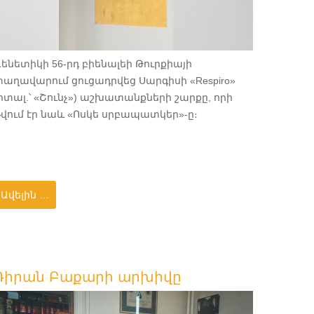
ենետիկի 56-րդ բիենալեի Թուրքիայի
աղավարում ցուցադրվեց Սարգիսի «Respiro»
իտալ.՝ «Շունչ») աշխատանքների շարքը, որի
վում էր նաև «Ոսկե սրբապատկեր»-ը։
Ավելին …
Դիրան Բաքարի արխիվը