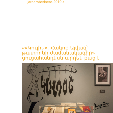
jardarabednere-2010-t
««Կուլիս». Հակոբ Այվազ՝
թատրոնի ժամանակագիր»
ցուցահանդեսն արդեն բաց է