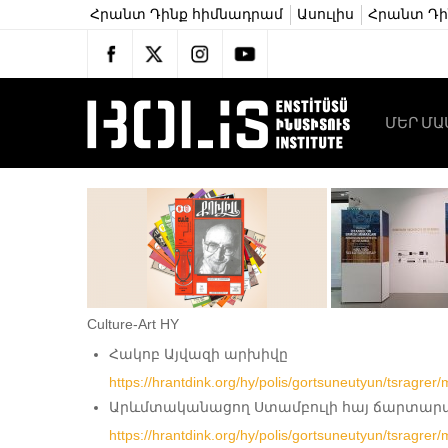
Հրանտ Դինք հիմնադրամ
Ասուլիս
Հրանտ Դին
ՄԵՐ ՄԱ
Culture-Art HY
Հակոբ Այվազի արխիվը
https://hrantdink.org/hy/polis/gortsuneutyun/tsragre
Արևմտականացող Ստամբուլի հայ ճարտարա
https://hrantdink.org/hy/polis/gortsuneutyun/tsragr