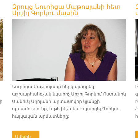
Զրույց Նուրիցա Մաթոսյանի հետ
Արշիլ Գորկու մասին
Նուրիցա Մաթոսյանը ներկայացրեց
Ի
աշխարհահռչակ նկարիչ Արշիլ Գորկու՝ Ոստանիկ
գ
ի
Մանուկ Ադոյանի արտասովոր կյանքի
Ի
պատմությունը, և թե ինչպես է պարզել Գորկու
ֆ
հայկական արմատները:
Ավելին …