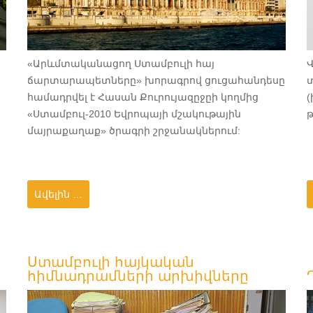
«Արևմտականացող Ստամբուլի հայ
Վ
ճարտարապետները» խորագրով ցուցահանդեսը
տ
համադրվել է Հասան Քուրույազըջըի կողմից
(
«Ստամբուլ-2010 Եվրոպայի մշակութային
թ
մայրաքաղաք» ծրագրի շրջանակներում:
Ավելին …
Ստամբուլի հայկական
հիմնադրամների արխիվները