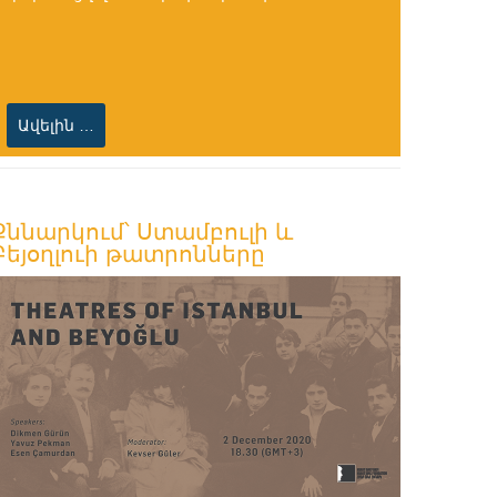
Ավելին …
Քննարկում՝ Ստամբուլի և
Բեյօղլուի թատրոնները