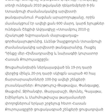
տեղի ունեցան 2010 թվականի դեկտեմբերի 8-ին
Ստամբուլի Ժամանակակից արվեստի
թանգարանում։ Բացման արարողությանը, որին
մասնակցում էր ավելի քան 600 մարդ, կարճ ելույթներ
ունեցան Շեքիփ Ավդագիչը «Ստամբուլ 2010-ը
մշակույթի եվրոպական մայրաքաղաք»
գործակալությունից, Լևենթ Չալըքօղլուն Ստամբուլի
Ժամանակակից արվեստի թանգարանից, Ռաքել
Դինքը մեր Հիմնադրամից և նախագծի կուրատոր
Հասան Քուրույազըջըն։
Ցուցահանդեսին ներկայացված են 19-րդ դարի
վերջից մինչև 20-րդ դարի սկիզբն ապրած 40 հայ
ճարտարապետների 100-ից ավելի շենքերի
լուսանկարներ։ Քուրթուլուշ-Թաթավլա, Փանգալթը,
Թաքսիմ, Ջիհանգիր, Թարլաբաշի, Թյունել, Գալաթա,
Էմինյոնյու և Մահմութփաշա թաղամասերի
փողոցներում երկար շրջելուց հետո Հասան
Քուրույազըջիի ցուցակագրած շենքերի ցուցադրված