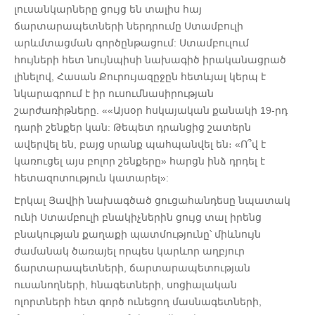
լուսանկարները ցույց են տալիս հայ
ճարտարապետների ներդրումը Ստամբուլի
արևմտացման գործընթացում: Ստամբուլում
հույների հետ նույնպիսի նախագիծ իրականացրած
լինելով, Հասան Քուրույազըջըն հետևյալ կերպ է
նկարագրում է իր ուսումնասիրության
շարժառիթները. ««Այսօր հսկայական քանակի 19-րդ
դարի շենքեր կան: Թեպետ դրանցից շատերն
ավերվել են, բայց սրանք պահպանվել են։ «Ո՞վ է
կառուցել այս բոլոր շենքերը» հարցն ինձ դրդել է
հետազոտություն կատարել»:
Էրկալ Յավիի նախագծած ցուցահանդեսը նպատակ
ունի Ստամբուլի բնակիչներին ցույց տալ իրենց
բնակության քաղաքի պատմությունը՝ միևնույն
ժամանակ ծառայել որպես կարևոր աղբյուր
ճարտարապետների, ճարտարապետության ​​
ուսանողների, հնագետների, սոցիալական
ոլորտների հետ գործ ունեցող մասնագետների,