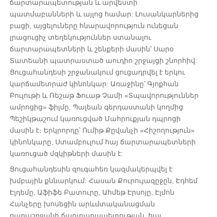
ճարտարապետության և արվեստի
պատմաբանների և այլոց համար: Լուսանկարներից
բացի, այցելուները հնարավորություն ունեցան
լրացուցիչ տեղեկություններ ստանալու
ճարտարապետների և շենքերի մասին՝ Սարօ
Տատեանի պատրաստած աուդիո շրջայցի շնորհիվ:
Ցուցահանդեսի շրջանակում ցուցադրվել է երկու
կարճամետրաժ կինոնկար: Առաջինը՝ Գյոքհան
Բուլութի և Ռեշաթ Ֆուաթ Չամի «Տպավորություններ
ամրոցից» ֆիլմը, Պալեան գերդաստանի կողմից
Պեշիկթաշում կառուցված Մահրուքյան դպրոցի
մասին է։ Երկրորդը՝ Ումիթ Քըվանչի «Հիշողություն»
կինոնկարը, Ստամբուլում հայ ճարտարապետների
կառուցած մզկիթների մասին է:
Ցուցահանդեսին զուգահեռ կազմակերպվել է
խմբային քննարկում: Հասան Քուրույազըջըն, Էդհեմ
Էլդեմը, Աֆիֆե Բատուրը, Ահմեթ Էրսոյը, Էլմոն
Հանչերը խոսեցին արևմտականացման
դարաշրջանի ճարտարապետության, հայ