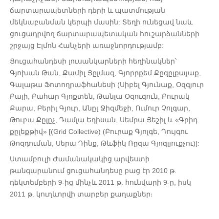
ճարտարապետների դերի և պատմության
մեկնաբանման կերպի մասին: Տեղի ունեցավ նաև
ցուցադրվող ճարտարապետական ​​հուշարձանների
շրջայց Էլմոն Հանչերի առաջնորդությամբ:
Ցուցահանդեսի լուսանկարների հեղինակներ՝
Գյոխան Թան, Քամիլ Յըլմազ, Գյորրքեմ Քըզըլքայաք,
Գալաթա Ֆոտողրաֆհանեսի (Սիբել Գյունաք, Օզգյուր
Բալի, Բահար Գյոքտեն, Թանլա Օզուզուն, Բուրակ
Քարա, Բերիլ Գյուր, Անըլ Ջիզմեջի, Ումուր Չոլգար,
Թուբա Քըլըչ, Դամլա Եդիսան, Սեմրա Յեշիլ և «Գրիդ
քըլեքթիվ» [(Grid Collective) (Բուրաք Գյոլգե, Դույգու
Թոզդուման, Սերա Դինք, Թևֆիկ Ռըզա Գյոզլյուքչու)]:
Ստամբուլի Ժամանակակից արվեստի
թանգարանում ցուցահանդեսը բաց էր 2010 թ.
դեկտեմբերի 9-ից մինչև 2011 թ. հունվարի 9-ը, իսկ
2011 թ. կուղևորվի տարբեր քաղաքներ։