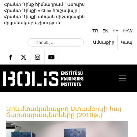
Հրանտ Դինք հիմնադրամ
Ասուլիս
Հրանտ Դինքի «23,5» հուշավայր
Հրանտ Դինքի անվան միջազգային
մրցանակաբաշխություն
TR
EN
HY
HYW
Ո
Ամսաքիր
Կապ
ր
ո
ն
ե
լ
…
Արևմտականացող Ստամբուլի հայ
ճարտարապետները (2010թ․)