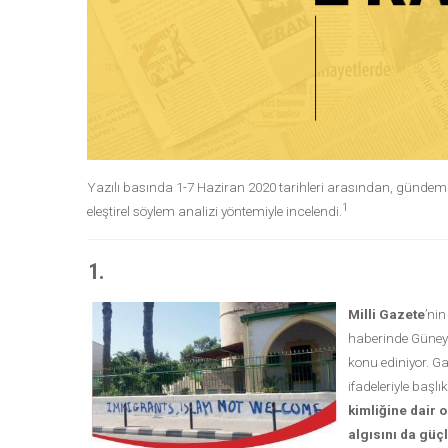
Yazılı basında 1-7 Haziran 2020 tarihleri arasından, gündemle i
1
eleştirel söylem analizi yöntemiyle incelendi.
1.
Milli Gazete
’ni
haberinde Güney 
konu ediniyor.
ifadeleriyle başl
kimliğine dair 
algısını da güçl