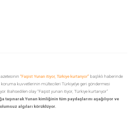
azetesinin
“Faşist Yunan itiyor, Türkiye kurtarıyor”
başlıklı haberinde
 koruma kuvvetlerinin mültecileri Türkiye’ye geri göndermesi
iyor. Bahsedilen olay “Faşist yunan itiyor, Türkiye kurtarıyor”
ığa taşınarak Yunan kimliğinin tüm paydaşlarını aşağılıyor ve
 olumsuz algıları körüklüyor.