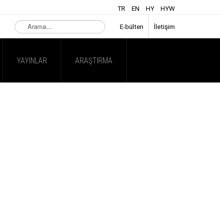
TR
EN
HY
HYW
Arama...
E-bülten
İletişim
YAYINLAR
ARAŞTIRMA