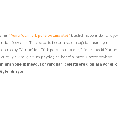
sinin
“Yunan’dan Türk polis botuna ateş”
başlıklı haberinde Türkiye-
nda görev alan Türkiye polis botuna saldırıldığı iddiasına yer
edilen olay “Yunan’dan Türk polis botuna ateş” ifadesindeki Yunan
 vurguyla kimliğin tüm paydaşları hedef alınıyor. Gazete böylece,
nlara yönelik mevcut önyargıları pekiştirerek, onlara yönelik
güçlendiriyor.