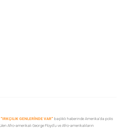
n
“IRKÇILIK GENLERİNDE VAR”
başlıklı haberinde Amerika’da polis
len Afro-amerikalı George Floyd’u ve Afro-amerikalıların