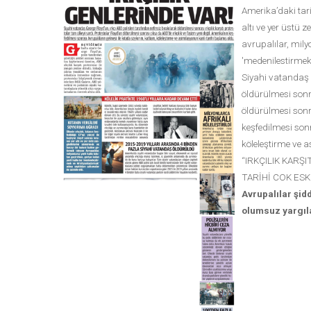
Amerika’daki tari
altı ve yer üstü 
avrupalılar, milyo
'medenilestirmek 
Siyahi vatandaş G
öldürülmesi sonra
öldürülmesi sonra
keşfedilmesi sonr
köleleştirme ve a
“IRKÇILIK KARŞ
TARİHİ COK ESK
Avrupalılar şidd
olumsuz yargıla