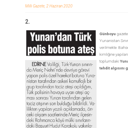
Milli Gazete, 2 Haziran 2020
2.
Günboyu
gazete
Yunanistan Sınırı
verilmekte. Bahs
kimliğine yapılan
toplumdaki
Yuna
tehdit algısını 