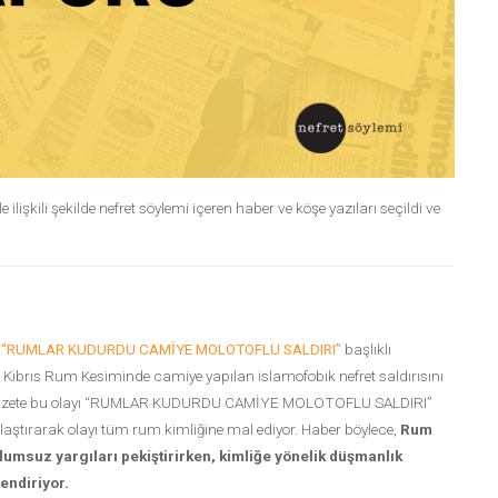
lişkili şekilde nefret söylemi içeren haber ve köşe yazıları seçildi ve
n
“RUMLAR KUDURDU CAMİYE MOLOTOFLU SALDIRI”
başlıklı
Kıbrıs Rum Kesiminde camiye yapılan islamofobik nefret saldırısını
 Gazete bu olayı “RUMLAR KUDURDU CAMİYE MOLOTOFLU SALDIRI”
ıklaştırarak olayı tüm rum kimliğine mal ediyor. Haber böylece,
Rum
olumsuz yargıları pekiştirirken, kimliğe yönelik düşmanlık
endiriyor.