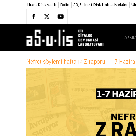
Hrant Dink Vakfı
Bolis
23,5 Hrant Dink Hafıza Mekânı
Ul
HAKKIM
Nefret söylemi haftalık Z raporu | 1-7 Hazir