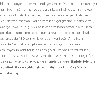
hlerini anlatıyor. Haber metninde yer verilen, “Kesif sonrası kıtanın yer
zenginliklerini sömürmek ve burayı bir koloni haline getirmek isteyen
nlarca yerli halkı kılıçtan geçirirken, geriye kalan yerli halkı ise
ve Hristiyanlaştırmak' adına yaptıkları çalışmalar ile asimile etti.”, “
eorge Floyd’un, ırkçı ABD polisleri tarafından nefessiz bırakılarak
sı ırkçılık karşıtı protestolar tüm ülkeyi sardı protestolar. Floyd’un
sı çıksa da ABD’de ırkçılık ve faşizm yeni değil. Amerika’nın
asında Avrupalıların gelmesi ile kıtada soykırım, katliam,
similasyonun kanlı tarihi başlamış oldu” ve başlıkta yer verilen
ITI PROTESTOLAR İLE YANGIN YERİNE DÖNEN ABD'DE IRKÇILIĞIN
İLERE DAYANIYOR... IRKÇILIK GENLERİNDE VAR!”
ifadeleriyle tüm
et, sömürü ve ırkçılık ilişkilendiriliyor ve kimliğe yönelik
rı pekiştiriyor.