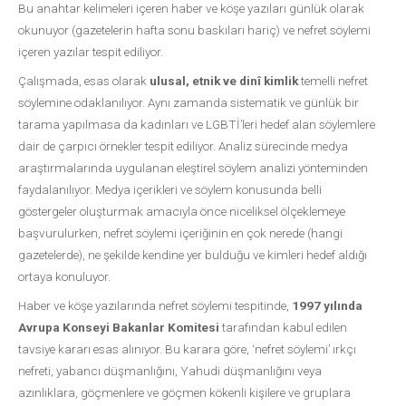
Bu anahtar kelimeleri içeren haber ve köşe yazıları günlük olarak
okunuyor (gazetelerin hafta sonu baskıları hariç) ve nefret söylemi
içeren yazılar tespit ediliyor.
Çalışmada, esas olarak
ulusal, etnik ve dinî kimlik
temelli nefret
söylemine odaklanılıyor. Aynı zamanda sistematik ve günlük bir
tarama yapılmasa da kadınları ve LGBTİ’leri hedef alan söylemlere
dair de çarpıcı örnekler tespit ediliyor. Analiz sürecinde medya
araştırmalarında uygulanan eleştirel söylem analizi yönteminden
faydalanılıyor. Medya içerikleri ve söylem konusunda belli
göstergeler oluşturmak amacıyla önce niceliksel ölçeklemeye
başvurulurken, nefret söylemi içeriğinin en çok nerede (hangi
gazetelerde), ne şekilde kendine yer bulduğu ve kimleri hedef aldığı
ortaya konuluyor.
Haber ve köşe yazılarında nefret söylemi tespitinde,
1997 yılında
Avrupa Konseyi Bakanlar Komitesi
tarafından kabul edilen
tavsiye kararı esas alınıyor. Bu karara göre, ‘nefret söylemi’ ırkçı
nefreti, yabancı düşmanlığını, Yahudi düşmanlığını veya
azınlıklara, göçmenlere ve göçmen kökenli kişilere ve gruplara