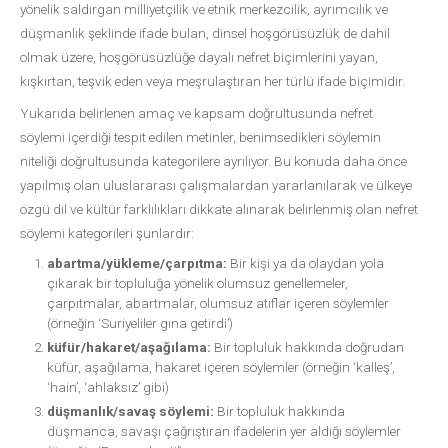
yönelik saldırgan milliyetçilik ve etnik merkezcilik, ayrımcılık ve
düşmanlık şeklinde ifade bulan, dinsel hoşgörüsüzlük de dahil
olmak üzere, hoşgörüsüzlüğe dayalı nefret biçimlerini yayan,
kışkırtan, teşvik eden veya meşrulaştıran her türlü ifade biçimidir.
Yukarıda belirlenen amaç ve kapsam doğrultusunda nefret
söylemi içerdiği tespit edilen metinler, benimsedikleri söylemin
niteliği doğrultusunda kategorilere ayrılıyor. Bu konuda daha önce
yapılmış olan uluslararası çalışmalardan yararlanılarak ve ülkeye
özgü dil ve kültür farklılıkları dikkate alınarak belirlenmiş olan nefret
söylemi kategorileri şunlardır:
abartma/yükleme/çarpıtma:
Bir kişi ya da olaydan yola
çıkarak bir topluluğa yönelik olumsuz genellemeler,
çarpıtmalar, abartmalar, olumsuz atıflar içeren söylemler
(örneğin ‘Suriyeliler gına getirdi’)
küfür/hakaret/aşağılama:
Bir topluluk hakkında doğrudan
küfür, aşağılama, hakaret içeren söylemler (örneğin ‘kalleş’,
‘hain’, ‘ahlaksız’ gibi)
düşmanlık/savaş söylemi:
Bir topluluk hakkında
düşmanca, savaşı çağrıştıran ifadelerin yer aldığı söylemler