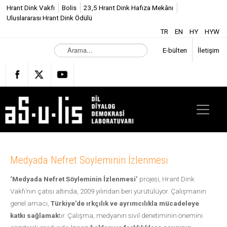
Hrant Dink Vakfı
Bolis
23,5 Hrant Dink Hafıza Mekânı
Uluslararası Hrant Dink Ödülü
TR
EN
HY
HYW
A
E-bülten
İletişim
r
a
m
a
.
.
.
Medyada Nefret Söyleminin İzlenmesi
‘Medyada Nefret Söyleminin İzlenmesi’
projesi, Hrant Dink
Vakfı’nın çatısı altında, 2009 yılından beri yürütülüyor. Çalışmanın
genel amacı,
Türkiye’de ırkçılık ve ayrımcılıkla mücadeleye
katkı sağlamak
tır. Çalışma, medyanın sivil denetiminin önemini