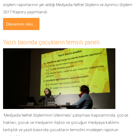
söylem raporlarının yer aldığı Medyada Nefret Söylemi ve Ayrımcı Söylem
2017 Raporu yayımlandı.
Devamını oku...
Yazılı basında çocukların temsili paneli
‘Medyada Nefret Söyleminin İzlenmesi’ çalışması kapsamında, çocuk
hakları, çocuk ve medyanın ilişkisi ve çocuğun medyaya katılımı
tartışıldı ve yazılı basında çocukların temsilini inceleyen raporun