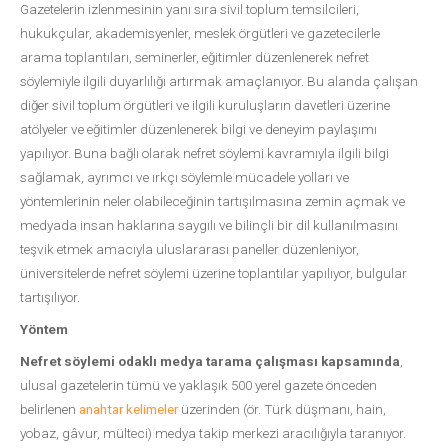
Gazetelerin izlenmesinin yanı sıra sivil toplum temsilcileri,
hukukçular, akademisyenler, meslek örgütleri ve gazetecilerle
arama toplantıları, seminerler, eğitimler düzenlenerek nefret
söylemiyle ilgili duyarlılığı artırmak amaçlanıyor. Bu alanda çalışan
diğer sivil toplum örgütleri ve ilgili kuruluşların davetleri üzerine
atölyeler ve eğitimler düzenlenerek bilgi ve deneyim paylaşımı
yapılıyor. Buna bağlı olarak nefret söylemi kavramıyla ilgili bilgi
sağlamak, ayrımcı ve ırkçı söylemle mücadele yolları ve
yöntemlerinin neler olabileceğinin tartışılmasına zemin açmak ve
medyada insan haklarına saygılı ve bilinçli bir dil kullanılmasını
teşvik etmek amacıyla uluslararası paneller düzenleniyor,
üniversitelerde nefret söylemi üzerine toplantılar yapılıyor, bulgular
tartışılıyor.
Yöntem
Nefret söylemi odaklı medya tarama çalışması
kapsamında
,
ulusal gazetelerin tümü ve yaklaşık 500 yerel gazete önceden
belirlenen
anahtar kelimeler
üzerinden (ör. Türk düşmanı, hain,
yobaz, gâvur, mülteci) medya takip merkezi aracılığıyla taranıyor.