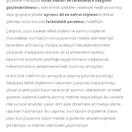
gözeterek medyada
insan hakları ve farklılıklara saygının
güçlendirilmesi
ni, belli kimlik özellikleri nedeniyle hedef alınan kişi
veya gruplara yönelik
ayrımcı dil ve nefret söylemi
ne dikkat
çekmeyi ve bu konuda
farkındalık yaratma
yı hedefliyor.
Çalışma, uzun vadede nefret söylemi ve ayrımcı söylemle
mücadeleye, sivil toplum kuruluşlarında medya izlemeyle ilgili
becerilerin artmasına, medya ve iletişim fakülteleriyle birlikte
çalışarak, medyada kullanılan dil ve yöntemlerin eşitlikçi,
toplumsal ve kültürel çeşitliliğe saygılı olmasını sağlayacak
mekanizmaların yerleşmesine katkı sunmayı amaçlıyor.
Hrant Dink Vakfı’nın bu amaçlara ulaşma yolunda yürüttüğü,
‘Medyada Nefret Söyleminin İzlenmesi’ çalışması kapsamında,
ulusal ve yerel yazılı basın taranarak ayrımcı, ötekileştiren ve hedef
gösteren söylemle kaleme alınmış metinler tespit ediliyor. Bu verilerle
nitel ve nicel analizler içeren dört aylık dönemlere ait medya izleme
raporları hazırlanıyor. Bu raporlar, sivil toplum örgütlerine, basın
yayın kuruluşlarına, basın meslek örgütlerine, akademisyenlere
gönderiliyor ve internet sitemizden yayımlanıyor.