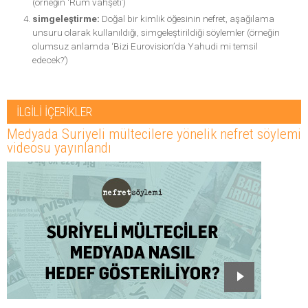
(örneğin ‘Rum vahşeti’)
simgeleştirme:
Doğal bir kimlik öğesinin nefret, aşağılama
unsuru olarak kullanıldığı, simgeleştirildiği söylemler (örneğin
olumsuz anlamda ‘Bizi Eurovision’da Yahudi mi temsil
edecek?’)
İLGİLİ İÇERİKLER
Medyada Suriyeli mültecilere yönelik nefret söylemi
videosu yayınlandı