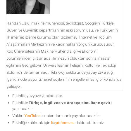
Handan Uslu, makine mühendisi, teknolojist, Google’ın Türkiye
Güven ve Güvenlik departmanının eski sorumlusu, ve Türkiye’nin
ilk internet izleme kurumu olan Gözlemevi İnternet ve Toplum
Araştırmaları Merkezi’nin ve kadinhaklari.org’un kurucusudur.
Koç Üniversitesi’nin Makine Mühendisliği ve Ekonomi
bölümlerinden çift anadal ile mezun olduktan sonra, master
eğitimini Georgetown Üniversitesi’nin İletişim, Kültür ve Teknoloji
Bölümü’nde tamamladı. Teknoloji sektöründe yapay zekâ etiği,
içerik moderasyonu, nefret söyleminin engellenmesi gibi konularda
çalışıyor.
Etkinlik, yüzyüze yapılacaktır.
Etkinlikte
Türkçe, İngilizce ve Arapça simultane çeviri
yapılacaktır.
Vakfın
YouTube
hesabından canlı yayınlanacaktır.
Etkinliğe katılmak için
kayıt formunu
doldurabilirsiniz.