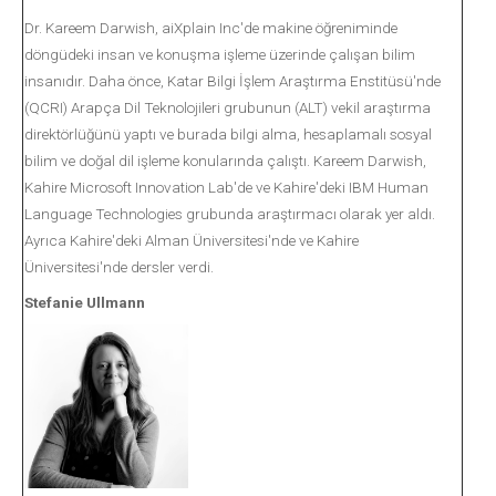
Dr. Kareem Darwish, aiXplain Inc'de makine öğreniminde
döngüdeki insan ve konuşma işleme üzerinde çalışan bilim
insanıdır. Daha önce, Katar Bilgi İşlem Araştırma Enstitüsü'nde
(QCRI) Arapça Dil Teknolojileri grubunun (ALT) vekil araştırma
direktörlüğünü yaptı ve burada bilgi alma, hesaplamalı sosyal
bilim ve doğal dil işleme konularında çalıştı. Kareem Darwish,
Kahire Microsoft Innovation Lab'de ve Kahire'deki IBM Human
Language Technologies grubunda araştırmacı olarak yer aldı.
Ayrıca Kahire'deki Alman Üniversitesi'nde ve Kahire
Üniversitesi'nde dersler verdi.
Stefanie Ullmann