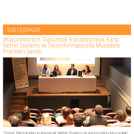
İLGİLİ İÇERİKLER
#Kaçıranlarİçin Toplumsal Kutuplaşmaya Karşı
Nefret Söylemi ve Dezenformasyonla Mücadele
Pratikleri paneli
“Dijital Teknolojileri Kullanarak Nefret Söylemi ve Ayrımcılıkla Mücadele”