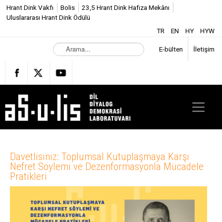
Hrant Dink Vakfı
Bolis
23,5 Hrant Dink Hafıza Mekânı
Uluslararası Hrant Dink Ödülü
TR
EN
HY
HYW
A
E-bülten
İletişim
r
a
m
a
.
.
.
Davetlisiniz: Toplumsal Kutuplaşmaya Karşı
Nefret Söylemi ve Dezenformasyonla Mücadele
Pratikleri