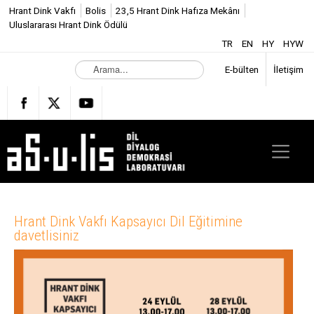
Hrant Dink Vakfı
Bolis
23,5 Hrant Dink Hafıza Mekânı
Uluslararası Hrant Dink Ödülü
TR
EN
HY
HYW
A
E-bülten
İletişim
r
a
m
a
.
.
.
Hrant Dink Vakfı Kapsayıcı Dil Eğitimine
davetlisiniz