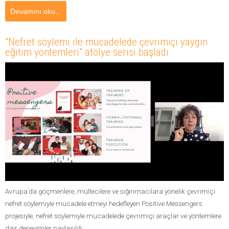
Devamını oku...
"Nefret söylemi ile mücadelede çevrimiçi yaygın
eğitim yöntemleri" atölye serisi başladı
Avrupa’da göçmenlere, mültecilere ve sığınmacılara yönelik çevrimiçi
nefret söylemiyle mücadele etmeyi hedefleyen Positive Messengers
projesiyle, nefret söylemiyle mücadelede çevrimiçi araçlar ve yöntemlere
dair deneyimler paylaşıldı.