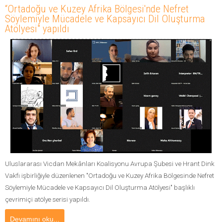
“Ortadoğu ve Kuzey Afrika Bölgesi'nde Nefret
Söylemiyle Mücadele ve Kapsayıcı Dil Oluşturma
Atölyesi" yapıldı
Uluslararası Vicdan Mekânları Koalisyonu Avrupa Şubesi ve Hrant Dink
Vakfı işbirliğiyle düzenlenen "Ortadoğu ve Kuzey Afrika Bölgesinde Nefret
Söylemiyle Mücadele ve Kapsayıcı Dil Oluşturma Atölyesi" başlıklı
çevrimiçi atölye serisi yapıldı.
Devamını oku...