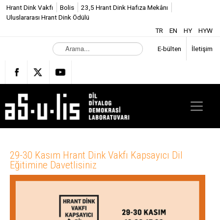
Hrant Dink Vakfı
Bolis
23,5 Hrant Dink Hafıza Mekânı
Uluslararası Hrant Dink Ödülü
TR
EN
HY
HYW
A
E-bülten
İletişim
r
a
m
a
.
.
.
29-30 Kasım Hrant Dink Vakfı Kapsayıcı Dil
Eğitimine Davetlisiniz