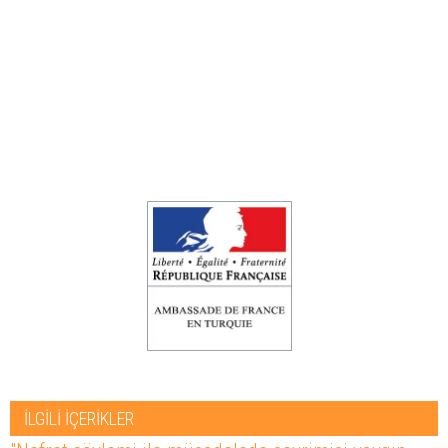
İLGİLİ İÇERİKLER