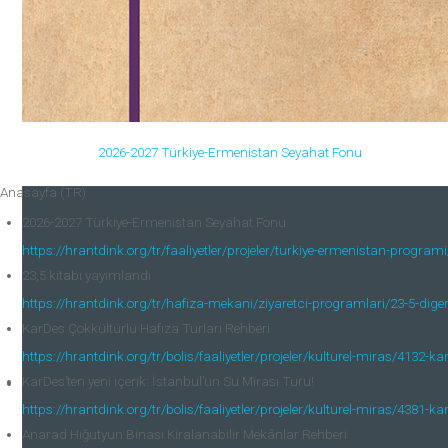
2026-2027 Türkiye-Ermenistan Seyahat Fonu
Anasayfa (TR)
2026-2027 Türkiye-Ermenistan Seyahat Fonu
https://hrantdink.org/tr/faaliyetler/projeler/turkiye-ermenistan-progra
23,5 kitabı yayımlandı
https://hrantdink.org/tr/hafiza-mekani/ziyaretci-programlari/23-5-diger-
KarDes Çokkültürlü Hafıza Turları Rehberi
https://hrantdink.org/tr/bolis/faaliyetler/projeler/kulturel-miras/4132-ka
KarDes’ten yeni içerik: İstanbul’un Su Mirası Turu!
https://hrantdink.org/tr/bolis/faaliyetler/projeler/kulturel-miras/4381-ka
Anarad Hığutyun Binası Kiralanabilir Mekânlar Rehberi