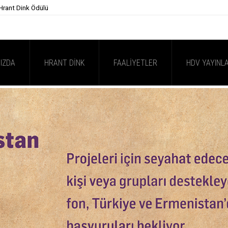
 Hrant Dink Ödülü
IZDA
HRANT DINK
FAALIYETLER
HDV YAYINLA