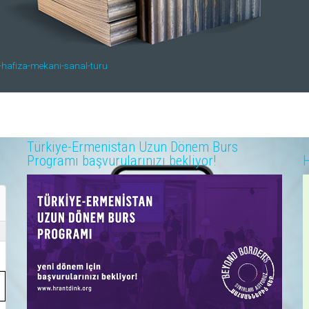
k-hafiza-mekani-sanal-turu
Türkiye-Ermenistan Uzun Dönem Burs
Programı başvurularınızı bekliyor!
H