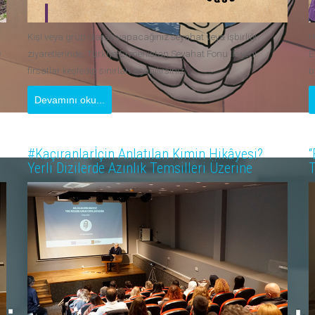
Kişi veya grup olarak yapacağınız seyahat veya işbirliği
H
e
ziyaretlerinde, Türkiye-Ermenistan Seyahat Fonu ile yeni
E
fırsatlar keşfedip sınırları aşabilirsiniz.
b
Devamını oku...
#Kaçıranlarİçin Anlatılan Kimin Hikâyesi?
“
Yerli Dizilerde Azınlık Temsilleri Üzerine
T