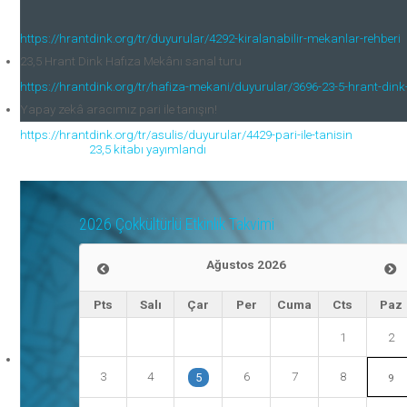
https://hrantdink.org/tr/duyurular/4292-kiralanabilir-mekanlar-rehberi
23,5 Hrant Dink Hafıza Mekânı sanal turu
https://hrantdink.org/tr/hafiza-mekani/duyurular/3696-23-5-hrant-din
Yapay zekâ aracımız pari ile tanışın!
https://hrantdink.org/tr/asulis/duyurular/4429-pari-ile-tanisin
23,5 kitabı yayımlandı
2026 Çokkültürlü Etkinlik Takvimi
Ağustos 2026
Pts
Salı
Çar
Per
Cuma
Cts
Paz
1
2
3
4
6
7
8
5
9