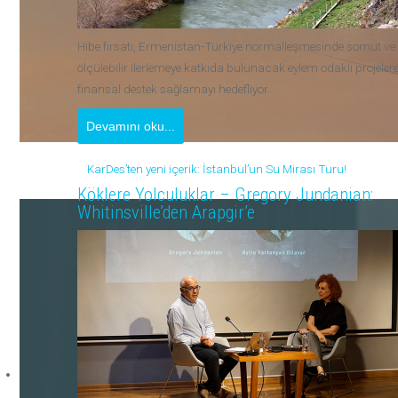
Hibe fırsatı, Ermenistan-Türkiye normalleşmesinde somut ve
ölçülebilir ilerlemeye katkıda bulunacak eylem odaklı projeler
finansal destek sağlamayı hedefliyor.
Devamını oku...
KarDes’ten yeni içerik: İstanbul’un Su Mirası Turu!
Köklere Yolculuklar – Gregory Jundanian:
Whitinsville’den Arapgir’e