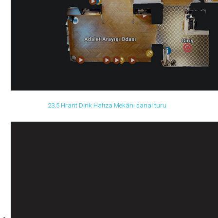
23,5 Hrant Dink Hafıza Mekânı sanal turu