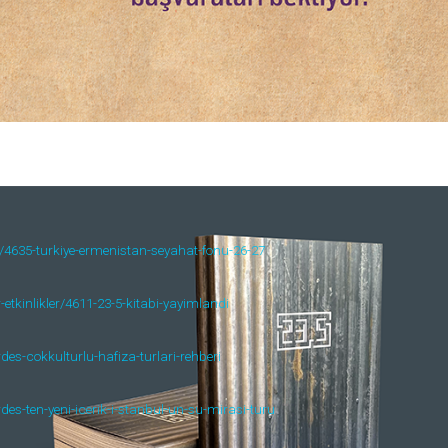
mi/4635-turkiye-ermenistan-seyahat-fonu-26-27
etkinlikler/4611-23-5-kitabi-yayimlandi
rdes-cokkulturlu-hafiza-turlari-rehberi
rdes-ten-yeni-icerik-i-stanbul-un-su-mirasi-turu