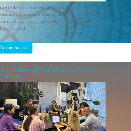
rant Dink Vakfı’nın üniversite öğrencilerinin eğitimine,
oplumsal dayanışmaya ve bir arada yaşam kültürüne katkı
unma amacıyla başlattığı HDV Eğitim Bursu programı ikinci
ılını tamamladı.
Devamını oku...
anşeti Komşuda Atalım! Haziran 2026 -
Ermenistan