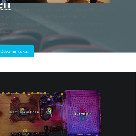
r. Feyza Akınerdem yürütücülüğünde düzenlenen “Ekranda
im Var? Yerli Dizilerde Azınlık Temsili Üzerine” başlıklı
tölye, 14 Mayıs 2026 tarihinde Anarad Hığutyun Binası’nda
apıldı.
Devamını oku...
ul