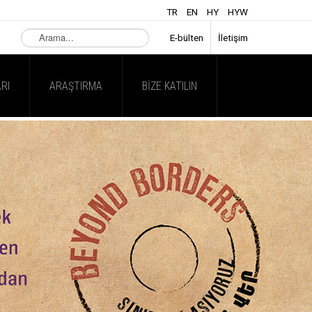
TR
EN
HY
HYW
Arama...
E-bülten
İletişim
RI
ARAŞTIRMA
BIZE KATILIN