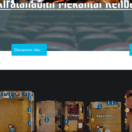
HDV Azınlık Hakları Akademisi bünyesinde düzenlenen
D
da
"Anlatılan Kimin Hikâyesi? Yerli Dizilerde Azınlık Temsilleri
K
Üzerine" başlıklı konuşma, 14 Mayıs 2026 tarihinde Anarad
a
Hığutyun Binası'nda Dr. Feyza Akınerdem'in katılımıyla yapıldı.
y
Devamını oku...
E-bülten Abonelik
Gizlilik ve Veri Güvenliği Politikası
narad Hığutyun Binası Papa Roncalli Sk. No: 128 Harbiye 34373 Şişli İstanb
Telefon : +90 212 2403361 - 62 | Faks: +90 212 2403394
info@hrantdink.org