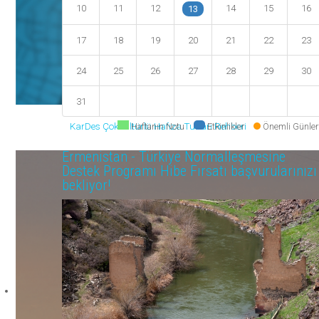
10
11
12
14
15
16
13
17
18
19
20
21
22
23
24
25
26
27
28
29
30
31
KarDes Çokkültürlü Hafıza Turları Rehberi
Haftanın Notu
Etkinlikler
Önemli Günler
Ermenistan - Türkiye Normalleşmesine
Destek Programı Hibe Fırsatı başvurularınızı
bekliyor!