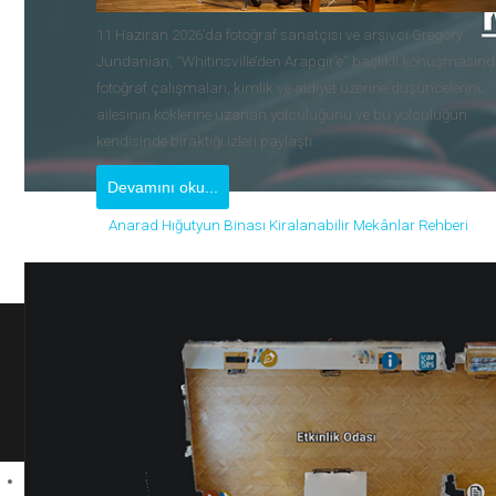
11 Haziran 2026’da fotoğraf sanatçısı ve arşivci Gregory
Jundanian, “Whitinsville’den Arapgir’e” başlıklı konuşmasın
fotoğraf çalışmaları, kimlik ve aidiyet üzerine düşüncelerini;
ailesinin köklerine uzanan yolculuğunu ve bu yolculuğun
kendisinde bıraktığı izleri paylaştı.
Devamını oku...
Anarad Hığutyun Binası Kiralanabilir Mekânlar Rehberi
A