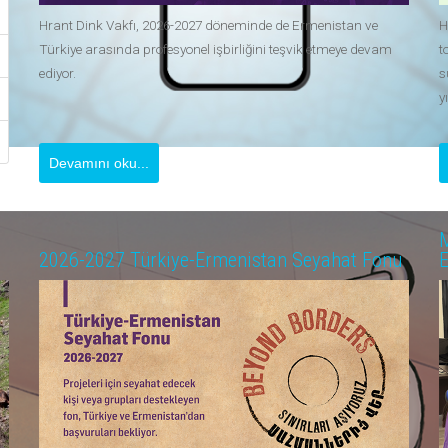
Hrant Dink Vakfı, 2026-2027 döneminde de Ermenistan ve
H
Türkiye arasında profesyonel işbirliğini teşvik etmeye devam
t
ediyor.
s
y
Devamını oku...
M
2026-2027 Türkiye-Ermenistan Seyahat Fonu