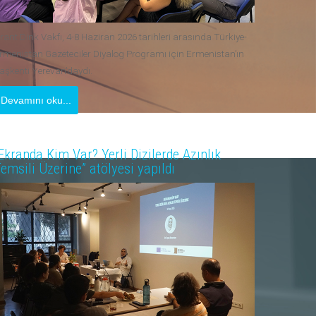
rant Dink Vakfı, 4-8 Haziran 2026 tarihleri arasında Türkiye-
rmenistan Gazeteciler Diyalog Programı için Ermenistan’ın
aşkenti Yerevan’daydı.
Devamını oku...
Ekranda Kim Var? Yerli Dizilerde Azınlık
emsili Üzerine” atölyesi yapıldı