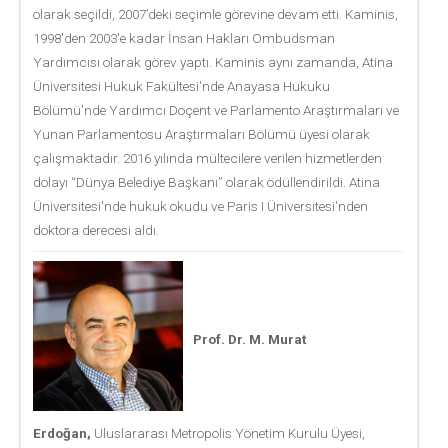
olarak seçildi, 2007’deki seçimle görevine devam etti. Kaminis,
1998'den 2003'e kadar İnsan Hakları Ombudsman
Yardımcısı olarak görev yaptı. Kaminis aynı zamanda, Atina
Üniversitesi Hukuk Fakültesi'nde Anayasa Hukuku
Bölümü'nde Yardımcı Doçent ve Parlamento Araştırmaları ve
Yunan Parlamentosu Araştırmaları Bölümü üyesi olarak
çalışmaktadır. 2016 yılında mültecilere verilen hizmetlerden
dolayı “Dünya Belediye Başkanı” olarak ödüllendirildi. Atina
Üniversitesi'nde hukuk okudu ve Paris I Üniversitesi'nden
doktora derecesi aldı.
Prof. Dr. M. Murat
Erdoğan,
Uluslararası Metropolis Yönetim Kurulu Üyesi,