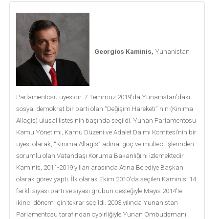
Georgios Kaminis,
Yunanistan
Parlamentosu üyesidir. 7 Temmuz 2019'da Yunanistan'daki
sosyal demokrat bir parti olan “Değişim Hareketi” nin (Kinima
Allagis) ulusal listesinin başında seçildi. Yunan Parlamentosu
Kamu Yönetimi, Kamu Düzeni ve Adalet Daimi Komitesi’nin bir
üyesi olarak, “Kinima Allagis” adına, göç ve mülteci işlerinden
sorumlu olan Vatandaşı Koruma Bakanlığı’nı izlemektedir.
Kaminis, 2011-2019 yılları arasında Atina Belediye Başkanı
olarak görev yaptı. İlk olarak Ekim 2010'da seçilen Kaminis, 14
farklı siyasi parti ve siyasi grubun desteğiyle Mayıs 2014'te
ikinci dönem için tekrar seçildi. 2003 yılında Yunanistan
Parlamentosu tarafından oybirliğiyle Yunan Ombudsmanı