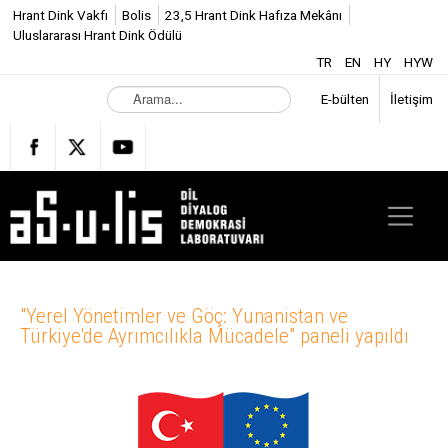
Hrant Dink Vakfı
Bolis
23,5 Hrant Dink Hafıza Mekânı
Uluslararası Hrant Dink Ödülü
TR
EN
HY
HYW
A
E-bülten
İletişim
r
a
m
a
.
.
.
"Yerel Yönetimler ve Göç: Yunanistan ve
Türkiye'de Ayrımcılıkla Mücadele" paneli yapıldı