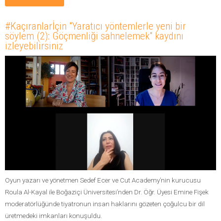
#Kaçıranlarİçin "Yaratıcı yöntemlerle yeni bir
söylem (2): Göçmenliği sahnelemek" kaydını
izleyebilirsiniz
Oyun yazarı ve yönetmen Sedef Ecer ve Cut Academy’nin kurucusu
Roula Al-Kayal ile Boğaziçi Üniversitesi’nden Dr. Öğr. Üyesi Emine Fişek
moderatörlüğünde tiyatronun insan haklarını gözeten çoğulcu bir dil
üretmedeki imkanları konuşuldu.