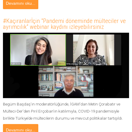
Devamını oku...
#Kaçıranlarİçin "Pandemi döneminde mülteciler ve
ayrımcılık" webinar kaydını izleyebilirsiniz
Begüm Başdaş'ın moderatörlüğünde, İGAM'dan Metin Çorabatır ve
Mülteci-Der'den Pırıl Erçoban'ın katılımıyla, COVID-19 pandemisiyle
birlikte Türkiye’de mültecilerin durumu ve mevcut politikalar tartışıldı.
Devamını oku...