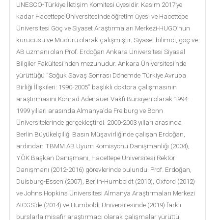
UNESCO-Türkiye İletişim Komitesi üyesidir. Kasım 2017’ye
kadar Hacettepe Üniversitesinde öğretim üyesi ve Hacettepe
Üniversitesi Göç ve Siyaset Araştırmaları Merkezi-HUGO’nun
kurucusu ve Müdürü olarak çalışmıştır. Siyaset bilimci, göç ve
AB uzmanı olan Prof. Erdoğan Ankara Üniversitesi Siyasal
Bilgiler Fakültesi’nden mezunudur. Ankara Üniversitesi’nde
yürüttüğü “Soğuk Savaş Sonrası Dönemde Türkiye Avrupa
Birliği İlişkileri: 1990-2005” başlıklı doktora çalışmasının
araştırmasını Konrad Adenauer Vakfı Bursiyeri olarak 1994-
1999 yılları arasında Almanya’da Freiburg ve Bonn
Üniversitelerinde gerçekleştirdi. 2000-2003 yılları arasında
Berlin Büyükelçiliği Basın Müşavirliğinde çalışan Erdoğan,
ardından TBMM AB Uyum Komisyonu Danışmanlığı (2004),
YÖK Başkan Danışmanı, Hacettepe Üniversitesi Rektör
Danışmanı (2012-2016) görevlerinde bulundu. Prof. Erdoğan,
Duisburg-Essen (2007), Berlin-Humboldt (2010), Oxford (2012)
ve Johns Hopkins Üniversitesi Almanya Araştırmaları Merkezi
AICGS’de (2014) ve Humboldt Üniversitesinde (2019) farklı
burslarla misafir araştırmacı olarak çalışmalar yürüttü.