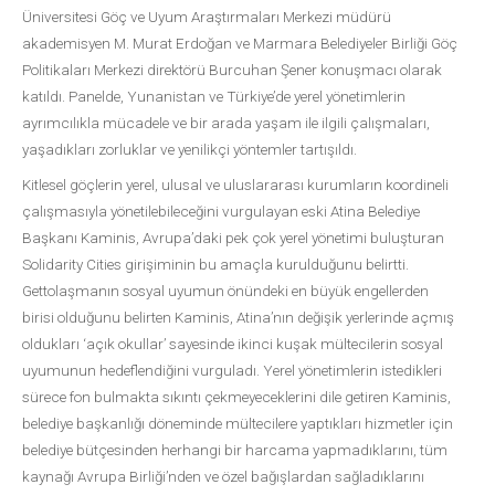
Üniversitesi Göç ve Uyum Araştırmaları Merkezi müdürü
akademisyen M. Murat Erdoğan ve Marmara Belediyeler Birliği Göç
Politikaları Merkezi direktörü Burcuhan Şener konuşmacı olarak
katıldı. Panelde, Yunanistan ve Türkiye’de yerel yönetimlerin
ayrımcılıkla mücadele ve bir arada yaşam ile ilgili çalışmaları,
yaşadıkları zorluklar ve yenilikçi yöntemler tartışıldı.
Kitlesel göçlerin yerel, ulusal ve uluslararası kurumların koordineli
çalışmasıyla yönetilebileceğini vurgulayan eski Atina Belediye
Başkanı Kaminis, Avrupa’daki pek çok yerel yönetimi buluşturan
Solidarity Cities girişiminin bu amaçla kurulduğunu belirtti.
Gettolaşmanın sosyal uyumun önündeki en büyük engellerden
birisi olduğunu belirten Kaminis, Atina’nın değişik yerlerinde açmış
oldukları ‘açık okullar’ sayesinde ikinci kuşak mültecilerin sosyal
uyumunun hedeflendiğini vurguladı. Yerel yönetimlerin istedikleri
sürece fon bulmakta sıkıntı çekmeyeceklerini dile getiren Kaminis,
belediye başkanlığı döneminde mültecilere yaptıkları hizmetler için
belediye bütçesinden herhangi bir harcama yapmadıklarını, tüm
kaynağı Avrupa Birliği’nden ve özel bağışlardan sağladıklarını