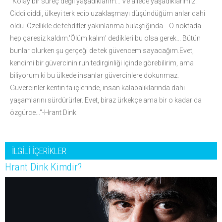
"Kolay bir süreç değil yaşadıklarım... Ve ailece yaşadıklarımız.
Ciddi ciddi, ülkeyi terk edip uzaklaşmayı düşündüğüm anlar dahi
oldu. Özellikle de tehditler yakınlarıma bulaştığında... O noktada
hep çaresiz kaldım.'Ölüm kalım' dedikleri bu olsa gerek... Bütün
bunlar olurken şu gerçeği de tek güvencem sayacağım.Evet,
kendimi bir güvercinin ruh tedirginliği içinde görebilirim, ama
biliyorum ki bu ülkede insanlar güvercinlere dokunmaz.
Güvercinler kentin ta içlerinde, insan kalabalıklarında dahi
yaşamlarını sürdürürler. Evet, biraz ürkekçe ama bir o kadar da
özgürce..."-Hrant Dink
İLGİLİ İÇERİKLER
Hrant Dink Kimdir?