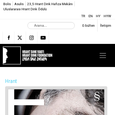
Bolis
Asulis
23,5 Hrant Dink Hafıza Mekânı
Uluslararası Hrant Dink Ödülü
TR
EN
HY
HYW
A
E-bülten
İletişim
r
a
m
a
.
.
.
Hrant