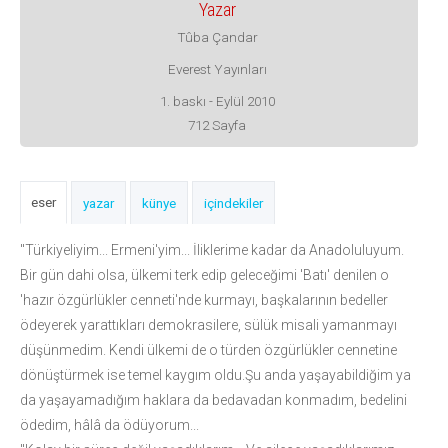
Yazar
Tûba Çandar
Everest Yayınları
1. baskı - Eylül 2010
712 Sayfa
eser
yazar
künye
içindekiler
"Türkiyeliyim... Ermeni'yim... İliklerime kadar da Anadoluluyum.
Bir gün dahi olsa, ülkemi terk edip geleceğimi 'Batı' denilen o
'hazır özgürlükler cenneti'nde kurmayı, başkalarının bedeller
ödeyerek yarattıkları demokrasilere, sülük misali yamanmayı
düşünmedim. Kendi ülkemi de o türden özgürlükler cennetine
dönüştürmek ise temel kaygım oldu.Şu anda yaşayabildiğim ya
da yaşayamadığım haklara da bedavadan konmadım, bedelini
ödedim, hâlâ da ödüyorum...