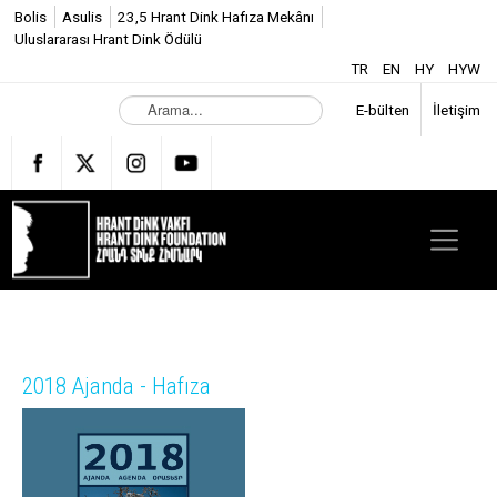
Bolis
Asulis
23,5 Hrant Dink Hafıza Mekânı
Uluslararası Hrant Dink Ödülü
TR
EN
HY
HYW
A
E-bülten
İletişim
r
a
m
a
.
.
.
2018 Ajanda - Hafıza