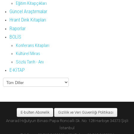
Eğitim Kitapçıkları
Güncel Araştırmalar
Hrant Dink Kitapları
Raporlar
BOLİS
Konferans Kitapları
Kültürel Miras
Sözlü Tarih - Anı
E-KİTAP
E-bülten Abonelik
Gizlilik ve Veri Güvenliği Politikası
Anarad Hığutyun Binası Papa Roncalli Sk. No: 128 Harbiye 34373 Şişli
İstanbul