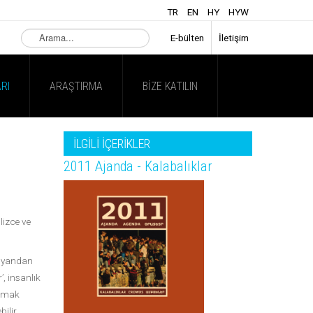
TR
EN
HY
HYW
Arama...
E-bülten
İletişim
RI
ARAŞTIRMA
BIZE KATILIN
İLGİLİ İÇERİKLER
2011 Ajanda - Kalabalıklar
lizce ve
ir yandan
’, insanlık
 almak
ilir.