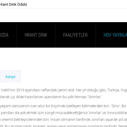
 Hrant Dink Ödülü
IZDA
HRANT DINK
FAALIYETLER
HDV YAYINLA
künye
Vakfı’nın 2013 ajandası raflardaki yerini aldı. Her yıl olduğu gibi, Türkçe, İngi
larak üç dilde hazırlanan ajandanın bu yılki teması ‘Sınırlar’.
yaşam serüvenini can alıcı bir biçimde özetleyen kelimelerden biri: ‘Sınır’. B
r yandan da yok etmek için sürgit mücadele ettiğimiz ‘sınırlar’ ve ‘sınırsızlıklar
n önemli belirleyicilerinden biri. İnsan olmanın tarifinde, sınırları aşarak yol
li. Bu açıdan tarih, esasen, aşılan veya aşılamayan sınırların tarihidir denileb