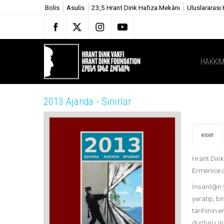
Bolis
Asulis
23,5 Hrant Dink Hafıza Mekânı
Uluslararası
HAKKIM
2013 Ajanda - Sınırlar
eser
Hrant Dink 
Ermenice o
İnsanlığın 
yaratıp, bi
tarihinin e
düsturu giz