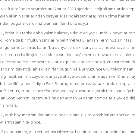
 Vakfı tarafından yayımlanan Sınırlar 2013 ajandası, coğrafi sınırlardan to
insan aklının sınırlarından bireyler arasındaki sınırlara; insan olma halinin
ndan bugüne ‘derdimiz’ olan ‘sınırlar’ı konu ediyor.
013, bizleri bu tarihe daha yakın bakmaya davet ediyor: Gündelik hayatlarımı
ski Roma’da bir mülkün sınırlarını belirtmekte kullanılan Terminus sınır taşı;
n günümüze miras kalan ‘bu dünya’ ile ‘öteki dünya’ arasındaki hayali sınır
lkelerin cetvelle çizdikleri Afrika sınırları; çağımızın olmazsa olmazı interne
giren sanal sınır ve sınırsızlıklar; özgür halklar arasına örülen taştan sınırl
 her daim dayattığı ‘ahlaki’ sınırlar; bugün hâlâ yeryüzünde 840 milyon insanı
dığı ‘açlık sınırı’; uzaydan dünyaya atlayarak ses sınırını aşan ve “Sınırlar, a
bi birer illüzyondur” diyen Felix Baumgartner, protez bacaklarıyla olimpiyat r
r Pistorius, Imagine adlı efsanevi şarkısıyla sınırları aşarak tüm insanlığa b
pan John Lennon, geçimini ‘sınır’dan edinen 34 canın bombalarla yok edildiğ
 sınırları…
13, tarih boyunca sınırlarının ardındaki sınırsızlıkları görebilenlere ithaf edil
ir armağan niteliğinde.
13 ajandasında, yılın her haftası işlenen ve her biri insanlık tarihinin farklı ‘sın