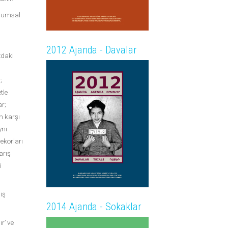
plumsal
2012 Ajanda - Davalar
zdaki
;
tle
ar;
n karşı
ynı
ekorları
arış
i
miş
2014 Ajanda - Sokaklar
ır’ ve