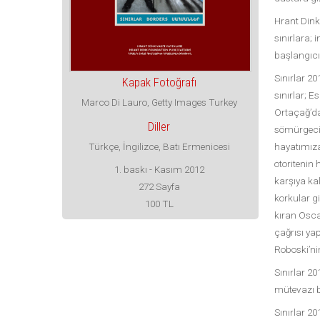
Hrant Dink
sınırlara; 
başlangıcı
Sınırlar 2
Kapak Fotoğrafı
sınırlar; E
Marco Di Lauro, Getty Images Turkey
Ortaçağ’da
Diller
sömürgeci ü
hayatımıza 
Türkçe, İngilizce, Batı Ermenicesi
otoritenin
1. baskı - Kasım 2012
karşıya kal
272 Sayfa
korkular gi
100 TL
kıran Osca
çağrısı ya
Roboski’nin
Sınırlar 20
mütevazı b
Sınırlar 20