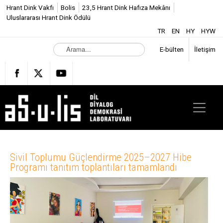
Hrant Dink Vakfı
Bolis
23,5 Hrant Dink Hafıza Mekânı
Uluslararası Hrant Dink Ödülü
TR
EN
HY
HYW
A
E-bülten
İletişim
r
a
m
a
.
.
.
Sivil Toplumu Güçlendirme 2025–2027 Hibe
Programı tanıtım toplantıları tamamlandı