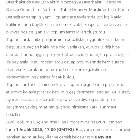
Diyarbakır’da KAMER Vakfı’nın desteğiyle Diyarbakır Ticaret ve
Sanayi Odası, İzmir’de İzmir Tabip Odası ve Mardin’de Lider Kadın
Derneği ev sahipliği yaptı. Toplantılara toplamda 265 kişi katıldı;
katılımcıların büyük kısmını dernek, vakıf, kooperatif ve üniversite
bünyesinde çalışan sivil toplum temsilcileri oluşturdu.
Toplantılarda, hibe programının öncelikleri, uygunluk kriterleri ve
başvuru süreçleri hakkında bilgi verilirken, Avrupa Birliği hibe
standartlarına uygun proje ve bütçe hazırlığına ilişkin pratik bilgiler
de paylaşıldı. Katılımcılar, soru-cevap bölümlerinde hem sürece
dair teknik sorularını yöneltme hem de proje geliştirme
deneyimlerini paylaşma fırsatı buldu.
Toplantılar, farklı şehirlerdeki sivil toplum örgütlerinin programa
erişimini kolaylaştırarak katılımın çeşitlenmesini sağladı. Bu süreç,
aynı zamanda hak temelli, kapsayıcı ve diyalog odaklı proje
geliştirme yaklaşımlarının güçlendirilmesine katkı sunmayı
hedefledi.
Sivil Toplumu Güçlendirme Hibe Programına başvuru için son
tarih
1 Aralık 2025, 17.00 (GMT+3)
. Başvuru sürecinde izlenmesi
gereken adımlar, koşullar ve gerekli belgeler için
Başvuru