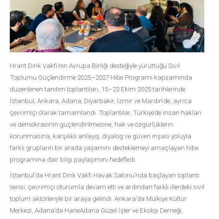
Hrant Dink Vakfı’nın Avrupa Birliği desteğiyle yürüttüğü Sivil
Toplumu Güçlendirme 2025–2027 Hibe Programı kapsamında
düzenlenen tanıtım toplantıları, 15–23 Ekim 2025 tarihlerinde
İstanbul, Ankara, Adana, Diyarbakır, İzmir ve Mardin’de, ayrıca
çevrimiçi olarak tamamlandı. Toplantılar, Türkiye’de insan hakları
ve demokrasinin güçlendirilmesine, hak ve özgürlüklerin
korunmasına, karşılıklı anlayış, diyalog ve güven inşası yoluyla
farklı grupların bir arada yaşamını desteklemeyi amaçlayan hibe
programına dair bilgi paylaşımını hedefledi.
İstanbul’da Hrant Dink Vakfı Havak Salonu’nda başlayan toplantı
serisi, çevrimiçi oturumla devam etti ve ardından farklı illerdeki sivil
toplum aktörleriyle bir araya gelindi. Ankara’da Mülkiye Kültür
Merkezi, Adana’da HaneAdana Güzel İşler ve Ekoloji Derneği,