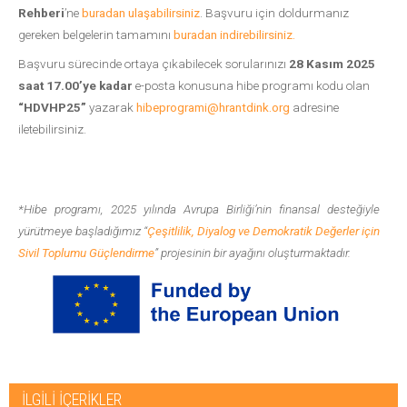
Rehberi
’ne
buradan ulaşabilirsiniz
. Başvuru için doldurmanız
gereken belgelerin tamamını
buradan indirebilirsiniz.
Başvuru sürecinde ortaya çıkabilecek sorularınızı
28 Kasım 2025
saat 17.00’ye kadar
e-posta konusuna hibe programı kodu olan
“HDVHP25”
yazarak
hibeprogrami@hrantdink.org
adresine
iletebilirsiniz.
*Hibe programı, 2025 yılında Avrupa Birliği’nin finansal desteğiyle
yürütmeye başladığımız “
Çeşitlilik, Diyalog ve Demokratik Değerler için
Sivil Toplumu Güçlendirme
” projesinin bir ayağını oluşturmaktadır.
İLGİLİ İÇERİKLER