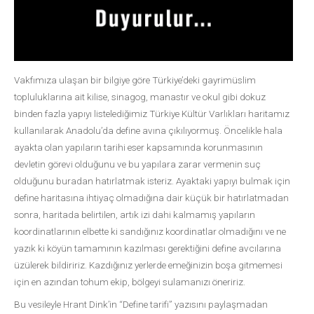
Vakfımıza ulaşan bir bilgiye göre Türkiye’deki gayrimüslim
topluluklarına ait kilise, sinagog, manastır ve okul gibi dokuz
binden fazla yapıyı listelediğimiz Türkiye Kültür Varlıkları haritamız
kullanılarak Anadolu’da define avına çıkılıyormuş. Öncelikle hala
ayakta olan yapıların tarihi eser kapsamında korunmasının
devletin görevi olduğunu ve bu yapılara zarar vermenin suç
olduğunu buradan hatırlatmak isteriz. Ayaktaki yapıyı bulmak için
define haritasına ihtiyaç olmadığına dair küçük bir hatırlatmadan
sonra, haritada belirtilen, artık izi dahi kalmamış yapıların
koordinatlarının elbette ki sandığınız koordinatlar olmadığını ve ne
yazık ki köyün tamamının kazılması gerektiğini define avcılarına
üzülerek bildiririz. Kazdığınız yerlerde emeğinizin boşa gitmemesi
için en azından tohum ekip, bölgeyi sulamanızı öneririz.
Bu vesileyle Hrant Dink’in “Define tarifi” yazısını paylaşmadan