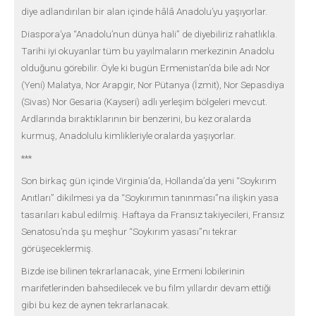
diye adlandırılan bir alan içinde hâlâ Anadolu’yu yaşıyorlar.
Diaspora’ya “Anadolu’nun dünya hali” de diyebiliriz rahatlıkla.
Tarihi iyi okuyanlar tüm bu yayılmaların merkezinin Anadolu
olduğunu görebilir. Öyle ki bugün Ermenistan’da bile adı Nor
(Yeni) Malatya, Nor Arapgir, Nor Pütanya (İzmit), Nor Sepasdiya
(Sivas) Nor Gesaria (Kayseri) adlı yerleşim bölgeleri mevcut.
Ardlarında bıraktıklarının bir benzerini, bu kez oralarda
kurmuş, Anadolulu kimlikleriyle oralarda yaşıyorlar.
***
Son birkaç gün içinde Virginia’da, Hollanda’da yeni “Soykırım
Anıtları” dikilmesi ya da “Soykırımın tanınması”na ilişkin yasa
tasarıları kabul edilmiş. Haftaya da Fransız takiyecileri, Fransız
Senatosu’nda şu meşhur “Soykırım yasası”nı tekrar
görüşeceklermiş.
Bizde ise bilinen tekrarlanacak, yine Ermeni lobilerinin
marifetlerinden bahsedilecek ve bu film yıllardır devam ettiği
gibi bu kez de aynen tekrarlanacak.