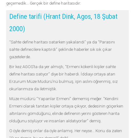
geçemedik… Gerçek bir define haritasıdır:
Define tarifi (Hrant Dink, Agos, 18 Şubat
2000)
“Sahte define haritası satarken yakalandı” ya da “Parasını
sahte definecilere kaptırdı” şeklinde haberler sık sık çıkar
gazetelerde.
Bir kez AGOS’ta da yer almıştı, “Ermeni kökenli kişiler sahte
define haritası satıyor” diye bir haberdi. İddiayı ortaya atan
Erzurum Müze Müdürü’nü bulmuş, işin aslını öğrenmiş, siz
okurlarımıza da iletmiştik.
Müze müdürü “Yapanlar Ermeni” dememiş meğer. “Kendini
Ermeni olarak tanıtan kişiler ortaya çıkıyor, dedesinin göçerken
altınlarını gömdüğünü, elinde definenin yerini gösteren harita
olduğunu söylüyor ve insanları aldatıyorlar” demiş.
O öyle demiş onlar da öyle anlamış. Her neyse... Konu da zaten