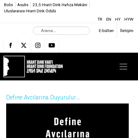
Bolis
Asulis
23,5 Hrant Dink Hafıza Mekânı
Uluslararası Hrant Dink Ödülü
TR
EN
HY
HYW
A
E-bülten
İletişim
r
a
m
a
.
.
.
Define Avcılarına Duyurulur…