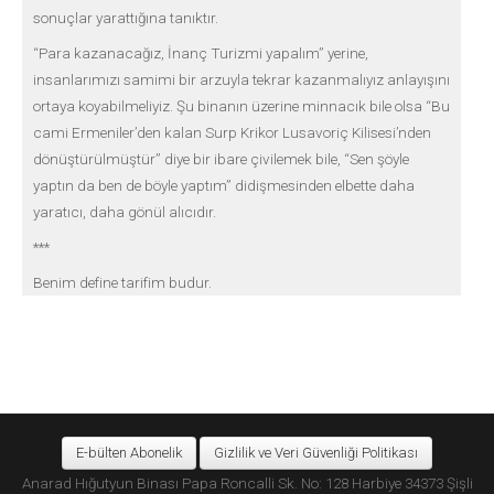
sonuçlar yarattığına tanıktır.
“Para kazanacağız, İnanç Turizmi yapalım” yerine,
insanlarımızı samimi bir arzuyla tekrar kazanmalıyız anlayışını
ortaya koyabilmeliyiz. Şu binanın üzerine minnacık bile olsa “Bu
cami Ermeniler’den kalan Surp Krikor Lusavoriç Kilisesi’nden
dönüştürülmüştür” diye bir ibare çivilemek bile, “Sen şöyle
yaptın da ben de böyle yaptım” didişmesinden elbette daha
yaratıcı, daha gönül alıcıdır.
***
Benim define tarifim budur.
E-bülten Abonelik
Gizlilik ve Veri Güvenliği Politikası
Anarad Hığutyun Binası Papa Roncalli Sk. No: 128 Harbiye 34373 Şişli