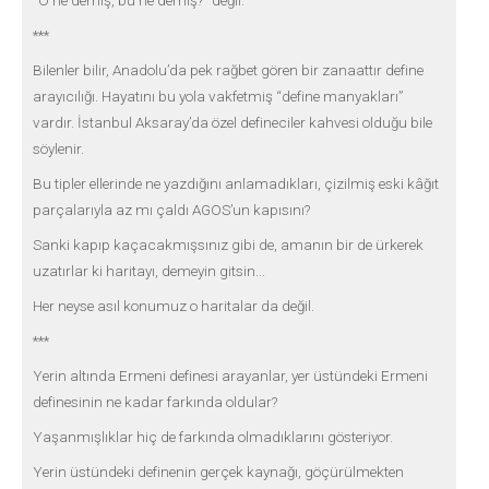
“O ne demiş, bu ne demiş?” değil.
***
Bilenler bilir, Anadolu’da pek rağbet gören bir zanaattır define
arayıcılığı. Hayatını bu yola vakfetmiş “define manyakları”
vardır. İstanbul Aksaray’da özel defineciler kahvesi olduğu bile
söylenir.
Bu tipler ellerinde ne yazdığını anlamadıkları, çizilmiş eski kâğıt
parçalarıyla az mı çaldı AGOS’un kapısını?
Sanki kapıp kaçacakmışsınız gibi de, amanın bir de ürkerek
uzatırlar ki haritayı, demeyin gitsin...
Her neyse asıl konumuz o haritalar da değil.
***
Yerin altında Ermeni definesi arayanlar, yer üstündeki Ermeni
definesinin ne kadar farkında oldular?
Yaşanmışlıklar hiç de farkında olmadıklarını gösteriyor.
Yerin üstündeki definenin gerçek kaynağı, göçürülmekten