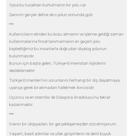
Oysa bu tuzaktan kurtulmanın bir yolu var.
Sanırım gerçek define de o yolun sonunda gizli.
***
Kullanıcıların elinden bu kozu almanın ve işlerine geldiği zaman
kullanmalarına fırsat tanımamanın en geçerli yolu
kaybettiğimiz bu insanlarla doğrudan diyalog yolunun
bulunmasıdır.
Bunun için başta gelen, Türkiye-Ermenistan ilişkilerini
desteklemektir.
Türkiye Ermenileri’nin sorunlarını herhangi bir dış dayatmaya,
uyarıya gerek bırakmadan halletmek ikincisidir.
Üçüncü ve en önemlisi de Diaspora Anadolusu’nu tekrar
kazanmaktır.
***
İnanın bir ütopyadan, bir gerçekleşemezden söz etmiyorum.
Yaşam, basit adımlar ve ufak girişimlerin ne denli büyük