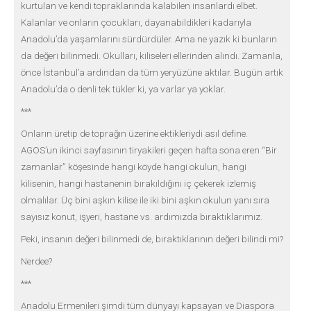
kurtulan ve kendi topraklarında kalabilen insanlardı elbet.
Kalanlar ve onların çocukları, dayanabildikleri kadarıyla
Anadolu’da yaşamlarını sürdürdüler. Ama ne yazık ki bunların
da değeri bilinmedi. Okulları, kiliseleri ellerinden alındı. Zamanla,
önce İstanbul’a ardından da tüm yeryüzüne aktılar. Bugün artık
Anadolu’da o denli tek tükler ki, ya varlar ya yoklar.
***
Onların üretip de toprağın üzerine ektikleriydi asıl define.
AGOS’un ikinci sayfasının tiryakileri geçen hafta sona eren “Bir
zamanlar” köşesinde hangi köyde hangi okulun, hangi
kilisenin, hangi hastanenin bırakıldığını iç çekerek izlemiş
olmalılar. Üç bini aşkın kilise ile iki bini aşkın okulun yanı sıra
sayısız konut, işyeri, hastane vs. ardımızda bıraktıklarımız.
Peki, insanın değeri bilinmedi de, bıraktıklarının değeri bilindi mi?
Nerdee?
***
Anadolu Ermenileri şimdi tüm dünyayı kapsayan ve Diaspora