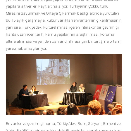
yapılara ait verileri kayıt altına alıyor. Türkiye’nin Çokkültürlü
Mirasını Savunmak ve Ortaya Çıkarmak başlığı altında yürütülen
bu 15 aylık çalışmayla, kültür varlıkları envanterinin çıkarılmasının
yanı sıra, Türkiye’deki kültürel mirası içeren interaktif bir çevrimiçi
harita üzerinden tarihî kamu yapılarının araştırılması, koruma
altına alınması ve yeniden canlandırılması için bir tartışma ortamı
yaratmak amaçlanıyor.
Envanter ve çevrimiçi harita, Türkiye’deki Rum, Süryani, Ermeni ve
Yahudi kültürel mirası hakkındaki ilk geniş kapsamlı kaynak olma