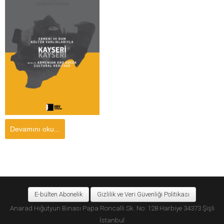
Devamını oku...
E-bülten Abonelik
Gizlilik ve Veri Güvenliği Politikası
Anarad Hığutyun Binası Papa Roncalli Sk. No: 128 Harbiye 34373 Şişli
İstanbul