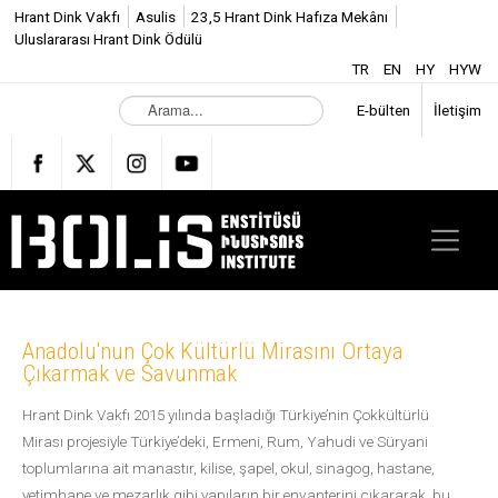
Hrant Dink Vakfı
Asulis
23,5 Hrant Dink Hafıza Mekânı
Uluslararası Hrant Dink Ödülü
TR
EN
HY
HYW
A
E-bülten
İletişim
r
a
m
a
.
.
.
Anadolu'nun Çok Kültürlü Mirasını Ortaya
Çıkarmak ve Savunmak
Hrant Dink Vakfı 2015 yılında başladığı Türkiye’nin Çokkültürlü
Mirası projesiyle Türkiye’deki, Ermeni, Rum, Yahudi ve Süryani
toplumlarına ait manastır, kilise, şapel, okul, sinagog, hastane,
yetimhane ve mezarlık gibi yapıların bir envanterini çıkararak, bu