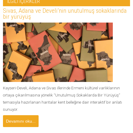
İLGİLİ İÇERİKLER
Sivas, Adana ve Develi’nin unutulmuş sokaklarında
bir yürüyüş
Kayseri-Develi, Adana ve Sivas illerinde Ermeni kültürel varlıklarının
ortaya çıkarılmasına yönelik “Unutulmuş Sokaklarda Bir Yürüyüş”
temasıyla hazırlanan haritalar kent belleğine dair interaktif bir anlatı
sunuyor.
Devamını oku...