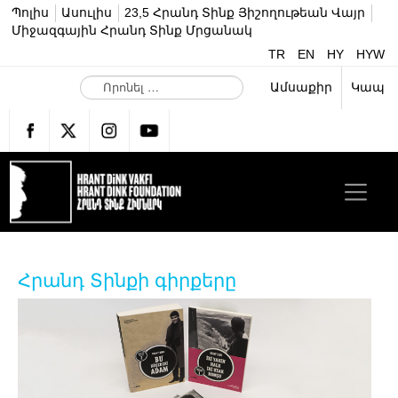
Պոլիս
Ասուլիս
23,5 Հրանդ Տինք Յիշողութեան Վայր
Միջազգային Հրանդ Տինք Մրցանակ
TR
EN
HY
HYW
Ո
Ամսաքիր
Կապ
ր
ո
ն
ե
լ
…
Հրանդ Տինքի գիրքերը