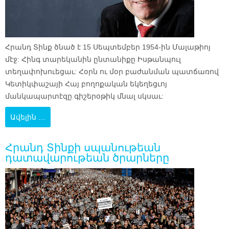
Հրանդ Տինք ծնած է 15 Սեպտեմբեր 1954-ին Մալաթիոյ
մէջ: Հինգ տարեկանին ընտանիքը Իսթանպուլ
տեղափոխուեցաւ: Հօրն ու մօր բաժանման պատճառով
Կետիկփաշայի Հայ բողոքական եկեղեցւոյ
մանկապարտէզը գիշերօթիկ մնալ սկսաւ:
Ավելին …
Հրանդ Տինքի սպանութեան
դատավարութեան ծրարները