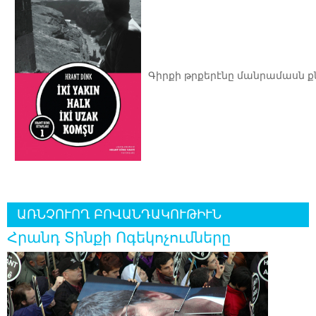
Գիրքի թրքերէնը մանրամասն ք
ԱՌՆՉՈՒՈՂ ԲՈՎԱՆԴԱԿՈՒԹԻՒՆ
Հրանդ Տինքի Ոգեկոչումները