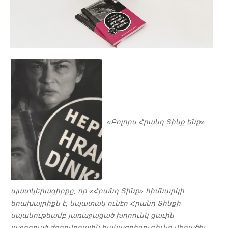
«Բոլորս Հրանդ Տինք ենք»
պատկերագիրքը, որ «Հրանդ Տինք» հիմնարկի
երախայրիքն է, նպատակ ունէր Հրանդ Տինքի
սպանութեամբ յառաջացած խորունկ ցաւին
յաջորդած ժողովրդային հակազդեցութիւնը վերածել