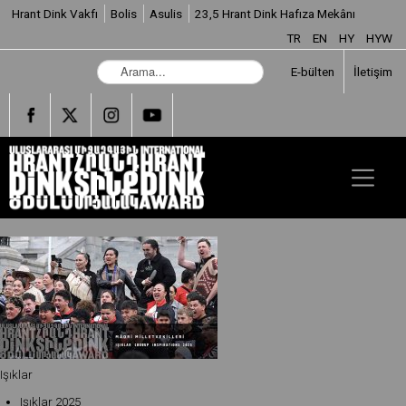
Hrant Dink Vakfı
Bolis
Asulis
23,5 Hrant Dink Hafıza Mekânı
TR
EN
HY
HYW
A
E-bülten
İletişim
r
a
m
a
.
.
.
Işıklar
Işıklar 2025