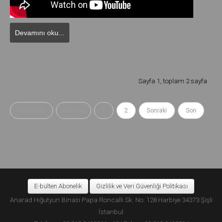
Devamını oku...
Sayfa 1, toplam 2 sayfa
Başlangıç
Önceki
1
2
Sonraki
Son
E-bülten Abonelik
Gizlilik ve Veri Güvenliği Politikası
Anarad Hığutyun Binası Papa Roncalli Sk. No: 128 Harbiye 34373 Şişli
İstanbul