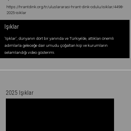
https://hrantdink.org/tr/uluslararasi-hrant-dink-odulu/isiklar/4498-
2025-isiklar
Işıklar
'Işıklar', dünyanın dört bir yanında ve Türkiye’de, attıkları önemli
adımlarla geleceğe dair umudu çoğaltan kişi ve kurumların
selamlandığı video gösterimi.
2025 Işıklar