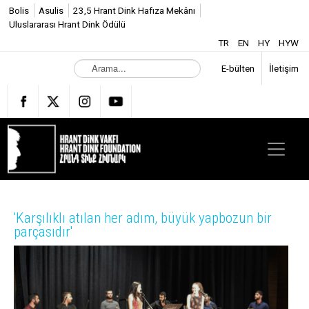
Bolis
Asulis
23,5 Hrant Dink Hafıza Mekânı
Uluslararası Hrant Dink Ödülü
TR
EN
HY
HYW
A
E-bülten
İletişim
r
a
m
a
.
.
.
'Karşılıklı atılan her adım, büyük yapbozun bir
parçasıdır'