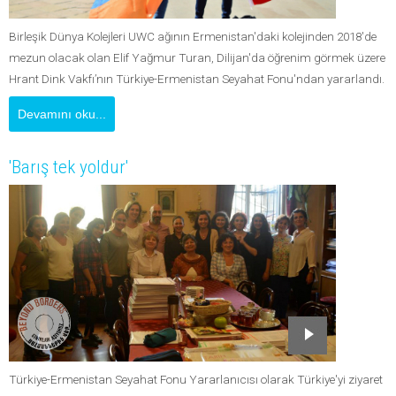
Birleşik Dünya Kolejleri UWC ağının Ermenistan'daki kolejinden 2018'de
mezun olacak olan Elif Yağmur Turan, Dilijan'da öğrenim görmek üzere
Hrant Dink Vakfı’nın Türkiye-Ermenistan Seyahat Fonu'ndan yararlandı.
Devamını oku...
'Barış tek yoldur'
Türkiye-Ermenistan Seyahat Fonu Yararlanıcısı olarak Türkiye'yi ziyaret