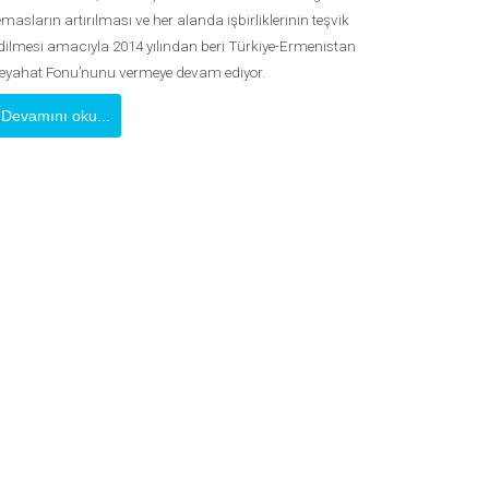
emasların artırılması ve her alanda işbirliklerinin teşvik
dilmesi amacıyla 2014 yılından beri Türkiye-Ermenistan
eyahat Fonu’nunu vermeye devam ediyor.
Devamını oku...