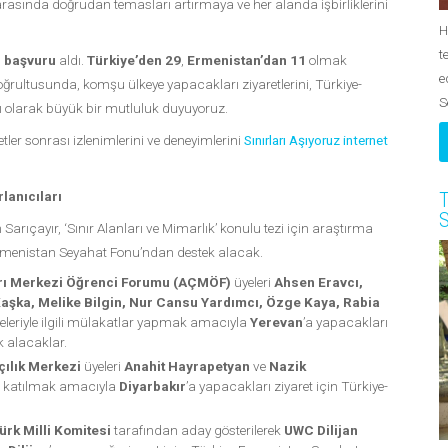
arasında doğrudan temasları artırmaya ve her alanda işbirliklerini
H
t
 başvuru
aldı.
Türkiye’den 29
,
Ermenistan’dan 11
olmak
e
ğrultusunda, komşu ülkeye yapacakları ziyaretlerini, Türkiye-
S
ı olarak büyük bir mutluluk duyuyoruz.
tler sonrası izlenimlerini ve deneyimlerini
Sınırları Aşıyoruz internet
T
lanıcıları
S
arıçayır, ‘Sınır Alanları ve Mimarlık’ konulu tezi için araştırma
rmenistan Seyahat Fonu’ndan destek alacak.
arı Merkezi Öğrenci Forumu (AÇMÖF)
üyeleri
Ahsen Eravcı,
aşka, Melike Bilgin, Nur Cansu Yardımcı, Özge Kaya, Rabia
âyeleriyle ilgili mülakatlar yapmak amacıyla
Yerevan
’a yapacakları
 alacaklar.
çılık Merkezi
üyeleri
Anahit Hayrapetyan
ve
Nazik
ne katılmak amacıyla
Diyarbakır
’a yapacakları ziyaret için Türkiye-
ürk Milli Komitesi
tarafından aday gösterilerek
UWC Dilijan