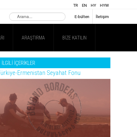
TR
EN
HY
HYW
Arama...
E-bülten
İletişim
RI
ARAŞTIRMA
BIZE KATILIN
İLGİLİ İÇERİKLER
ürkiye-Ermenistan Seyahat Fonu