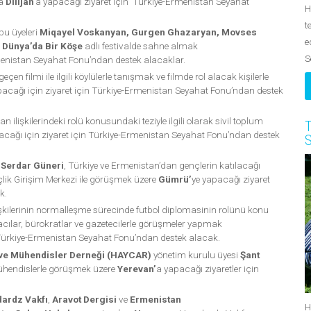
a
Dilijan
’a yapacağı ziyaret için Türkiye-Ermenistan Seyahat
H
t
u üyeleri
Miqayel Voskanyan, Gurgen Ghazaryan, Movses
e
,
Dünya’da Bir Köşe
adlı festivalde sahne almak
S
rmenistan Seyahat Fonu’ndan destek alacaklar.
çen filmi ile ilgili köylülerle tanışmak ve filmde rol alacak kişilerle
pacağı için ziyaret için Türkiye-Ermenistan Seyahat Fonu’ndan destek
n ilişkilerindeki rolü konusundaki teziyle ilgili olarak sivil toplum
T
acağı için ziyaret için Türkiye-Ermenistan Seyahat Fonu’ndan destek
S
 Serdar Güneri
, Türkiye ve Ermenistan’dan gençlerin katılacağı
k Girişim Merkezi ile görüşmek üzere
Gümrü’
ye yapacağı ziyaret
k.
işkilerinin normalleşme sürecinde futbol diplomasinin rolünü konu
ılar, bürokratlar ve gazetecilerle görüşmeler yapmak
 Türkiye-Ermenistan Seyahat Fonu’ndan destek alacak.
 ve Mühendisler Derneği (HAYCAR)
yönetim kurulu üyesi
Şant
 mühendislerle görüşmek üzere
Yerevan’
a yapacağı ziyaretler için
ardz Vakfı
,
Aravot Dergisi
ve
Ermenistan
H