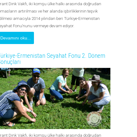
rant Dink Vakfı, iki komşu ülke halkı arasında doğrudan
emasların artırılması ve her alanda işbirliklerinin teşvik
dilmesi amacıyla 2014 yılından beri Türkiye-Ermenistan
eyahat Fonu’nunu vermeye devam ediyor.
Devamını oku...
ürkiye-Ermenistan Seyahat Fonu 2. Dönem
onuçları
rant Dink Vakfı, iki komşu ülke halkı arasında doğrudan