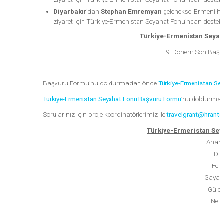
Diyarbakır
’dan
Stephan Emremyan
geleneksel Ermeni h
ziyaret için Türkiye-Ermenistan Seyahat Fonu’ndan deste
Türkiye-Ermenistan Seyah
9. Dönem Son Başv
Başvuru Formu’nu doldurmadan önce
Türkiye-Ermenistan S
Türkiye-Ermenistan Seyahat Fonu Başvuru Formu
’nu doldurmak
Sorularınız için proje koordinatörlerimiz ile
travelgrant@hrant
Türkiye-Ermenistan Sey
Anah
Di
Fe
Gaya
Gül
Nel