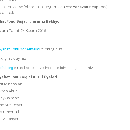
alk müziği ve folklorunu araştırmak üzere
Yerevan
’a yapacağı
k alacak.
at Fonu Başvurularınızı Bekliyor!
uru Tarihi: 24 Kasım 2016
eyahat Fonu Yönetmeliği
’ni okuyunuz.
 için tıklayınız.
dink.org
e-mail adresi üzerinden iletişime geçebilirsiniz.
ahat Fonu Seçici Kurul Üyeleri
it Minassian
kran Altun
ray Salman
ne Mkrtchyan
esin Nemutlu
li Minasyan