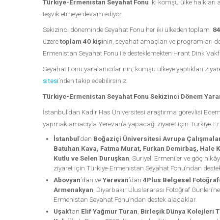
Türkiye-Ermenistan Seyahat Fonu
iki komşu ülke halkları 
teşvik etmeye devam ediyor.
Sekizinci döneminde Seyahat Fonu her iki ülkeden toplam
84
üzere
toplam 40 kişi
nin, seyahat amaçları ve programları do
Ermenistan Seyahat Fonu ile desteklemekten Hrant Dink Vakf
Seyahat Fonu yaralanıcılarının, komşu ülkeye yaptıkları ziyare
sitesi
’nden takip edebilirsiniz.
Türkiye-Ermenistan Seyahat Fonu Sekizinci Dönem Yarar
İstanbul’dan Kadir Has Üniversitesi araştırma görevlisi Ecem S
yapmak amacıyla Yerevan’a yapacağı ziyaret için Türkiye-E
İstanbul
’dan
Boğaziçi Üniversitesi Avrupa Çalışmal
Batuhan Kava, Fatma Murat, Furkan Demirbaş, Hale K
Kutlu ve Selen Duruşkan
, Suriyeli Ermeniler ve göç hik
ziyaret için Türkiye-Ermenistan Seyahat Fonu’ndan destek
Abovyan
’dan ve
Yerevan
’dan
4Plus Belgesel Fotoğraf
Armenakyan
, Diyarbakır Uluslararası Fotoğraf Günleri’
Ermenistan Seyahat Fonu’ndan destek alacaklar.
Uşak
’tan
Elif Yağmur Turan
,
Birleşik Dünya Kolejleri T