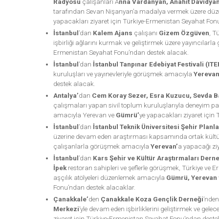
Radyosu
çalışanları A
nna Vardanyan, Anahit Davidya
tarafından Sevan Nişanyan’a madalya vermek üzere düze
yapacakları ziyaret için Türkiye-Ermenistan Seyahat Fon
İstanbul
’dan
Kalem Ajans
çalışanı
Gizem Özgüven
, T
işbirliği ağlarını kurmak ve geliştirmek üzere yayıncıla
Ermenistan Seyahat Fonu’ndan destek alacak.
İstanbul
’dan
İstanbul Tanpınar Edebiyat Festivali (ITE
kuruluşları ve yayınevleriyle görüşmek amacıyla
Yereva
destek alacak.
Antalya’
dan
Cem Koray Sezer, Esra Kuzucu, Sevda B
çalışmaları yapan sivil toplum kuruluşlarıyla deneyim pa
amacıyla Yerevan ve
Gümrü’
ye yapacakları ziyaret için
İstanbul
’dan
İstanbul Teknik Üniversitesi Şehir Plan
üzerine devam eden araştırması kapsamında ortak kültüre
çalışanlarla görüşmek amacıyla
Yerevan’
a yapacağı zi
İstanbul
’dan
Kars Şehir ve Kültür Araştırmaları Derne
İpek
restoran sahipleri ve şeflerle görüşmek, Türkiye ve E
aşçılık atölyeleri düzenlemek amacıyla
Gümrü, Yerevan
Fonu’ndan destek alacaklar.
Çanakkale’
den
Çanakkale Koza Gençlik Derneği
’nde
Merkezi
’yle devam eden işbirliklerini geliştirmek ve ge
ziyaret için Türkiye-Ermenistan Seyahat Fonu’ndan destek