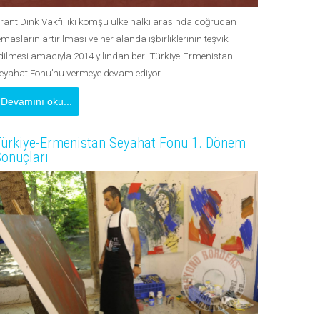
rant Dink Vakfı, iki komşu ülke halkı arasında doğrudan
emasların artırılması ve her alanda işbirliklerinin teşvik
dilmesi amacıyla 2014 yılından beri Türkiye-Ermenistan
eyahat Fonu’nu vermeye devam ediyor.
Devamını oku...
ürkiye-Ermenistan Seyahat Fonu 1. Dönem
onuçları