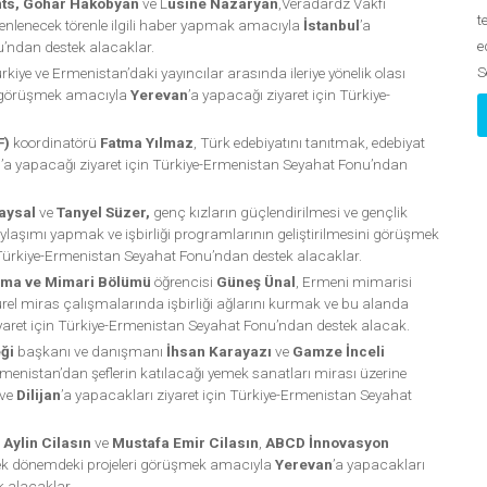
nts, Gohar Hakobyan
ve L
usine Nazaryan
,Veradardz Vakfı
t
nlenecek törenle ilgili haber yapmak amacıyla
İstanbul
’a
e
u’ndan destek alacaklar.
S
ürkiye ve Ermenistan’daki yayıncılar arasında ileriye yönelik olası
rla görüşmek amacıyla
Yerevan
’a yapacağı ziyaret için Türkiye-
F)
koordinatörü
Fatma Yılmaz
, Türk edebiyatını tanıtmak, edebiyat
n
’a yapacağı ziyaret için Türkiye-Ermenistan Seyahat Fonu’ndan
aysal
ve
Tanyel Süzer,
genç kızların güçlendirilmesi ve gençlik
ylaşımı yapmak ve işbirliği programlarının geliştirilmesini görüşmek
 Türkiye-Ermenistan Seyahat Fonu’ndan destek alacaklar.
lama ve Mimari Bölümü
öğrencisi
Güneş Ünal
, Ermeni mimarisi
l miras çalışmalarında işbirliği ağlarını kurmak ve bu alanda
yaret için Türkiye-Ermenistan Seyahat Fonu’ndan destek alacak.
ği
başkanı ve danışmanı
İhsan Karayazı
ve
Gamze İnceli
rmenistan’dan şeflerin katılacağı yemek sanatları mirası üzerine
ve
Dilijan
’a yapacakları ziyaret için Türkiye-Ermenistan Seyahat
n
Aylin Cilasın
ve
Mustafa Emir Cilasın
,
ABCD İnnovasyon
lecek dönemdeki projeleri görüşmek amacıyla
Yerevan
’a yapacakları
 alacaklar.