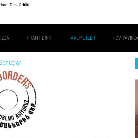
 Hrant Dink Ödülü
IZDA
HRANT DINK
FAALIYETLER
HDV YAYINLA
Sonuçları
T