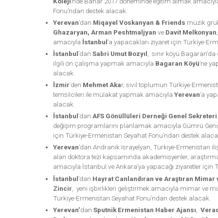
Koleji
’nde Bahar 2017 döneminde eğitim almak amacıyl
Fonu’ndan destek alacak.
Yerevan
’dan
Miqayel Voskanyan & Friends
müzik grub
Ghazaryan, Arman Peshtmaljyan
ve
Davit Melkonyan
amacıyla
İstanbul
’a yapacakları ziyaret için Türkiye-E
İstanbul
’dan
Sabri Umut Bozyıl
, sınır köyü Bagaran’da ge
ilgili ön çalışma yapmak amacıyla
Bagaran Köyü
’ne ya
alacak.
İzmir
’den
Mehmet Aka
r, sivil toplumun Türkiye-Ermenista
temsilcileri ile mülakat yapmak amacıyla
Yerevan
’a yap
alacak.
İstanbul
’dan
AFS Gönüllüleri Derneği Genel Sekreteri
değişim programlarını planlamak amacıyla Gümrü Gençli
için Türkiye-Ermenistan Seyahat Fonu’ndan destek alaca
Yerevan
’dan Andranik Israyelyan, Türkiye-Ermenistan il
alan doktora tezi kapsamında akademisyenler, araştırmac
amacıyla İstanbul ve Ankara’ya yapacağı ziyaretler için
İstanbul
’dan
Hayrat Canlandıran ve Araştıran Mimar
Zincir
, yeni işbirlikleri geliştirmek amacıyla mimar ve
Türkiye-Ermenistan Seyahat Fonu’ndan destek alacak.
Yerevan’
dan
Sputnik Ermenistan Haber Ajansı
,
Verad