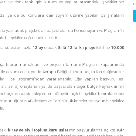
erkezi ve think-tank gibi kurum ve yapılar arasındaki işbirliklerinin
o
nda, ya da bu konulara dair söylem üzerine yapılan çalışmaların
larda yapılacak projelere ait başvurular da Konsorsiyum ve Program’ın
 bir şekilde değerlendirilecektir.
a süresi en fazla
12 ay
olacak
8 ilâ 12 farklı proje
teklifine
10.000
.
an şartı aranmamaktadır ve projenin tamamı Program kapsamında
 ile devam eden, ya da Avrupa Birliği dışında başka fon sağlayıcılar
er Hibe Programı’ndan yararlanabilir. Eğer yapılan başvuru, eş-
ait ise, a) onaylanan ya da başvurulan diğer bütçe kaynaklarının
amı başvurusunda talep edilen bütçenin açık bir şekilde tanımlanması
örünürlüğünün AB İletişim ve Görünürlük kriterlerine uygun bir şekilde
ir.
ndaki
birey ve sivil toplum kuruluşları
nın başvurularına açıktır.
Kâr
eşme Süreci Destek Programı
genel hedefine katkı sağlamak koşuluyla,