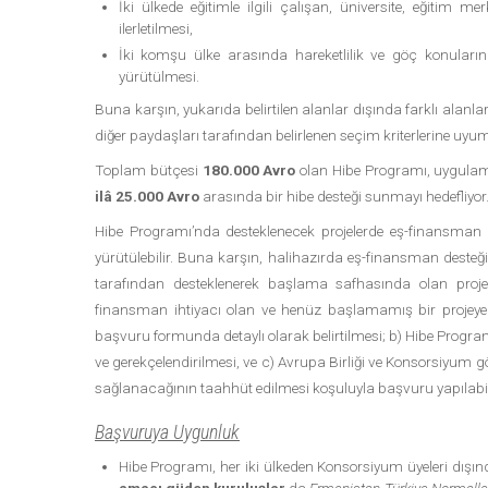
İki ülkede eğitimle ilgili çalışan, üniversite, eğitim m
ilerletilmesi,
İki komşu ülke arasında hareketlilik ve göç konuları
yürütülmesi.
Buna karşın, yukarıda belirtilen alanlar dışında farklı alan
diğer paydaşları tarafından belirlenen seçim kriterlerine uyumlu
Toplam bütçesi
180.000 Avro
olan Hibe Programı, uygulam
ilâ 25.000 Avro
arasında bir hibe desteği sunmayı hedefliyor
Hibe Programı’nda desteklenecek projelerde eş-finansm
yürütülebilir. Buna karşın, halihazırda eş-finansman desteği
tarafından desteklenerek başlama safhasında olan projel
finansman ihtiyacı olan ve henüz başlamamış bir projeye 
başvuru formunda detaylı olarak belirtilmesi; b) Hibe Progr
ve gerekçelendirilmesi, ve c) Avrupa Birliği ve Konsorsiyum g
sağlanacağının taahhüt edilmesi koşuluyla başvuru yapılabil
Başvuruya Uygunluk
Hibe Programı, her iki ülkeden Konsorsiyum üyeleri dışı
amacı güden kuruluşlar
da
Ermenistan-Türkiye Normall