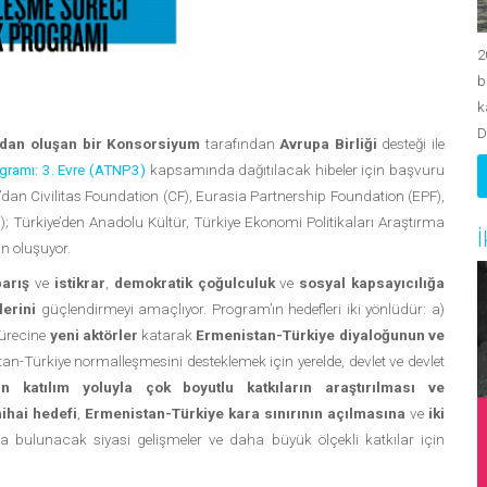
2
b
k
D
undan oluşan bir Konsorsiyum
tarafından
Avrupa Birliği
desteği ile
gramı: 3. Evre (ATNP3)
kapsamında dağıtılacak hibeler için başvuru
dan Civilitas Foundation (CF), Eurasia Partnership Foundation (EPF),
; Türkiye’den Anadolu Kültür, Türkiye Ekonomi Politikaları Araştırma
İ
an oluşuyor.
arış
ve
istikrar
,
demokratik çoğulculuk
ve
sosyal kapsayıcılığa
lerini
güçlendirmeyi amaçlıyor. Program’ın hedefleri iki yönlüdür: a)
sürecine
yeni aktörler
katarak
Ermenistan-Türkiye diyaloğunun ve
tan-Türkiye normalleşmesini desteklemek için yerelde, devlet ve devlet
in katılım yoluyla çok boyutlu katkıların araştırılması ve
nihai hedefi
,
Ermenistan-Türkiye kara sınırının açılmasına
ve
iki
a bulunacak siyasi gelişmeler ve daha büyük ölçekli katkılar için