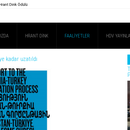
 Hrant Dink Ödülü
IZDA
HRANT DINK
FAALIYETLER
HDV YAYINLA
e kadar uzatıldı
T