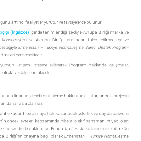
 arttırıcı faaliyetler yürütür ve tavsiyelerde bulunur.
çığı (İngilizce)
içinde tanımlandığı şekliyle Avrupa Birliği marka ve
Konsorsiyum ve Avrupa Birliği tarafından talep edilmedikçe ve
desteğiyle
Ermenistan – Türkiye Normalleşme Süreci Destek Programı
rtmeleri gerekmektedir.
um’un iletişim listesine eklenerek Program hakkında gelişmeler,
nli olarak bilgilendirilecektir.
nun finansal denetimini isteme hakkını saklı tutar; ancak, projenin
’dan daha fazla olamaz.
u tarihe kadar hibe almaya hak kazanacak yeterlilik ve sayıda başvuru
ın önceki evreleri kapsamında hibe alıp ek finansman ihtiyacı olan
akkını kendinde saklı tutar. Fonun bu şekilde kullanımının mümkün
Birliği’nin onayına bağlı olarak
Ermenistan – Türkiye Normalleşme