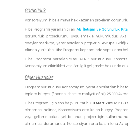
Görünürlük
Konsorsiyum, hibe almaya hak kazanan projelerin görünürlüğünü
Hibe Programı yararlanıcıları
AB İletişim ve Görünürlük Kitap
görünürlük prosedürünü uygulamakla yükümlüdür. Aksi 
onaylanmadıkça, yararlanıcıların projelerini Avrupa Birliği 
altında yürütülen Hibe Programı kapsamında yaptıklarını beli
Hibe Programı yararlanıcıları ATNP yürütücüsü Konsorsiy
Konsorsiyum etkinlikleri ve diğer ilgili gelişmeler hakkında düze
Diğer Hususlar
Program yürütücüsü Konsorsiyum, yararlanıcılardan hibe fonu
toplam bütçesi (finansal denetim maliyeti dâhil) 25.000 Avro
Hibe Programı için son başvuru tarihi
30 Mart 2020
’dir. B
olmaması halinde, Konsorsiyum arta kalan bütçeyi Program’
veya gelişme potansiyeli bulunan projeler için kullanma h
olmaması durumunda, Konsorsiyum arta kalan fonu Avrupa 