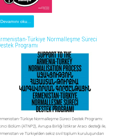
Devamını oku...
rmenistan-Türkiye Normalleşme Süreci
estek Programı
rmenistan-Türkiye Normalleşme Süreci Destek Programı:
kinci Bölüm (ATNP2), Avrupa Birliği İstikrar Aracı desteği ile,
rmenistan ve Türkiye’den sekiz sivil toplum kuruluşundan