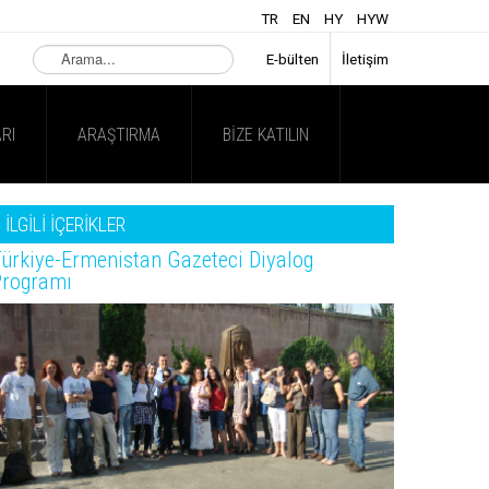
TR
EN
HY
HYW
Arama...
E-bülten
İletişim
RI
ARAŞTIRMA
BIZE KATILIN
İLGİLİ İÇERİKLER
ürkiye-Ermenistan Gazeteci Diyalog
Programı