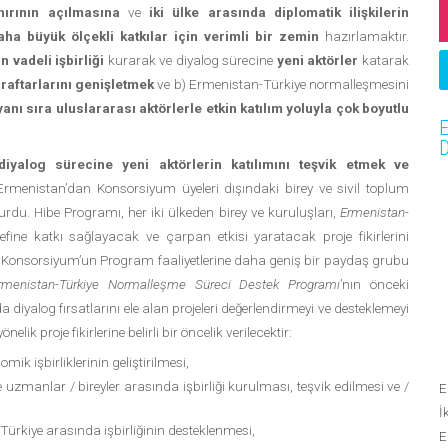
nırının açılmasına
ve
iki ülke arasında diplomatik ilişkilerin
aha büyük ölçekli katkılar için verimli bir zemin
hazırlamaktır.
n vadeli işbirliği
kurarak ve diyalog sürecine
yeni aktörler
katarak
raftarlarını genişletmek
ve b) Ermenistan-Türkiye normalleşmesini
yanı sıra uluslararası aktörlerle etkin katılım yoluyla çok boyutlu
E
D
iyalog sürecine yeni aktörlerin katılımını teşvik etmek ve
rmenistan’dan Konsorsiyum üyeleri dışındaki birey ve sivil toplum
rdu. Hibe Programı, her iki ülkeden birey ve kuruluşları,
Ermenistan-
efine katkı sağlayacak ve çarpan etkisi yaratacak proje fikirlerini
Konsorsiyum’un Program faaliyetlerine daha geniş bir paydaş grubu
rmenistan-Türkiye Normalleşme Süreci Destek Programı
’nın önceki
iyalog fırsatlarını ele alan projeleri değerlendirmeyi ve desteklemeyi
proje fikirlerine belirli bir öncelik verilecektir:
k işbirliklerinin geliştirilmesi,
 uzmanlar / bireyler arasında işbirliği kurulması, teşvik edilmesi ve /
E
İ
e Türkiye arasında işbirliğinin desteklenmesi,
E