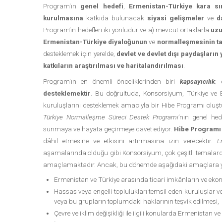
Program'ın
genel hedefi
,
Ermenistan-Türkiye kara sı
kurulmasına
katkıda bulunacak
siyasi gelişmeler
ve
d
Program’ın hedefleri iki yönlüdür ve a) mevcut ortaklarla
uzu
Ermenistan-Türkiye diyaloğunun
ve
normalleşmesinin ta
desteklemek için yerelde,
devlet ve devlet dışı paydaşların 
katkıların araştırılması ve haritalandırılması
.
Program'ın en önemli önceliklerinden biri
kapsayıcılık
;
d
desteklemektir
. Bu doğrultuda, Konsorsiyum, Türkiye ve E
kuruluşlarını desteklemek amacıyla bir Hibe Programı oluştu
Türkiye Normalleşme Süreci Destek Programı
’nın genel hed
sunmaya ve hayata geçirmeye davet ediyor.
Hibe Programı
dâhil etmesine ve etkisini artırmasına izin verecektir.
E
aşamalarında olduğu gibi Konsorsiyum, çok çeşitli temalarda d
amaçlamaktadır. Ancak, bu dönemde aşağıdaki amaçlara yönelik 
Ermenistan ve Türkiye arasında ticari imkânların ve ekonomi
Hassas veya engelli toplulukları temsil eden kuruluşlar ve
veya bu grupların toplumdaki haklarının teşvik edilmesi,
Çevre ve iklim değişikliği ile ilgili konularda Ermenistan v