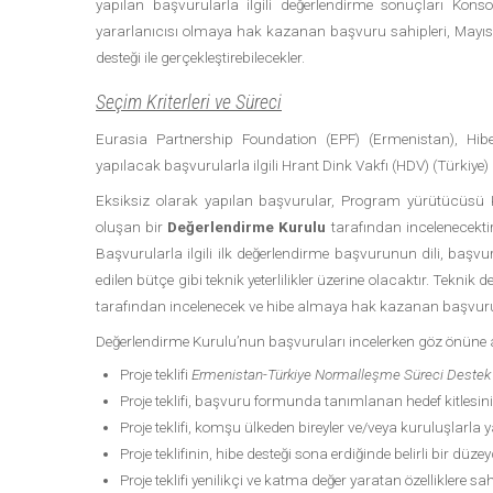
yapılan başvurularla ilgili değerlendirme sonuçları Kon
yararlanıcısı olmaya hak kazanan başvuru sahipleri, Mayıs 2
desteği ile gerçekleştirebilecekler.
Seçim Kriterleri ve Süreci
Eurasia Partnership Foundation (EPF) (Ermenistan), Hibe
yapılacak başvurularla ilgili Hrant Dink Vakfı (HDV) (Türkiye) il
Eksiksiz olarak yapılan başvurular, Program yürütücüsü Ko
oluşan bir
Değerlendirme Kurulu
tarafından incelenecektir.
Başvurularla ilgili ilk değerlendirme başvurunun dili, başvu
edilen bütçe gibi teknik yeterlilikler üzerine olacaktır. Tekn
tarafından incelenecek ve hibe almaya hak kazanan başvurula
Değerlendirme Kurulu’nun başvuruları incelerken göz önüne ala
Proje teklifi
Ermenistan-Türkiye Normalleşme Süreci Destek
Proje teklifi, başvuru formunda tanımlanan hedef kitles
Proje teklifi, komşu ülkeden bireyler ve/veya kuruluşlarla y
Proje teklifinin, hibe desteği sona erdiğinde belirli bir düz
Proje teklifi yenilikçi ve katma değer yaratan özelliklere sa