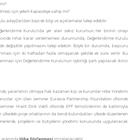
 mı?
ilmesi için yeterli kapasiteye sahip mi?
u aday(lar)dan bazı ek bilgi ve açıklamalar talep edebilir.
erlendirme Kurulu’nda yer alan sekiz kurumun her birinin onayı
ürecinde nihai karar verilememesi durumunda, Değerlendirme Kurulu
 değişiklik yapılmasını talep edebilir. Böyle bir durumda, başvuru
nması için iki haftadan fazla olmayacak şekilde ek süre verilir. Bu
ması için Değerlendirme Kurulu’nun oybirliği şartı yapılacak ikinci
çinde, yararlanıcı olmaya hak kazanan kişi ve kurumlar Hibe Yönetimi
lanıcılar için olan seminer Eurasia Partnership Foundation ofisinde
 seminer Hrant Dink Vakfı ofisinde EPF temsilcilerinin de katılımıyla
ğer ülkedeki proje ortaklarının da kendi bulundukları ülkede düzenlenen
eminerlerde, projelerin ve bütçelerin yönetimi konusunda uygulanacak
PF arasında
Hibe Sözleşmesi
imzalanacaktır.