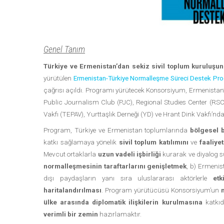
Genel Tanım
Türkiye ve Ermenistan’dan sekiz sivil toplum kuruluş
yürütülen
Ermenistan-Türkiye Normalleşme Süreci Destek Pro
çağrısı açıldı. Programı yürütecek Konsorsiyum, Ermenistan’
Public Journalism Club (PJC), Regional Studies Center (RSC)
Vakfı (TEPAV), Yurttaşlık Derneği (YD) ve Hrant Dink Vakfı’nd
Program, Türkiye ve Ermenistan toplumlarında
bölgesel b
katkı sağlamaya yönelik
sivil toplum katılımını
ve
faaliyet
Mevcut ortaklarla
uzun vadeli işbirliği
kurarak ve diyalog 
normalleşmesinin taraftarlarını genişletmek
, b) Ermenis
dışı paydaşların yanı sıra uluslararası aktörlerle
etk
haritalandırılması
. Program yürütücüsü Konsorsiyum’un
ülke arasında diplomatik ilişkilerin kurulmasına
katkıd
verimli bir zemin
hazırlamaktır.