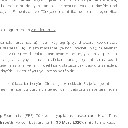
Hibe Programı’ndan yararlanabilir. Ermenistan ya da Türkiye’de tüzel
daşları, Ermenistan ve Türkiye’de resmi ikameti olan bireyler Hibe
 Hibe Programı’ndan
yararlanamaz
.
arcamalar arasında
a)
insan kaynağı (proje direktörü, koordinatör,
uslararası);
b)
iletişim masrafları (telefon, internet… vs.);
c)
seyahat
ası… vs.);
d)
belirli miktarı aşmayan ekipman, yazılım ve projenin
ma, çeviri ve yayın masrafları;
f)
konferans gereçlerinin kirası, çeviri
iğer masraflar yer alır. Tüzel kişilik statüsündeki başvuru sahipleri,
rkiye’de KDV muafiyet uygulamasına tâbidir.
 her iki ülkede birden yürütülmesi gerekmektedir. Proje faaliyetinin bir
si halinde, bu durumun gerekliliğinin başvuru sahibi tarafından
p Foundation (EPF), Türkiye’den yapılacak başvuruların Hrant Dink
ilizce
’dir ve son başvuru tarihi
30 Mart 2020
’dir. Bu tarihe kadar