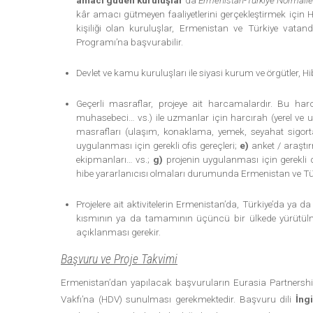
kâr amacı gütmeyen faaliyetlerini gerçekleştirmek için 
kişiliği olan kuruluşlar, Ermenistan ve Türkiye vatan
Programı’na başvurabilir.
Devlet ve kamu kuruluşları ile siyasi kurum ve örgütler,
Geçerli masraflar, projeye ait harcamalardır. Bu h
muhasebeci… vs.) ile uzmanlar için harcırah (yerel ve ul
masrafları (ulaşım, konaklama, yemek, seyahat sigort
uygulanması için gerekli ofis gereçleri;
e)
anket / araştır
ekipmanları… vs.;
g)
projenin uygulanması için gerekli d
hibe yararlanıcısı olmaları durumunda Ermenistan ve Tü
Projelere ait aktivitelerin Ermenistan’da, Türkiye’da ya da
kısmının ya da tamamının üçüncü bir ülkede yürütülme
açıklanması gerekir.
Başvuru ve Proje Takvimi
Ermenistan’dan yapılacak başvuruların Eurasia Partnershi
Vakfı’na (HDV) sunulması gerekmektedir. Başvuru dili
İng