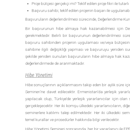
Proje bütçesi gerçekçi mi? Teklif edilen proje fikri ile tutarlı
Başvuru sahibi, teklif edilen projenin başarı ile uygulanab
Başvuruların değerlendirilmesi sürecinde, Değerlendirme Kurul
Bir başvurunun hibe almaya hak kazanabilmesi için Değ
gerekmektedir. Belirli bir başvurunun değerlendirilmesi s
başvuru sahibinden projenin uygulaması ve/veya bütçesinde
sahibine ilgili değişikliği yapması ve başvuruyu yeniden su
şekilde yeniden sunulan başvuruların hibe almaya hak kazan
değerlendirmede de aranmaktadır.
Hibe Yönetimi
Hibe sonuçlarının açıklanmasını takip eden bir aylık süre i
Semineri’ne davet edilecektir. Ermenistan’da yerleşik yarar
yapılacak olup, Türkiye’de yerleşik yararlanıcılar için olan
gerçekleşecektir. Her iki komşu ülkedeki yararlanıcıların, di
seminerlere katılımı talep edilmektedir. Her iki ülkedeki s
temel kurallar ve prosedürler hakkında bilgi verilecektir.
Hibe Yönetimi Semineri sonrasında, her bir yararlanıcı ile E