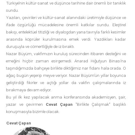
Türkiye’nin kültür-sanat ve düşünce tarihine dair önemli bir tanıklık
sundu.
Yazıları, çevirileri ve kültür-sanat alanındaki üretimiyle düşünce ve
ifade özgürlüğü mücadelesine önemli katkılar sundu. Eleştirel
bakışı, entelektüel titizliği ve diyalogdan yana tavrıyla farklı kesimler
arasında köprüler kurulmasına emek verdi. Yazdıkları kadar
duruşuyla ve cömertliğiyle de iz bıraktı.
Nazar Büyüm, vakfımızın kuruluş sürecinden itibaren desteğini ve
emeğini hiçbir zaman esirgemedi. Anarad Hığutyun Binası’na
taşındığımızda bahçeye birlikte diktiğimiz nar fidanı hala orada. O
ağaç bugün yeşerip meyve veriyor. Nazar Büyüm’ün yıllar boyunca
geliştirdiği fikirler ve açtığı yollar da vakfın çalışmalarında iz
bırakmaya devam ediyor.
Bu yıl ilk kez yapılacak anma konferansında akademisyen, şair,
yazar ve çevirmen
Cevat Çapan
"Birlikte Çalışmak" başlıklı
konuşmasıyla bizimle olacak.
Cevat Çapan