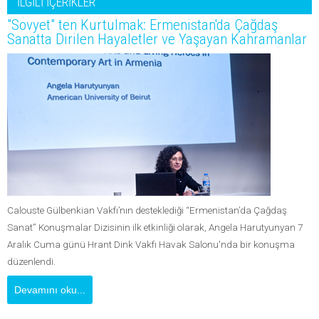
İLGİLİ İÇERİKLER
"Sovyet" ten Kurtulmak: Ermenistan'da Çağdaş
Sanatta Dirilen Hayaletler ve Yaşayan Kahramanlar
Calouste Gülbenkian Vakfı’nın desteklediği “Ermenistan’da Çağdaş
Sanat” Konuşmalar Dizisinin ilk etkinliği olarak, Angela Harutyunyan 7
Aralık Cuma günü Hrant Dink Vakfı Havak Salonu'nda bir konuşma
düzenlendi.
Devamını oku...