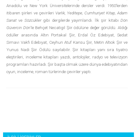
Anadolu ve New York Üniversitelerinde dersler verdi. 1950’lerden
itibaren şiirleri ve çevirileri
Varlık, Yeditepe, Cumhuriyet Kitap, Adam
Sanat
ve
Sözcükler
gibi dergilerde yayımlandı. İlk şiir kitabı
Dön
Güvercin Dön
'le Behçet Necatigil Şiir ödülüne değer görüldü. Aldığı
ödüller arasında Altın Portakal Şiir, Erdal Öz Edebiyat, Sedat
Simavi Vakfı Edebiyat, Ceyhun Atuf Kansu Şiir, Metin Altıok Şiir ve
Yunus Nadi Şiir Ödülü sayılabilir. Şiir kitapları yanı sıra tiyatro
eleştirileri, inceleme kitapları yazdı, antolojiler, radyo ve televizyon
programları hazırladı. Şiir başta olmak üzere dünya edebiyatından
oyun, inceleme, roman türlerinde çeviriler yaptı.