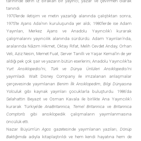
tarihinde derin iz bırakan bir yayıncı, yazar ve çevirmen olarak
tanındı.
1970’lerde iletişim ve metin yazarlığı alanında çalıştıktan sonra,
1975’te Ajans Ada’nın kuruluşunda yer aldı; 1980’lerde ise Adam
Yayınları, Merkez Ajans ve Anadolu Yayıncılık’ı kurarak
çalışmalarını yayıncılık alanında sürdürdü. Adam Yayınları’nda,
aralarında Nâzım Hikmet, Oktay Rifat, Melih Cevdet Anday, Orhan
Veli, Aziz Nesin, Memet Fuat, Server Tanilli ve Yaşar Kemal’in de yer
aldığı pek çok şair ve yazarın bütün eserlerini, Anadolu Yayıncılık’ta
Yurt Ansiklopedisi
’ni,
Türk ve Dünya Ünlüleri Ansiklopedisi
’ni
yayımladı. Walt Disney Company ile imzalanan anlaşmalar
çerçevesinde yayımlanan
Benim İlk Ansiklopedim
,
Bilgi Dünyasına
Yolculuk
gibi kaynak yayınları çocuklarla buluşturdu. 1986’da
Selahattin Beyazıt ve Osman Kavala ile birlikte Ana Yayıncılık’ı
kurarak Türkiye’de
AnaBritannica, Temel Britannica
ve
Britannica
Compton’s
gibi ansiklopedik çalışmaların yayımlanmasına
öncülük etti.
Nazar Büyüm’ün
Agos
gazetesinde yayımlanan yazıları,
Dönüp
Baktığımda
adıyla kitaplaştırıldı ve hem kendi hayatına hem de