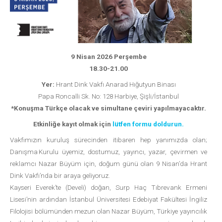
9 Nisan 2026 Perşembe
18.30-21.00
Yer:
Hrant Dink Vakfı Anarad Hığutyun Binası
Papa Roncalli Sk. No: 128 Harbiye, Şişli/İstanbul
*Konuşma Türkçe olacak ve simultane çeviri yapılmayacaktır.
Etkinliğe kayıt olmak için
lütfen formu doldurun.
Vakfımızın kuruluş sürecinden itibaren hep yanımızda olan;
Danışma Kurulu üyemiz, dostumuz, yayıncı, yazar, çevirmen ve
reklamcı Nazar Büyüm için, doğum günü olan 9 Nisan’da Hrant
Dink Vakfı’nda bir araya geliyoruz.
Kayseri Everek’te (Develi) doğan, Surp Haç Tıbrevank Ermeni
Lisesi’nin ardından İstanbul Üniversitesi Edebiyat Fakültesi İngiliz
Filolojisi bölümünden mezun olan Nazar Büyüm, Türkiye yayıncılık