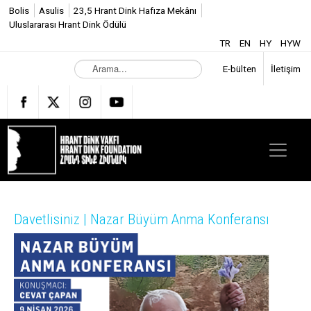
Bolis
Asulis
23,5 Hrant Dink Hafıza Mekânı
Uluslararası Hrant Dink Ödülü
TR
EN
HY
HYW
A
E-bülten
İletişim
r
a
m
a
.
.
.
Davetlisiniz | Nazar Büyüm Anma Konferansı