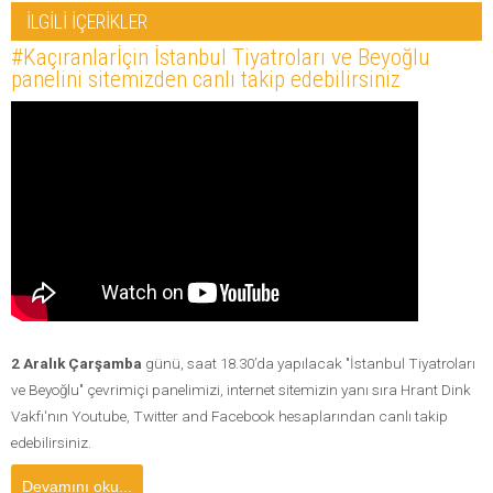
İLGİLİ İÇERİKLER
#Kaçıranlarİçin İstanbul Tiyatroları ve Beyoğlu
panelini sitemizden canlı takip edebilirsiniz
2 Aralık Çarşamba
günü, saat 18.30’da yapılacak "İstanbul Tiyatroları
ve Beyoğlu" çevrimiçi panelimizi, internet sitemizin yanı sıra Hrant Dink
Vakfı'nın Youtube, Twitter and Facebook hesaplarından canlı takip
edebilirsiniz.
Devamını oku...