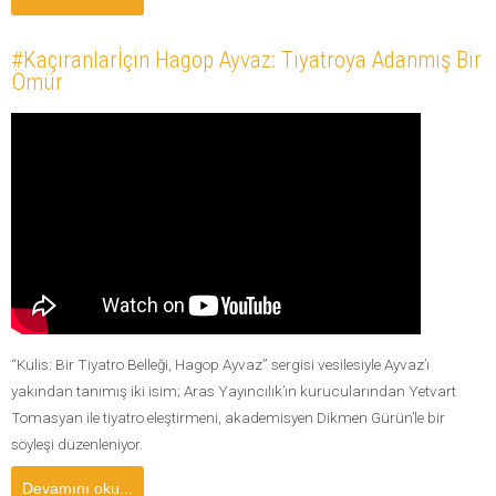
#Kaçıranlarİçin Hagop Ayvaz: Tiyatroya Adanmış Bir
Ömür
“Kulis: Bir Tiyatro Belleği, Hagop Ayvaz” sergisi vesilesiyle Ayvaz’ı
yakından tanımış iki isim; Aras Yayıncılık’ın kurucularından Yetvart
Tomasyan ile tiyatro eleştirmeni, akademisyen Dikmen Gürün’le bir
söyleşi düzenleniyor.
Devamını oku...