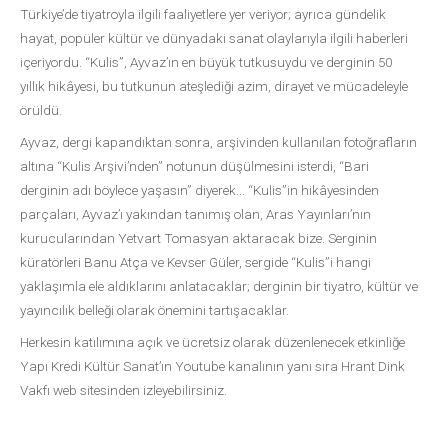
Türkiye’de tiyatroyla ilgili faaliyetlere yer veriyor; ayrıca gündelik
hayat, popüler kültür ve dünyadaki sanat olaylarıyla ilgili haberleri
içeriyordu. “Kulis”, Ayvaz’ın en büyük tutkusuydu ve derginin 50
yıllık hikâyesi, bu tutkunun ateşlediği azim, dirayet ve mücadeleyle
örüldü.
Ayvaz, dergi kapandıktan sonra, arşivinden kullanılan fotoğrafların
altına “Kulis Arşivi’nden” notunun düşülmesini isterdi, “Bari
derginin adı böylece yaşasın” diyerek... “Kulis”in hikâyesinden
parçaları, Ayvaz’ı yakından tanımış olan, Aras Yayınları’nın
kurucularından Yetvart Tomasyan aktaracak bize. Serginin
küratörleri Banu Atça ve Kevser Güler, sergide “Kulis”i hangi
yaklaşımla ele aldıklarını anlatacaklar; derginin bir tiyatro, kültür ve
yayıncılık belleği olarak önemini tartışacaklar.
Herkesin katılımına açık ve ücretsiz olarak düzenlenecek etkinliğe
Yapı Kredi Kültür Sanat’ın Youtube kanalının yanı sıra Hrant Dink
Vakfı web sitesinden izleyebilirsiniz.