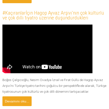
#Kaçıranlarİçin Hagop Ayvaz Arşivi’nin çok kültürlü
ve çok dilli tiyatro üzerine düşündürdükleri
Boğos Çalgıcıoğlu, Nesim Ovadya İzrail ve Fırat Güllü de Hagop Ayvaz
Arşivi’ni Türkiye tiyatro tarihini çoğulcu bir perspektifle ele alarak, Türkiye
tiyatrosunun çok kültürlü ve çok dilli dönemini tartışacaklar.
Devamını oku...