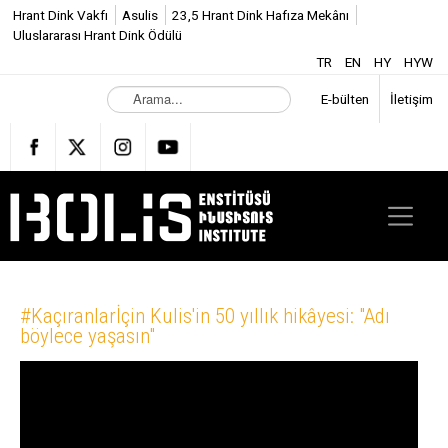
Hrant Dink Vakfı
Asulis
23,5 Hrant Dink Hafıza Mekânı
Uluslararası Hrant Dink Ödülü
TR
EN
HY
HYW
A
E-bülten
İletişim
r
a
m
a
.
.
.
#Kaçıranlarİçin Kulis'in 50 yıllık hikâyesi: "Adı
böylece yaşasın"