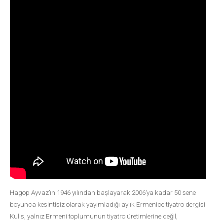
Hagop Ayvaz’ın 1946 yılından başlayarak 2006’ya kadar 50 sene
boyunca kesintisiz olarak yayımladığı aylık Ermenice tiyatro dergisi
Kulis, yalnız Ermeni toplumunun tiyatro üretimlerine değil,