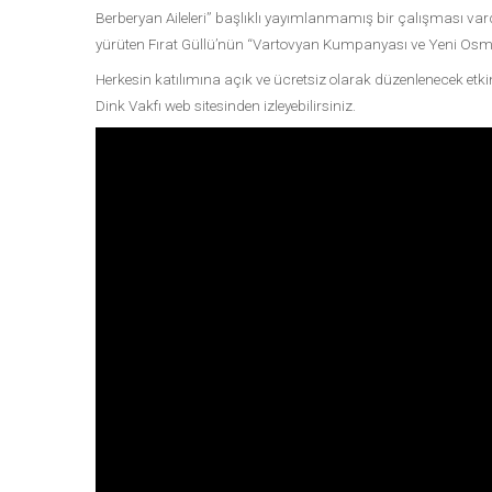
Berberyan Aileleri” başlıklı yayımlanmamış bir çalışması var
yürüten Fırat Güllü’nün “Vartovyan Kumpanyası ve Yeni Osman
Herkesin katılımına açık ve ücretsiz olarak düzenlenecek etki
Dink Vakfı web sitesinden izleyebilirsiniz.