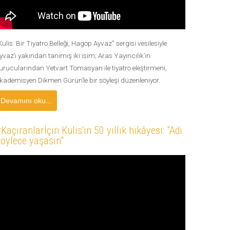
Kulis: Bir Tiyatro Belleği, Hagop Ayvaz” sergisi vesilesiyle
yvaz’ı yakından tanımış iki isim; Aras Yayıncılık’ın
urucularından Yetvart Tomasyan ile tiyatro eleştirmeni,
kademisyen Dikmen Gürün’le bir söyleşi düzenleniyor.
Devamını oku...
Kaçıranlarİçin Kulis'in 50 yıllık hikâyesi: "Adı
öylece yaşasın"