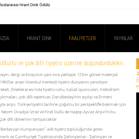
luslararası Hrant Dink Ödülü
IZDA
HRANT DINK
FAALIYETLER
YAYINLAR
ltürlü ve çok dilli tiyatro üzerine düşündürdükleri
#
ayın, dergi ve broşürün yanı sıra yaklaşık 12 bin görsel materyal
B
le 1960’lar arası İstanbul merkezli tiyatro dünyasını yansıtıyor:
e
eketi, Direklerarası’nda tiyatro ruhu, tulûat oyuncuları, melodram
kmaları, çok dilli repertuar, Darülbedayi’nin açılışı ve Ermeni
a arşiv, Türkiye tiyatro tarihine çoğulcu bir perspektifle bakmak için
 Nesim Ovadya İzrail ve Fırat Güllü de Hagop Ayvaz Arşivi’ni bu
 çok dilli dönemini tartışacaklar.
u, “Berberyan Kumpanyası” adlı tiyatro topluluğunda görev
manlı ve Cumhuriyet Tiyatrosunda Şahinyanlar - Şahinyan ve