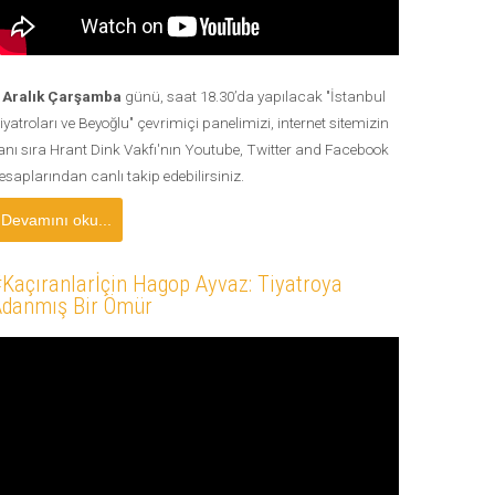
 Aralık Çarşamba
günü, saat 18.30’da yapılacak "İstanbul
iyatroları ve Beyoğlu" çevrimiçi panelimizi, internet sitemizin
anı sıra Hrant Dink Vakfı'nın Youtube, Twitter and Facebook
esaplarından canlı takip edebilirsiniz.
Devamını oku...
Kaçıranlarİçin Hagop Ayvaz: Tiyatroya
Adanmış Bir Ömür