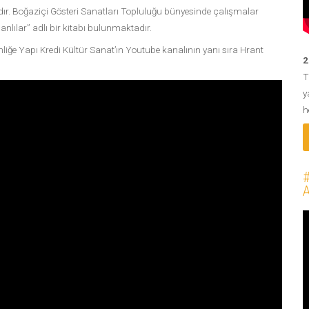
dır. Boğaziçi Gösteri Sanatları Topluluğu bünyesinde çalışmalar
lılar” adlı bir kitabı bulunmaktadır.
nliğe Yapı Kredi Kültür Sanat’ın Youtube kanalının yanı sıra Hrant
2
T
y
h
#