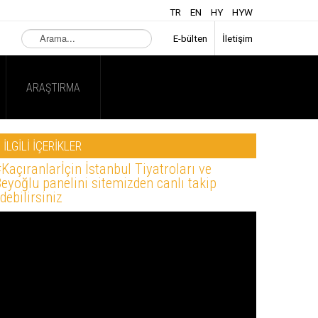
TR
EN
HY
HYW
Arama...
E-bülten
İletişim
ARAŞTIRMA
İLGİLİ İÇERİKLER
Kaçıranlarİçin İstanbul Tiyatroları ve
eyoğlu panelini sitemizden canlı takip
debilirsiniz