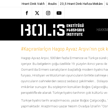
Hrant Dink Vakfı
Asulis
23,5 Hrant Dink Hafıza Mekânı
U
HAKKIM
#Kaçıranlarİçin Hagop Ayvaz Arşivi’nin çok kü
Hagop Ayvaz Arşivi, 500’den fazla Ermenice ve Türkçe süreli y
içeriyor. Bu belgelerin çoğu özellikle 19. yüzyılın ikinci yarısı i
Osmanlı’da Ermeni sanatçıların başlattığı modern tiyatro har
furyası, Hristiyan ve Müslüman oyuncuların birlikte sahneye çı
oyuncuların sahnelerden sessiz sedasız çekilmeleri… Dolayısıyl
imkânlar sunuyor. Bu söyleşinin konukları Boğos Çalgıcıoğlu,
perspektifle ele alarak Türkiye tiyatro tarihinin çok kültürlü ve
Türkiye tiyatro tarihi araştırmacısı, yazar Boğos Çalgıcıoğl
yapmaktadır. Araştırmacı-yazar Nesim Ovadya İzrail’in “Os