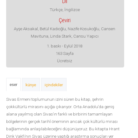
Dil
Türkçe, İngilizce
Çeviri
Ayşe Aksakal, Betül Kadıoğlu, Nazife Kosukoğlu, Cansen
Mavituna, Linda Stark, Cansu Yapıcı
1. baskı - Eylül 2018
163 Sayfa
Ücretsiz
eser
künye
içindekiler
Sivas Ermeni toplumunun izini süren bu kitap, şehrin
çokkültürlü mirasını açığa çıkarıyor. Orta Anadolu’da geniş
alana yayılmış olan Sivas’ın farklı ve birbirini tamamlayan
bölgelerinin gerçek tarihî öneminin ancak çok kültürlü mirası
bağlamında anlaşılabileceğini düşünüyoruz. Bu kitapta Hrant
Dink Vakfı’nın Sivas üzerine yaptığı araştırma sonuçları yer