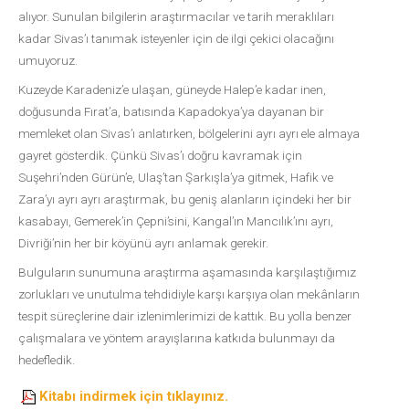
alıyor. Sunulan bilgilerin araştırmacılar ve tarih meraklıları
kadar Sivas’ı tanımak isteyenler için de ilgi çekici olacağını
umuyoruz.
Kuzeyde Karadeniz’e ulaşan, güneyde Halep’e kadar inen,
doğusunda Fırat’a, batısında Kapadokya’ya dayanan bir
memleket olan Sivas’ı anlatırken, bölgelerini ayrı ayrı ele almaya
gayret gösterdik. Çünkü Sivas’ı doğru kavramak için
Suşehri’nden Gürün’e, Ulaş’tan Şarkışla’ya gitmek, Hafik ve
Zara’yı ayrı ayrı araştırmak, bu geniş alanların içindeki her bir
kasabayı, Gemerek’in Çepni’sini, Kangal’ın Mancılık’ını ayrı,
Divriği’nin her bir köyünü ayrı anlamak gerekir.
Bulguların sunumuna araştırma aşamasında karşılaştığımız
zorlukları ve unutulma tehdidiyle karşı karşıya olan mekânların
tespit süreçlerine dair izlenimlerimizi de kattık. Bu yolla benzer
çalışmalara ve yöntem arayışlarına katkıda bulunmayı da
hedefledik.
Kitabı indirmek için tıklayınız.