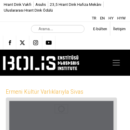
Hrant Dink Vakfı
Asulis
23,5 Hrant Dink Hafıza Mekânı
Uluslararası Hrant Dink Ödülü
TR
EN
HY
HYW
A
E-bülten
İletişim
r
a
m
a
.
.
.
Ermeni Kültür Varlıklarıyla Sivas