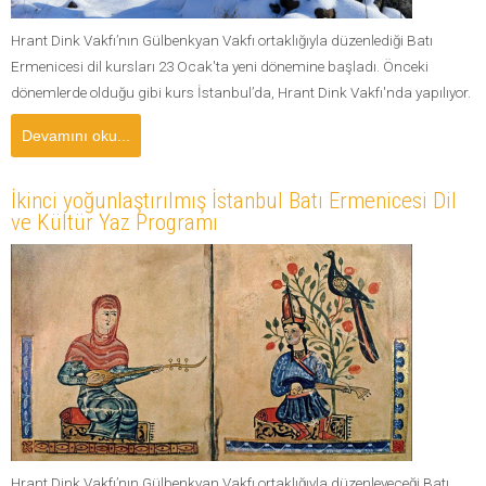
Hrant Dink Vakfı’nın Gülbenkyan Vakfı ortaklığıyla düzenlediği Batı
Ermenicesi dil kursları 23 Ocak'ta yeni dönemine başladı. Önceki
dönemlerde olduğu gibi kurs İstanbul’da, Hrant Dink Vakfı'nda yapılıyor.
Devamını oku...
İkinci yoğunlaştırılmış İstanbul Batı Ermenicesi Dil
ve Kültür Yaz Programı
Hrant Dink Vakfı’nın Gülbenkyan Vakfı ortaklığıyla düzenleyeceği Batı