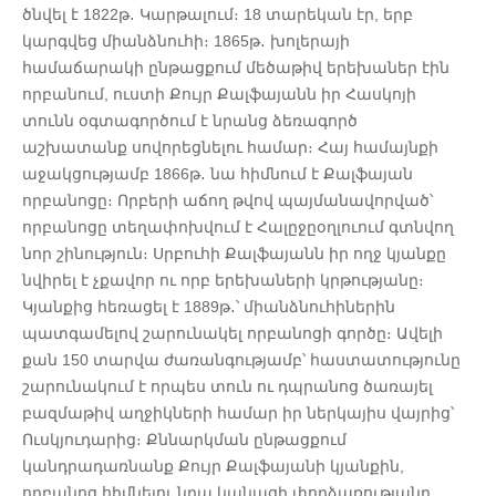
ծնվել է 1822թ․ Կարթալում։ 18 տարեկան էր, երբ
կարգվեց միանձնուհի։ 1865թ․ խոլերայի
համաճարակի ընթացքում մեծաթիվ երեխաներ էին
որբանում, ուստի Քույր Քալֆայանն իր Հասկոյի
տունն օգտագործում է նրանց ձեռագործ
աշխատանք սովորեցնելու համար։ Հայ համայնքի
աջակցությամբ 1866թ․ նա հիմնում է Քալֆայան
որբանոցը։ Որբերի աճող թվով պայմանավորված՝
որբանոցը տեղափոխվում է Հալըջըօղլուում գտնվող
նոր շինություն։ Սրբուհի Քալֆայանն իր ողջ կյանքը
նվիրել է չքավոր ու որբ երեխաների կրթությանը։
Կյանքից հեռացել է 1889թ․՝ միանձնուհիներին
պատգամելով շարունակել որբանոցի գործը։ Ավելի
քան 150 տարվա ժառանգությամբ՝ հաստատությունը
շարունակում է որպես տուն ու դպրանոց ծառայել
բազմաթիվ աղջիկների համար իր ներկայիս վայրից՝
Ուսկյուդարից։ Քննարկման ընթացքում
կանդրադառնանք Քույր Քալֆայանի կյանքին,
որբանոց հիմնելու նրա կանացի փորձառությանը,