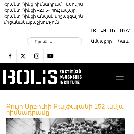
Հրանտ Դինք հիմնադրամ
Ասուլիս
Հրանտ Դինքի «23,5» հուշավայր
Հրանտ Դինքի անվան միջազգային
մրցանակաբաշխություն
TR
EN
HY
HYW
Ո
Ամսաքիր
Կապ
ր
ո
ն
ե
լ
…
Քույր Սրբուհի Քալֆայանի 152-ամյա
հիմնադրամը