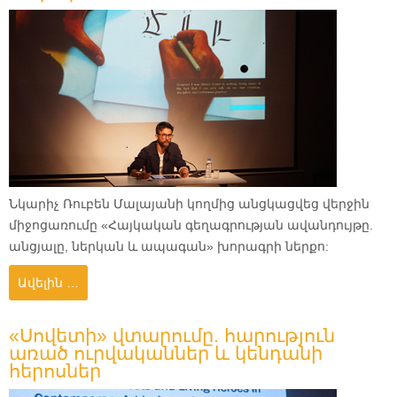
Նկարիչ Ռուբեն Մալայանի կողմից անցկացվեց վերջին
միջոցառումը «Հայկական գեղագրության ավանդույթը.
անցյալը, ներկան և ապագան» խորագրի ներքո:
Ավելին …
«Սովետի» վտարումը. հարություն
առած ուրվականներ և կենդանի
հերոսներ