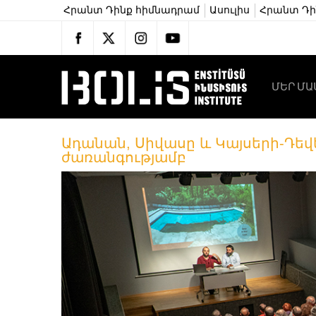
Հրանտ Դինք հիմնադրամ
Ասուլիս
Հրանտ Դին
ՄԵՐ ՄԱ
Ադանան, Սիվասը և Կայսերի-Դեվ
ժառանգությամբ