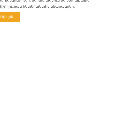
առանգությունը, ներկայացնում են քաղաքային
հիշողության ինտերակտիվ նկարագրեր:
Ավելին …