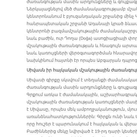
ժառանգության մասին արդյունքները և գույքագ
Ներկայացնելով մեծ ժամանակագրությամբ մշակ
կենտրոնանում է բյուզանդական շրջանից մինչ 
հանրապետական շրջանի Ադանայի կրած ձևափ
կենտրոնի բազմամշակութային ժամանակաշրջանի
նաև բաժին, ուր Դողա (Doğa) ասոցիացիայի փ
մշակութային ժառանգության և հնագույն արտ
նաև կառույցների վերօգտագործման հնարավորու
նախկինում հայտնի էր որպես Աբգարյան դպրոց
Սիվասն իր հայկական մշակութային ժառանգու
Սիվասի գիրքը սկսվում է տեղանքի ժամանակագր
ժառանգության մասին արդյունքները և գույքագ
Գրքում առկա է ժամանակային, աշխարհագրակ
մշակութային ժառանգության կառույցների մասի
է Սիվասը, որպես մեկ ամբողջականություն, մյո
առանձնահատկություններին: Գիրքն ունի նաև 
որը հուշեր է պարունակում է հայկական և վեր
Բաժիններից մեկը նվիրված է 19-րդ դարի կես