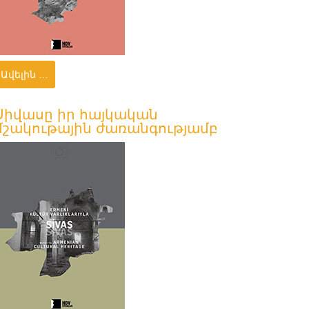
Ավելին …
Սիվասը իր հայկական
մշակութային ժառանգությամբ