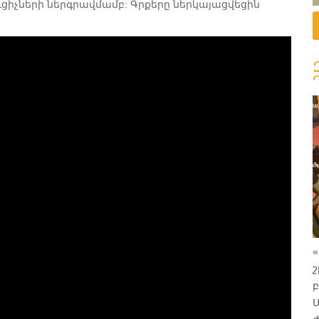
իչների ներգրավմամբ: Գրքերը ներկայացվեցին
շ
բ