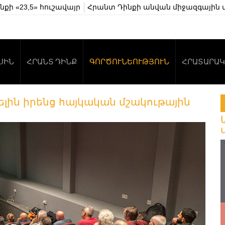
քի «23,5» հուշավայր
Հրանտ Դինքի անվան միջազգային 
ՍԻՆ
ՀՐԱՆՏ ԴԻՆՔ
ԳՈՐԾՈՒՆԵՈՒԹՅՈՒՆ
ՀՐԱՏԱՐԱԿ
ելին իրենց հայկական մշակութային