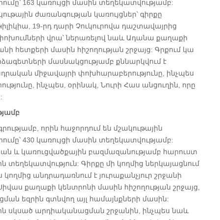
րումը՝ 163 կառույցի մասին տեղեկատվությամբ:
ութային ժառանգության կառույցներ՝ գիրքը
Կիլիկիա, 19-րդ դարի Չուկուրովա դաշտավայրից
ոխումների վրա՝ ներառելով նաև Ադանա քաղաքի
 հետքերի մասին հիշողության շրջայց: Գրքում կա
որձագետների մասնակցությամբ քննարկվում է
ադրական միջավայրի փոխհարաբերությունը, ինչպես
թյունը, ինչպես, օրինակ, Նուրի Հաս անցուղին, որը
:
թյամբ
ությամբ, որին հաջորդում են մշակութային
րումը՝ 430 կառույցի մասին տեղեկատվությամբ:
ան և կառուցվածքային բազմազանությամբ հարուստ
ն տեղեկատվություն: Գիրքը մի կողմից ներկայացնում
ւս կողմից անդրադառնում է յուրաքանչյուր շրջանի
Սիվաս քաղաքի կենտրոնի մասին հիշողության շրջայց,
ացման եզրին գտնվող այլ համայնքների մասին:
երին սկսած արդիականացման շրջանին, ինչպես նաև