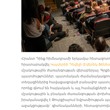
Հրանտ Դինք հիմնադրամի երկամյա հետազոտու
հրատարակվել
Կայսերիի Դեվելի (Էվերեկ-Ֆենես
մշակութային ժառանգության վերաբերյալ: Գրքե
պատմություններ, պատմական ժամանակագրությ
տեղացիներից հավաքագրված բանավոր պատմությո
որոնք գնում են հայկական և այլ համայնքների
մշակութային և բնական ժառանգության փոխհա
իրականացվել է Թուրքիայում Եվրամիության 
աջակցությամբ` գիտնականների, հետազոտողնե