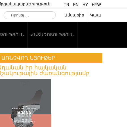
մրցանակաբաշխություն
TR
EN
HY
HYW
Որոնել
Ամսաքիր
Կապ
…
ՉՈՒԹՅՈՒՆ
ՀԵՏԱԶՈՏՈՒԹՅՈՒՆ
ԱՌՆՉՎՈՂ ՆՅՈՒԹԵՐ
Ադանան իր հայկական
մշակութային ժառանգությամբ