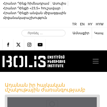
Հրանտ Դինք հիմնադրամ
Ասուլիս
Հրանտ Դինքի «23,5» հուշավայր
Հրանտ Դինքի անվան միջազգային
մրցանակաբաշխություն
TR
EN
HY
HYW
Ո
Ամսաքիր
Կապ
ր
ո
ն
ե
լ
…
Ադանան իր հայկական
մշակութային ժառանգությամբ