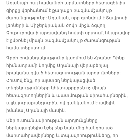
Ադանայի հայ համայնքի արմատները հետագծելիս
գիրքը վերհանում է քաղաքի բազմամշակույթ
ժառանգությունը: Ադանան, որը գտնվում է Տավրոսի
լեռների և Միջերկրական ծովի միջև ձգվող
Չուքուրովայի արգավանդ հովտի սրտում, հնարավոր
է ըմբռնել միայն բազմամշակույթ ժառանգության
համատեքստում:
Գրքի բովանդակությունը կազմում են Հրանտ Դինք
հիմնադրամի կողմից Ադանայի վերաբերյալ
իրականացված հետազոտության արդյունքները։
Հուսով ենք, որ այստեղ ներկայացված
տեղեկությունները կհետաքրքրեն ոչ միայն
հետազոտողներին և պատմության սիրահարներին,
այլև յուրաքանչյուրին, ով ցանկանում է ավելին
իմանալ Ադանայի մասին:
Մեր ուսումնասիրության արդյունքները
ներկայացնելիս նշել ենք նաև մեզ հանդիպած
մարտահրավերները և տպավորությունները, որ