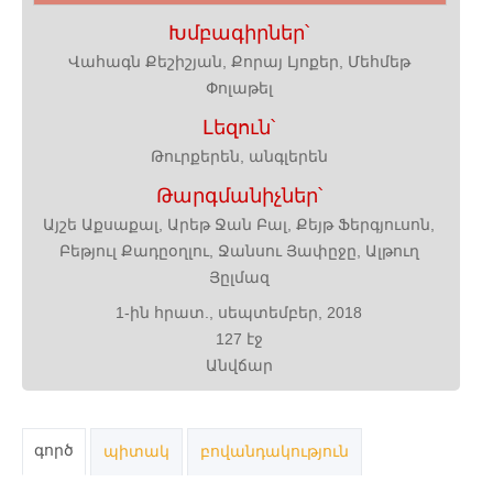
Խմբագիրներ՝
Վահագն Քեշիշյան, Քորայ Լյոքեր, Մեհմեթ
Փոլաթել
Լեզուն՝
Թուրքերեն, անգլերեն
Թարգմանիչներ՝
Այշե Աքսաքալ, Արեթ Ջան Բալ, Քեյթ Ֆերգյուսոն,
Բեթյուլ Քադըօղլու, Ջանսու Յափըջը, Ալթուղ
Յըլմազ
1-ին հրատ., սեպտեմբեր, 2018
127 էջ
Անվճար
գործ
պիտակ
բովանդակություն