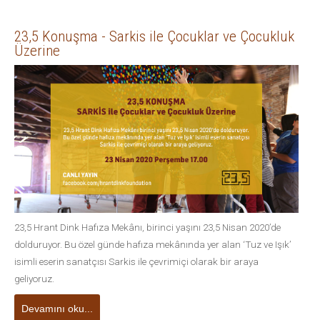
23,5 Konuşma - Sarkis ile Çocuklar ve Çocukluk
Üzerine
23,5 Hrant Dink Hafıza Mekânı, birinci yaşını 23,5 Nisan 2020’de
dolduruyor. Bu özel günde hafıza mekânında yer alan ‘Tuz ve Işık’
isimli eserin sanatçısı Sarkis ile çevrimiçi olarak bir araya
geliyoruz.
Devamını oku...