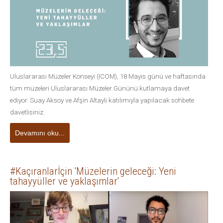
Uluslararası Müzeler Konseyi (ICOM), 18 Mayıs günü ve haftasında
tüm müzeleri Uluslararası Müzeler Gününü kutlamaya davet
ediyor. Suay Aksoy ve Afşin Altaylı katılımıyla yapılacak sohbete
davetlisiniz.
Devamını oku...
#Kaçıranlarİçin 'Müzelerin geleceği: Yeni
tahayyüller ve yaklaşımlar'