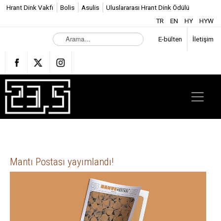
Hrant Dink Vakfı
Bolis
Asulis
Uluslararası Hrant Dink Ödülü
TR
EN
HY
HYW
A
E-bülten
İletişim
r
a
m
a
.
.
.
Mantı Postası yayımlandı!