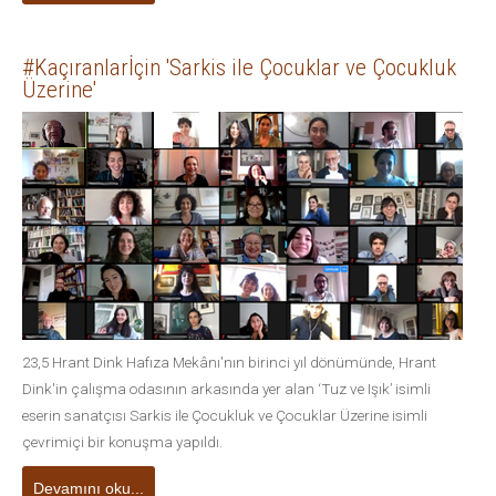
#Kaçıranlarİçin 'Sarkis ile Çocuklar ve Çocukluk
Üzerine'
23,5 Hrant Dink Hafıza Mekânı'nın birinci yıl dönümünde, Hrant
Dink'in çalışma odasının arkasında yer alan ‘Tuz ve Işık’ isimli
eserin sanatçısı Sarkis ile Çocukluk ve Çocuklar Üzerine isimli
çevrimiçi bir konuşma yapıldı.
Devamını oku...