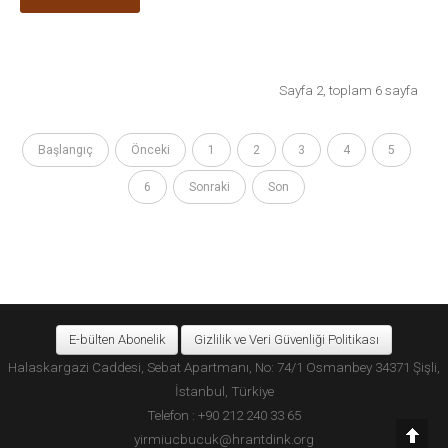
Sayfa 2, toplam 6 sayfa
Başlangıç
Önceki
1
2
3
4
5
6
Sonraki
Son
E-bülten Abonelik
Gizlilik ve Veri Güvenliği Politikası
Halaskargazi Caddesi, Sebat Apartmanı, No: 74/1 Osmanbey 34371 Şişli,
İstanbul, Türkiye
Telefon : +90 212 240 33 65
yirmiucbucuk@hrantdink.org