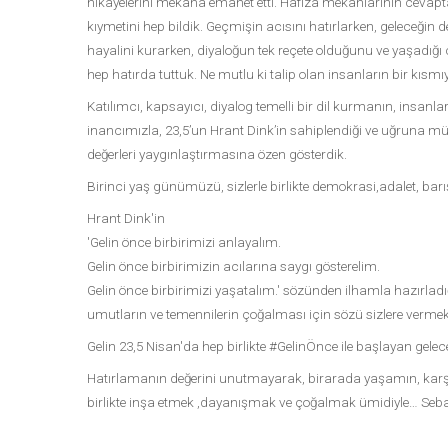
hikâyelerini mekâna emanet etti. Hafıza mekânlarının cevap
kıymetini hep bildik. Geçmişin acısını hatırlarken, geleceğin
hayalini kurarken, diyaloğun tek reçete olduğunu ve yaşadığı 
hep hatırda tuttuk. Ne mutlu ki talip olan insanların bir kısmıyl
Katılımcı, kapsayıcı, diyalog temelli bir dil kurmanın, insanl
inancımızla, 23,5’un Hrant Dink’in sahiplendiği ve uğruna müca
değerleri yaygınlaştırmasına özen gösterdik.
Birinci yaş günümüzü, sizlerle birlikte demokrasi,adalet, barı
Hrant Dink'in
'Gelin önce birbirimizi anlayalım.
Gelin önce birbirimizin acılarına saygı gösterelim.
Gelin önce birbirimizi yaşatalım.' sözünden ilhamla hazırlad
umutların ve temennilerin çoğalması için sözü sizlere vermek 
Gelin 23,5 Nisan'da hep birlikte #GelinÖnce ile başlayan gelece
Hatırlamanın değerini unutmayarak, birarada yaşamın, karşıl
birlikte inşa etmek ,dayanışmak ve çoğalmak ümidiyle… Sebat