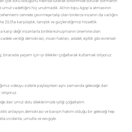
tan çok soru olduğunu hatırda tutarak birbirimize sorular sormanın
 de umut vadettiğini hiç unutmadık. Ali’nin topu Agop'a atmasının
cehennemi cennete çevirmeye talip olan binlerce insanın da varlığını
a 23,5’ta karşılaştık, tanıştık ve güçlendiğimizi hissettik.
ara karşı değil insanlarla birlikte konuşmanın önemine olan
dele verdiği demokrasi, insan hakları, adalet, eşitlik gibi evrensel
ş, birarada yaşam için iyi dilekleri çoğaltarak kutlamak istiyoruz .
ığımız videoyu sizlerle paylaşırken aynı zamanda geleceğe dair
istiyoruz.
ğe dair umut dolu dileklerimizle iyiliği çoğaltalım.
ıklı anlayışın,demokrasi ve barışın hakim olduğu bir geleceği hep
la,vicdanla, umutla ve sevgiyle..