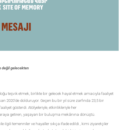
 değil gelecekten
loğu teşvik etmek, birlikte bir gelecek hayal etmek amacıyla faaliyet
san 2020’de dolduruyor. Geçen bu bir yıl süre zarfında 23,5 bir
yet gösterdi. Atölyeleriyle, etkinlikleriyle her
 araya getiren, yaşayan bir buluşma mekânına dönüştü.
e ilgili temenniler ve hayaller sıkça ifade edildi , kimi ziyaretçiler