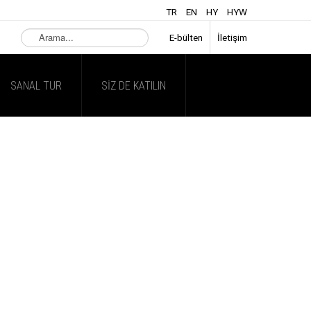
TR
EN
HY
HYW
Arama...
E-bülten
İletişim
SANAL TUR
SIZ DE KATILIN