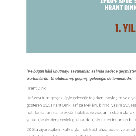
"Ve bugün hâlâ unutmayı savunanlar, aslında sadece geçmişten
korkanlardır. Unutulmamış geçmiş, geleceğin de teminatıdır."
Hrant Dink
Hafızayı tüm gerçekliğiyle geleceğe taşırken, paylaşım ve diya
gösteren 23,5 Hrant Dink Hafıza Mekânı, birinci yaşını 23,5 Ni
hatırlama, anma, tefekkür, hakikat ve vicdan mekânı olarak faali
yaştan,kesimden,meslek grubundan, kimlikten insanları bir
23,5’ta ziyaretçilerin katkısıyla, hakikat,hafıza,adalet ve umut il