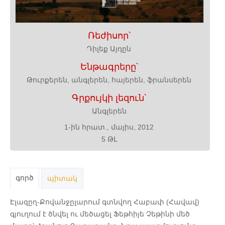
Ռեժիսոր՝
Դիլեք Այդըն
Ենթագրերը՝
Թուրքերեն, անգլերեն, հայերեն, ֆրանսերեն
Գրքույկի լեզուն՝
Անգլերեն
1-ին հրատ., մայիս, 2012
5 ԹԼ
գործ
պիտակ
Էլազըղ-Քովանջըլարում գտնվող Հաբափ (Հավավ)
գյուղում է ծնվել ու մեծացել Ֆեթհիյե Չեթինի մեծ