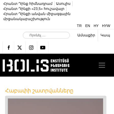
Հրանտ Դինք հիմնադրամ
Ասուլիս
Հրանտ Դինքի «23,5» հուշավայր
Հրանտ Դինքի անվան միջազգային
մրցանակաբաշխություն
TR
EN
HY
HYW
Ո
Ամսաքիր
Կապ
ր
ո
ն
ե
լ
…
Հաբափի շատրվանները