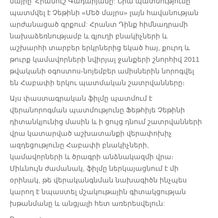
մայրը՝ Հրանուշ Գադարյանը: Նրա պատմությունը
պատմվել է Չեթինի «Մեծ մայրս» լայն հավանության
արժանացած գրքում: Հրանտ Դինք հիմնադրամի
նախաձեռնությամբ և գյուղի բնակիչների և
աշխարհի տարբեր երկրներից եկած հայ, քուրդ և
թուրք կամավորների նվիրյալ ջանքերի շնորհիվ 2011
թվականի օգոստոս-նոյեմբեր ամիսներին նորոգվել
են Հաբափի երկու պատմական շատրվանները։
Այս փաստագրական ֆիլմը պատմում է
վերանորոգման պատմությունը Ֆեթհիյե Չեթինի
դիտանկյունից մասին և ի ցույց դնում շատրվանների
վրա կատարված աշխատանքի վերափոխիչ
ազդեցությունը Հաբափի բնակիչների,
կամավորների և ծրագրի անձնակազմի վրա։
Միևնույն ժամանակ, ֆիլմը ներկայացնում է մի
օրինակ, թե վերականգնման նախագիծն ինչպես
կարող է նպաստել մշակութային գիտակցության
խթանմանը և անցյալի հետ առերեսվելուն: