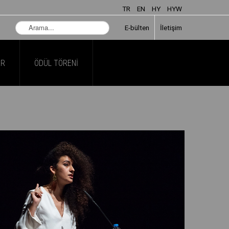
TR
EN
HY
HYW
Arama...
E-bülten
İletişim
AR
ÖDÜL TÖRENI