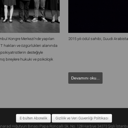
tanbul Kongre Merkezi’nde yapılan
2015 yılı ödül sahibi, Suudi Arabi
GBT hakları ve özgürlükleri alanında
psikiyatristlerin desteğiyle
ş bireylere hukuki ve psikolojik
Devamını oku...
E-bülten Abonelik
Gizlilik ve Veri Güvenliği Politikası
narad Hığutyun Binası Papa Roncalli Sk. No: 128 Harbiye 34373 Şişli İstanb