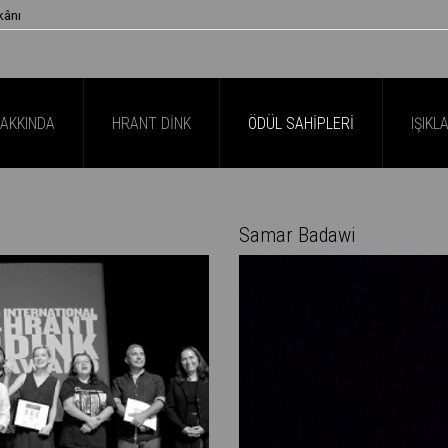
kânı
HAKKINDA
HRANT DINK
ÖDÜL SAHIPLERI
IŞIKL
Samar Badawi