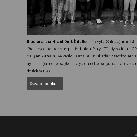
Uluslararası Hrant Dink Ödülleri
, 15 Eylül Salı akşamı, İs
törenle yedinci kez sahiplerini buldu. Bu yıl Türkiye ödülü, L
çalışan
Kaos GL
’ye verildi. Kaos GL, avukatlar, psikologlar ve 
ayrımcılığa, nefret söylemine ya da nefret suçuna maruz kalmı
destek veriyor.
Devamını oku...
A