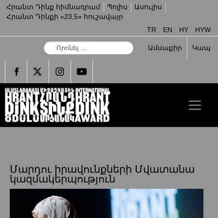
Հրանտ Դինք հիմնադրամ
Պոլիս
Ասուլիս
Հրանտ Դինքի «23,5» հուշավայր
TR
EN
HY
HYW
Ո
Ամսաքիր
Կապ
ր
ո
ն
ե
լ
…
Մարդու իրավունքների Մվատանա
կազմակերպություն