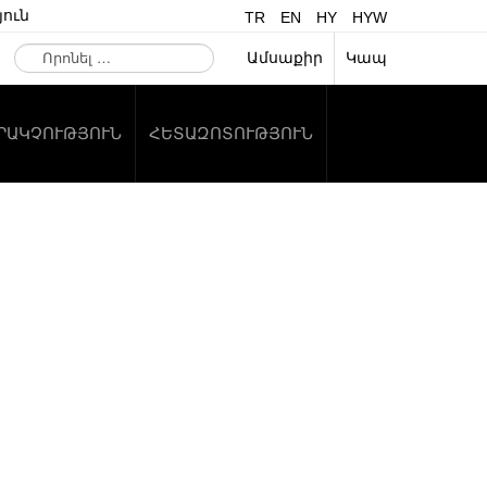
ուն
TR
EN
HY
HYW
Որոնել
Ամսաքիր
Կապ
…
ԱՐԱԿՉՈՒԹՅՈՒՆ
ՀԵՏԱԶՈՏՈՒԹՅՈՒՆ