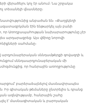
ի վերածելու կոչ էր անում։ Նա շրջակա
ոչ տեսանելի վնասները։
նատվությունից անբաժան են։ «Քաղցկեղի
 ազատազրկման էին ենթարկել այն բանի
, որ Առողջապահության նախարարությունը չէր
ես արդարացրեց։ Այս վճիռը նորովի
տնիքների սահմանը։
վ արդյունաբերական սննդամթերքի գովազդի և
յունքում սննդաարդյունաբերական մի
ամոզմունքից, որ հանրային առողջությունը
 հարցում՝ բարձրաձայնելով մասնավորապես
ն։ Իր գիտական թեմաները ընտրելիս և դրանց
կան ազնվությամբ, հանրային շահը
վալել է՝ մասնագիտական և բարոյական