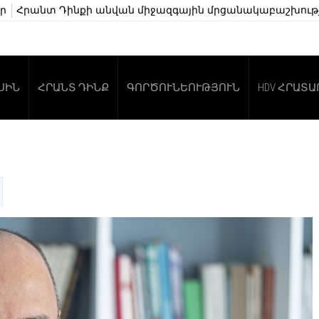
յր
Հրանտ Դինքի անվան միջազգային մրցանակաբաշխությ
ՍԻՆ
ՀՐԱՆՏ ԴԻՆՔ
ԳՈՐԾՈՒՆԵՈՒԹՅՈՒՆ
HDV ՀՐԱՏ