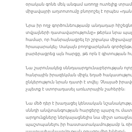
օրական գոնե մեկ անգամ առողջ ուտելիք տրամ
միջավայրի աղտոտումը բնորոշել է որպես «դա
Նրա իր ողջ գործունեությամբ անդադար հիշե
տվյալների դատավարությունը» թերևս նրա պա
համար, որ հանրայնացրել էր շրջակա միջավա
հրապարակել։ Սակայն բողոքարկման գործընթաց
բարձրացրեց այն հարցը, թե որն է գիտութ
Նա շարունակեց սննդաարդյունաբերության ոլո
հանրային իրազեկման միջև եղած հակասությու
ընկերություն նրան դատի է տվել։ Չնայած իրավա
չպետք է ստորադասել առևտրային շահերին։
Նա մեծ դեր է խաղացել կենսական նշանակությ
սննդի անվտանգության հարցերը պարզ ու մատչ
արդյունքները ներկայացնելիս նա միշտ առաջն
պաշտպանելու իր հաստատակամությամբ և ռիսկի
պատասխանատվության զգացումից ելնելով։