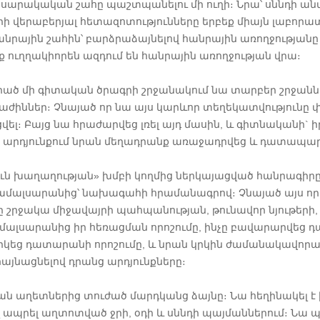
արակական շահը պաշտպանելու մի ուղի։ Նրա՝ սննդի ան
 վերաբերյալ հետազոտությունները երբեք միայն լաբորատո
անրային շահին՝ բարձրաձայնելով հանրային առողջությա
ք ուղղակիորեն ազդում են հանրային առողջության վրա։
 մի գիտական ծրագրի շրջանակում նա տարբեր շրջաններու
աժիններ։ Չնայած որ նա այս կարևոր տեղեկատվություն
վել։ Բայց նա հրաժարվեց լռել այդ մասին, և գիտնականի`
որի արդյունքում նրան մեղադրանք առաջադրվեց և դատա
ուն խաղաղության» խմբի կողմից ներկայացված հանրագիրը
 համալսարանից՝ նախագահի հրամանագրով։ Չնայած այս որ
նը շրջակա միջավայրի պահպանության, թունավոր նյութերի
մալսարանից իր հեռացման որոշումը, ինչը բավարարվեց դ
րկեց դատարանի որոշումը, և նրան կրկին ժամանակավորա
այնացնելով դրանց արդյունքները։
ն աղետներից տուժած մարդկանց ձայնը։ Նա հեղինակել է ի
ապրել աղտոտված ջրի, օդի և սննդի պայմաններում։ Նա պ