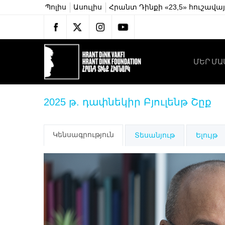
Պոլիս
Ասուլիս
Հրանտ Դինքի «23,5» հուշավա
ՄԵՐ ՄԱ
2025 թ. դափնեկիր Բյուլենթ Շըք
Կենսագրություն
Տեսանյութ
Ելույթ