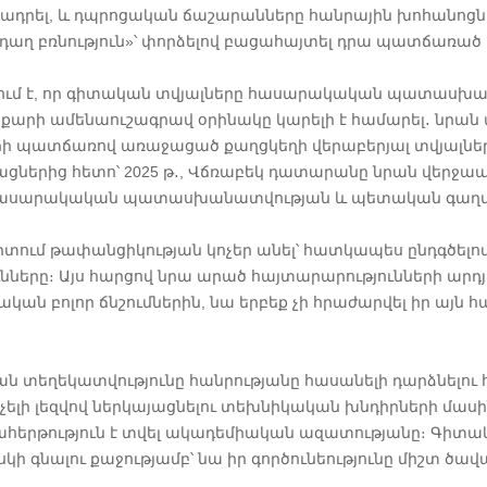
ադրել, և դպրոցական ճաշարանները հանրային խոհանոցներ
նդաղ բռնություն»՝ փորձելով բացահայտել դրա պատճառած 
ցնում է, որ գիտական տվյալները հասարակական պատասխա
յքարի ամենաուշագրավ օրինակը կարելի է համարել․ նրան
յրի պատճառով առաջացած քաղցկեղի վերաբերյալ տվյալներ
ներից հետո՝ 2025 թ․, Վճռաբեկ դատարանը նրան վերջապ
յան հասարակական պատասխանատվության և պետական գաղ
րտում թափանցիկության կոչեր անել՝ հատկապես ընդգծելո
նները։ Այս հարցով նրա արած հայտարարությունների արդ
կան բոլոր ճնշումներին, նա երբեք չի հրաժարվել իր այն հ
ան տեղեկատվությունը հանրությանը հասանելի դարձնելու
ելի լեզվով ներկայացնելու տեխնիկական խնդիրների մասի
ահերթություն է տվել ակադեմիական ազատությանը։ Գիտա
 գնալու քաջությամբ՝ նա իր գործունեությունը միշտ ծա